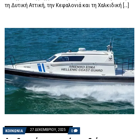
ΝΕΚΤΆΡΙΟ,
τη Δυτική Αττική, την Κεφαλονιά και τη Χαλκιδική […]
ΜΈΓΑΡΑ
ΚΑΙ
ΒΈΝΙΖΑ
27 ΔΕΚΕΜΒΡΊΟΥ, 2025
COMMENTS
ΚΟΙΝΩΝΙΑ
0
ON