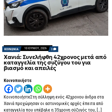
10 ΙΟΥΝΊΟΥ, 2026
COMMENTS
ΚΟΙΝΩΝΙΑ
0
ON
Χανιά: Συνελήφθη 42χρονος μετά από
ΧΑΝΙΆ:
ΣΥΝΕΛΉΦΘΗ
καταγγελία της συζύγου του για
42ΧΡΟΝΟΣ
βιασμό και απειλές
ΜΕΤΆ
ΑΠΌ
ΚΑΤΑΓΓΕΛΊΑ
ΤΗΣ
Κοινοποιήστε
ΣΥΖΎΓΟΥ
ΤΟΥ
ΓΙΑ
ΒΙΑΣΜΌ
ΚοινοποιήστεΣτη σύλληψη ενός 42χρονου άνδρα στα
ΚΑΙ
ΑΠΕΙΛΈΣ
Χανιά προχώρησαν οι αστυνομικές αρχές έπειτα από
καταγγελία που υπέβαλε η 35χρονη σύζυγός του, […]