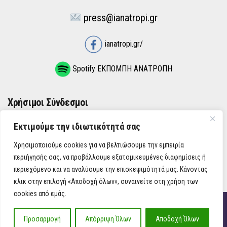
press@ianatropi.gr
ianatropi.gr/
Spotify ΕΚΠΟΜΠΗ ΑΝΑΤΡΟΠΗ
Χρήσιμοι Σύνδεσμοι
Εκτιμούμε την ιδιωτικότητά σας
ΌΡΟΙ ΧΡΉΣΗΣ
Χρησιμοποιούμε cookies για να βελτιώσουμε την εμπειρία
ΠΟΛΙΤΙΚΉ ΑΠΟΡΡΉΤΟΥ
περιήγησής σας, να προβάλλουμε εξατομικευμένες διαφημίσεις ή
περιεχόμενο και να αναλύουμε την επισκεψιμότητά μας. Κάνοντας
κλικ στην επιλογή «Αποδοχή όλων», συναινείτε στη χρήση των
cookies από εμάς.
iAnatropi ©
Προσαρμογή
Απόρριψη Όλων
Αποδοχή Όλων
Η Ανατροπή στην Ενημέρωση, την Πολιτική, την Καθημερινότητα