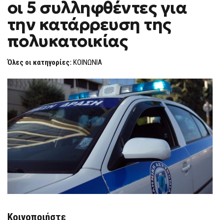
οι 5 συλληφθέντες για
ΟΙ
F
5
O
ΣΥΛΛΗΦΘΈΝΤΕΣ
την κατάρρευση της
R
ΓΙΑ
ΤΗΝ
M
πολυκατοικίας
ΚΑΤΆΡΡΕΥΣΗ
ΤΗΣ
ΠΟΛΥΚΑΤΟΙΚΊΑΣ
Όλες οι κατηγορίες:
ΚΟΙΝΩΝΙΑ
Κοινοποιήστε