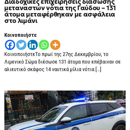
Διαδοχικές επιχειρήσεις διάσωσης
ΔΙΑΔΟΧΙΚΈΣ
ΕΠΙΧΕΙΡΉΣΕΙΣ
μεταναστών νότια της Γαύδου – 131
ΔΙΆΣΩΣΗΣ
άτομα μεταφέρθηκαν με ασφάλεια
ΜΕΤΑΝΑΣΤΏΝ
ΝΌΤΙΑ
στο λιμάνι
ΤΗΣ
ΓΑΎΔΟΥ
–
Κοινοποιήστε
131
ΆΤΟΜΑ
ΜΕΤΑΦΈΡΘΗΚΑΝ
ΜΕ
ΚοινοποιήστεΤο πρωί της 27ης Δεκεμβρίου, το
ΑΣΦΆΛΕΙΑ
ΣΤΟ
Λιμενικό Σώμα διέσωσε 131 άτομα που επέβαιναν σε
ΛΙΜΆΝΙ
αλιευτικό σκάφος 14 ναυτικά μίλια νότια […]