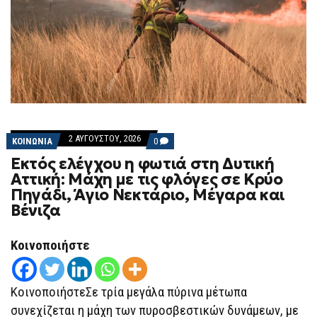
2 ΑΥΓΟΎΣΤΟΥ, 2026
COMMENTS
ΚΟΙΝΩΝΙΑ
0
ON
Εκτός ελέγχου η φωτιά στη Δυτική
ΕΚΤΌΣ
ΕΛΈΓΧΟΥ
Αττική: Μάχη με τις φλόγες σε Κρύο
Η
Πηγάδι, Άγιο Νεκτάριο, Μέγαρα και
ΦΩΤΙΆ
ΣΤΗ
Βένιζα
ΔΥΤΙΚΉ
ΑΤΤΙΚΉ:
ΜΆΧΗ
Κοινοποιήστε
ΜΕ
ΤΙΣ
ΦΛΌΓΕΣ
ΣΕ
ΚοινοποιήστεΣε τρία μεγάλα πύρινα μέτωπα
ΚΡΎΟ
ΠΗΓΆΔΙ,
συνεχίζεται η μάχη των πυροσβεστικών δυνάμεων, με
ΆΓΙΟ