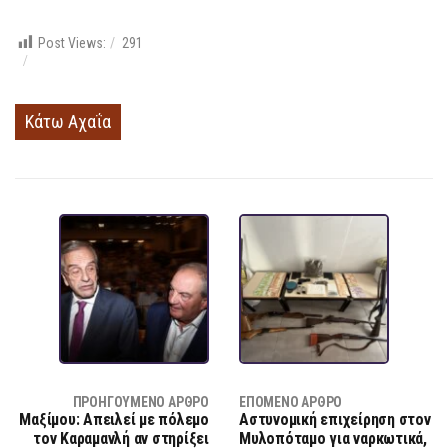
Post Views:
291
Κάτω Αχαΐα
ΠΡΟΗΓΟΎΜΕΝΟ ΆΡΘΡΟ
ΕΠΌΜΕΝΟ ΆΡΘΡΟ
Μαξίμου: Απειλεί με πόλεμο
Αστυνομική επιχείρηση στον
τον Καραμανλή αν στηρίξει
Μυλοπόταμο για ναρκωτικά,