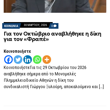
30 ΜΑΡΤΊΟΥ, 2026
COMMENTS
ΚΟΙΝΩΝΙΑ
0
ON
Για τον Οκτώβριο αναβλήθηκε η δίκη
ΓΙΑ
ΤΟΝ
για τον «Φραπέ»
ΟΚΤΏΒΡΙΟ
ΑΝΑΒΛΉΘΗΚΕ
Η
Κοινοποιήστε
ΔΊΚΗ
ΓΙΑ
ΤΟΝ
«ΦΡΑΠΈ»
ΚοινοποιήστεΓια τις 29 Οκτωβρίου του 2026
αναβλήθηκε σήμερα από το Μονομελές
Πλημμελειοδικείο Αθηνών η δίκη του
συνδικαλιστή Γιώργου Ξυλούρη, αποκαλούμενο και […]