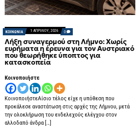
1 ΑΠΡΙΛΊΟΥ, 2026
COMMENTS
ΚΟΙΝΩΝΙΑ
0
ON
Λήξη συναγερμού στη Λήμνο: Χωρίς
ΛΉΞΗ
ΣΥΝΑΓΕΡΜΟΎ
ευρήματα η έρευνα για τον Αυστριακό
ΣΤΗ
που θεωρήθηκε ύποπτος για
ΛΉΜΝΟ:
ΧΩΡΊΣ
κατασκοπεία
ΕΥΡΉΜΑΤΑ
Η
ΈΡΕΥΝΑ
Κοινοποιήστε
ΓΙΑ
ΤΟΝ
ΑΥΣΤΡΙΑΚΌ
ΠΟΥ
ΚοινοποιήστεΑίσιο τέλος είχε η υπόθεση που
ΘΕΩΡΉΘΗΚΕ
ΎΠΟΠΤΟΣ
προκάλεσε αναστάτωση στις αρχές της Λήμνου, μετά
ΓΙΑ
ΚΑΤΑΣΚΟΠΕΊΑ
την ολοκλήρωση του ενδελεχούς ελέγχου στον
αλλοδαπό άνδρα […]