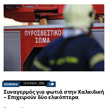
25 ΙΟΥΛΊΟΥ, 2026
COMMENTS
ΚΟΙΝΩΝΙΑ
0
ON
Συναγερμός για φωτιά στην Χαλκιδική
ΣΥΝΑΓΕΡΜΌΣ
ΓΙΑ
– Επιχειρούν δύο ελικόπτερα
ΦΩΤΙΆ
ΣΤΗΝ
ΧΑΛΚΙΔΙΚΉ