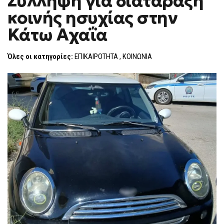
Σύλληψη για διατάραξη
H
ΓΙΑ
κοινής ησυχίας στην
ΔΙΑΤΆΡΑΞΗ
F
ΚΟΙΝΉΣ
O
ΗΣΥΧΊΑΣ
Κάτω Αχαΐα
R
ΣΤΗΝ
ΚΆΤΩ
M
ΑΧΑΪ́Α
Όλες οι κατηγορίες:
ΕΠΙΚΑΙΡΟΤΗΤΑ
,
ΚΟΙΝΩΝΙΑ