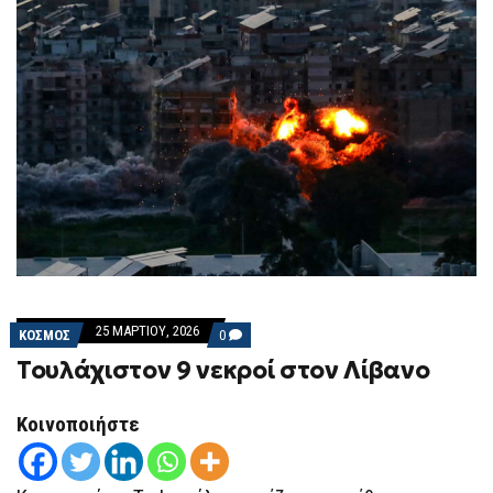
25 ΜΑΡΤΊΟΥ, 2026
COMMENTS
ΚΟΣΜΟΣ
0
ON
Τουλάχιστον 9 νεκροί στον Λίβανο
ΤΟΥΛΆΧΙΣΤΟΝ
9
ΝΕΚΡΟΊ
ΣΤΟΝ
Κοινοποιήστε
ΛΊΒΑΝΟ