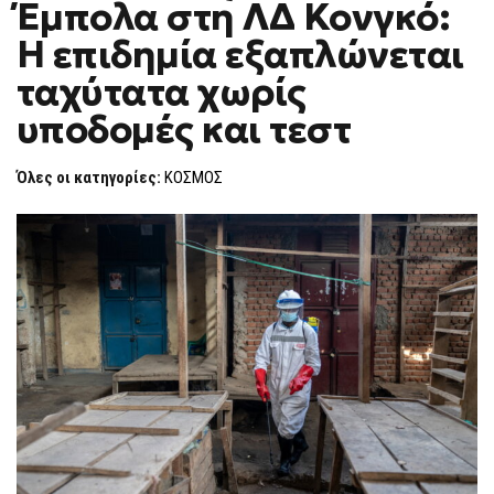
Έμπολα στη ΛΔ Κονγκό:
ΤΟΝ
F
ΈΜΠΟΛΑ
O
ΣΤΗ
Η επιδημία εξαπλώνεται
R
ΛΔ
ΚΟΝΓΚΌ:
M
ταχύτατα χωρίς
Η
ΕΠΙΔΗΜΊΑ
υποδομές και τεστ
ΕΞΑΠΛΏΝΕΤΑΙ
ΤΑΧΎΤΑΤΑ
ΧΩΡΊΣ
ΥΠΟΔΟΜΈΣ
Όλες οι κατηγορίες:
ΚΟΣΜΟΣ
ΚΑΙ
ΤΕΣΤ