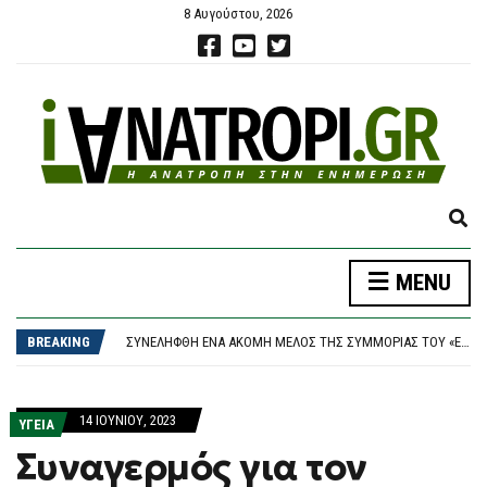
8 Αυγούστου, 2026
E
X
P
ΈΚΘΕΣΗ – ΚΑΤΑΠΈΛΤΗΣ ΤΟΥ ΟΟΣΑ: ΒΟΥΤΙΆ 3,6% ΣΤΟΝ ΠΡΑΓΜΑΤΙΚΌ ΜΙΣΘΌ ΚΑΙ ΤΟ ΔΙΑΘΈΣΙΜΟ ΕΙΣΌΔΗΜΑ ΤΟ ΠΡΏΤΟ ΤΡΊΜΗΝΟ ΤΟΥ 2026
MENU
A
ΚΡΉΤΗ: Η ΕΛ.ΑΣ. ΞΕΚΑΘΑΡΊΖΕΙ ΤΙ ΣΥΝΈΒΗ ΜΕ ΤΟΝ ΤΟΥΡΊΣΤΑ – ΔΕΝ ΕΠΙΒΕΒΑΙΏΝΕΤΑΙ ΠΡΟΣΈΓΓΙΣΗ ΑΝΉΛΙΚΗΣ
N
ΣΥΝΕΛΉΦΘΗ ΈΝΑ ΑΚΌΜΗ ΜΈΛΟΣ ΤΗΣ ΣΥΜΜΟΡΊΑΣ ΤΟΥ «ΈΝΤΙΚ» ΣΤΟ ΠΑΛΑΙΌ ΦΆΛΗΡΟ
D
BREAKING
ΧΑΛΚΙΔΙΚΉ: 8ΧΡΟΝΟΣ ΤΡΑΥΜΑΤΊΣΤΗΚΕ ΣΤΗ ΘΆΛΑΣΣΑ – ΈΚΑΝΕ ΒΟΥΤΙΆ ΚΑΙ ΧΤΎΠΗΣΕ ΣΕ ΠΈΤΡΑ
S
ΦΩΤΙΆ ΣΕ ΑΚΑΤΟΊΚΗΤΟ ΚΤΊΡΙΟ ΣΤΗΝ ΑΘΉΝΑ – ΑΠΕΓΚΛΩΒΊΣΤΗΚΕ ΆΤΟΜΟ ΑΠΌ ΤΟΝ ΔΕΎΤΕΡΟ ΌΡΟΦΟ
E
ΈΚΘΕΣΗ – ΚΑΤΑΠΈΛΤΗΣ ΤΟΥ ΟΟΣΑ: ΒΟΥΤΙΆ 3,6% ΣΤΟΝ ΠΡΑΓΜΑΤΙΚΌ ΜΙΣΘΌ ΚΑΙ ΤΟ ΔΙΑΘΈΣΙΜΟ ΕΙΣΌΔΗΜΑ ΤΟ ΠΡΏΤΟ ΤΡΊΜΗΝΟ ΤΟΥ 2026
A
ΚΡΉΤΗ: Η ΕΛ.ΑΣ. ΞΕΚΑΘΑΡΊΖΕΙ ΤΙ ΣΥΝΈΒΗ ΜΕ ΤΟΝ ΤΟΥΡΊΣΤΑ – ΔΕΝ ΕΠΙΒΕΒΑΙΏΝΕΤΑΙ ΠΡΟΣΈΓΓΙΣΗ ΑΝΉΛΙΚΗΣ
14 ΙΟΥΝΊΟΥ, 2023
R
ΥΓΕΙΑ
C
Συναγερμός για τον
H