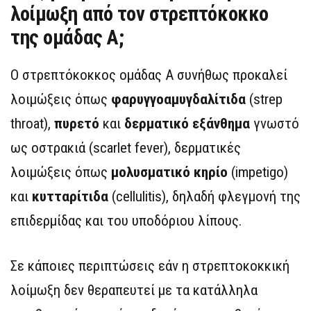
λοίμωξη από τον στρεπτόκοκκο
της ομάδας Α;
Ο στρεπτόκοκκος ομάδας Α συνήθως προκαλεί
λοιμώξεις όπως
φαρυγγοαμυγδαλίτιδα
(strep
throat),
πυρετό
και
δερματικό εξάνθημα
γνωστό
ως οστρακιά (scarlet fever), δερματικές
λοιμώξεις όπως
μολυσματικό κηρίο
(impetigo)
και
κυτταρίτιδα
(cellulitis), δηλαδή φλεγμονή της
επιδερμίδας και του υποδόριου λίπους.
Σε κάποιες περιπτώσεις εάν η στρεπτοκοκκική
λοίμωξη δεν θεραπευτεί με τα κατάλληλα