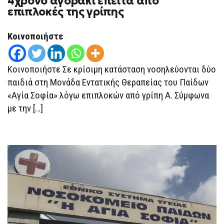
4χρονο αγοράκι έπειτα από
ΤΟΥ
επιπλοκές της γρίπης
ΠΑΊΔΩΝ
«ΑΓΊΑ
ΣΟΦΊΑ»
4ΧΡΟΝΟ
Κοινοποιήστε
ΑΓΟΡΆΚΙ
ΈΠΕΙΤΑ
ΑΠΌ
ΕΠΙΠΛΟΚΈΣ
Κοινοποιήστε Σε κρίσιμη κατάσταση νοσηλεύονται δύο
ΤΗΣ
ΓΡΊΠΗΣ
παιδιά στη Μονάδα Εντατικής Θεραπείας του Παίδων
«Αγία Σοφία» λόγω επιπλοκών από γρίπη Α. Σύμφωνα
με την […]