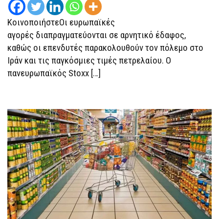
ΜΈΣΗ
ΑΝΑΤΟΛΉ
ΚΑΙ
ΚοινοποιήστεΟι ευρωπαϊκές
ΠΕΤΡΕΛΑΪΚΟΎ
ΡΆΛΙ
αγορές διαπραγματεύονται σε αρνητικό έδαφος,
καθώς οι επενδυτές παρακολουθούν τον πόλεμο στο
Ιράν και τις παγκόσμιες τιμές πετρελαίου. Ο
πανευρωπαϊκός Stoxx […]