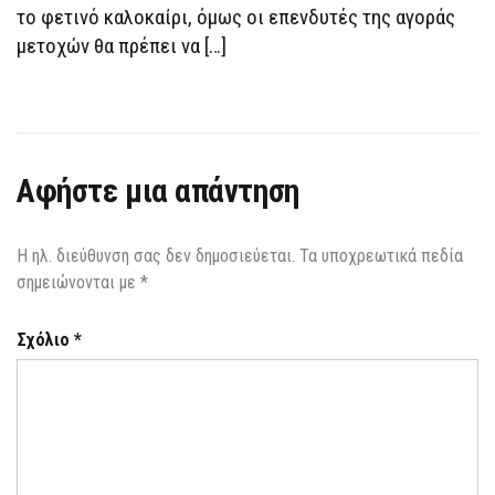
ΜΕΊΝΕΙ
το φετινό καλοκαίρι, όμως οι επενδυτές της αγοράς
ΠΊΣΩ
μετοχών θα πρέπει να […]
ΑΠΌ
ΤΟ
BITCOIN
Αφήστε μια απάντηση
Η ηλ. διεύθυνση σας δεν δημοσιεύεται.
Τα υποχρεωτικά πεδία
σημειώνονται με
*
Σχόλιο
*