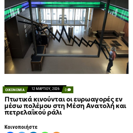
12 ΜΑΡΤΊΟΥ, 2026
COMMENTS
ΟΙΚΟΝΟΜΙΑ
0
ON
Πτωτικά κινούνται οι ευρωαγορές εν
ΠΤΩΤΙΚΆ
ΚΙΝΟΎΝΤΑΙ
μέσω πολέμου στη Μέση Ανατολή και
ΟΙ
πετρελαϊκού ράλι
ΕΥΡΩΑΓΟΡΈΣ
ΕΝ
ΜΈΣΩ
ΠΟΛΈΜΟΥ
Κοινοποιήστε
ΣΤΗ