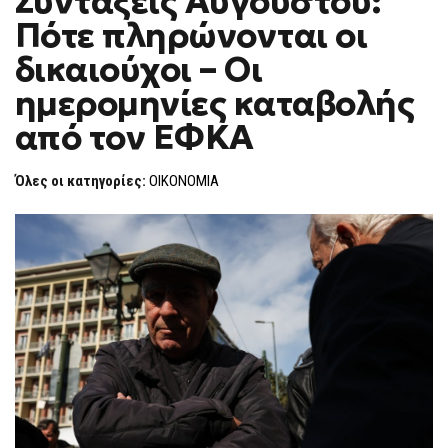
Συντάξεις Αυγούστου:
H
ΑΥΓΟΎΣΤΟΥ:
Πότε πληρώνονται οι
ΠΌΤΕ
F
ΠΛΗΡΏΝΟΝΤΑΙ
O
ΟΙ
δικαιούχοι – Οι
R
ΔΙΚΑΙΟΎΧΟΙ
–
M
ημερομηνίες καταβολής
ΟΙ
ΗΜΕΡΟΜΗΝΊΕΣ
από τον ΕΦΚΑ
ΚΑΤΑΒΟΛΉΣ
ΑΠΌ
ΤΟΝ
ΕΦΚΑ
Όλες οι κατηγορίες:
ΟΙΚΟΝΟΜΙΑ