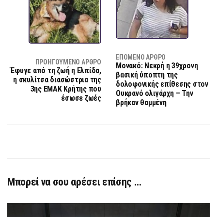
ΕΠΌΜΕΝΟ ΆΡΘΡΟ
ΠΡΟΗΓΟΎΜΕΝΟ ΆΡΘΡΟ
Μονακό: Νεκρή η 39χρονη
Έφυγε από τη ζωή η Ελπίδα,
βασική ύποπτη της
η σκυλίτσα διασώστρια της
δολοφονικής επίθεσης στον
3ης ΕΜΑΚ Κρήτης που
Ουκρανό ολιγάρχη – Την
έσωσε ζωές
βρήκαν θαμμένη
Μπορεί να σου αρέσει επίσης …