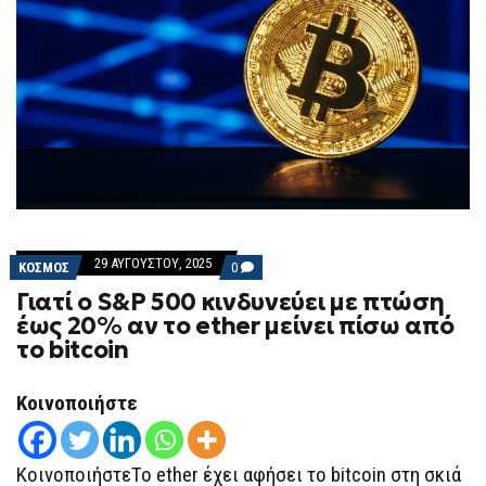
29 ΑΥΓΟΎΣΤΟΥ, 2025
COMMENTS
ΚΟΣΜΟΣ
0
ON
Γιατί ο S&P 500 κινδυνεύει με πτώση
ΓΙΑΤΊ
Ο
έως 20% αν το ether μείνει πίσω από
S&P
το bitcoin
500
ΚΙΝΔΥΝΕΎΕΙ
ΜΕ
ΠΤΏΣΗ
Κοινοποιήστε
ΈΩΣ
20%
ΑΝ
ΤΟ
ΚοινοποιήστεΤο ether έχει αφήσει το bitcoin στη σκιά
ETHER