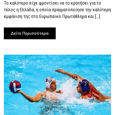
Το καλύτερο είχε φροντίσει να το κρατήσει για το
Η
“ΓΑΛΆΖΙΑ
τέλος η Ελλάδα, η οποία πραγματοποίησε την καλύτερη
ΑΡΜΆΔΑ”
ΈΓΡΑΨΕ
εμφάνιση της στο Ευρωπαϊκό Πρωτάθλημα και […]
ΙΣΤΟΡΊΑ
ΚΑΙ
ΞΌΡΚΙΣΕ
ΤΗΝ
Δείτε Περισσότερα
ΚΑΤΆΡΑ