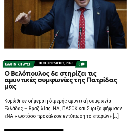
18 ΦΕΒΡΟΥΑΡΊΟΥ, 2026
COMMENTS
ΕΛΛΗΝΙΚΗ ΛΥΣΗ
0
ON
Ο Βελόπουλος δε στηρίζει τις
Ο
ΒΕΛΌΠΟΥΛΟΣ
αμυντικές συμφωνίες της Πατρίδας
ΔΕ
μας
ΣΤΗΡΊΖΕΙ
ΤΙΣ
ΑΜΥΝΤΙΚΈΣ
ΣΥΜΦΩΝΊΕΣ
Κυρώθηκε σήμερα η διμερής αμυντική συμφωνία
ΤΗΣ
Ελλάδας – Βραζιλίας. ΝΔ, ΠΑΣΟΚ και Συριζα ψήφισαν
ΠΑΤΡΊΔΑΣ
ΜΑΣ
«ΝΑΙ» ωστόσο προκάλεσε εντύπωση το «παρών» […]