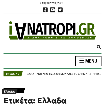
7 Αυγούστου, 2026
E
X
P
ΦΩΤΙΆ ΤΏΡΑ ΣΤΟ ΣΤΕΦΆΝΙ ΚΟΡΙΝΘΊΑΣ
MENU
A
Η ΜΆΝΤΣΕΣΤΕΡ ΣΊΤΙ ΤΑ ΒΡΉΚΕ ΜΕ ΤΗ ΛΙΛ ΣΤΑ 135 ΕΚΑΤΟΜΜΎΡΙΑ ΕΥΡΏ ΚΑΙ ΑΠΟΚΤΆ ΤΟΝ 19ΧΡΟΝΟ ΑΓΙΟΎΜΠ ΜΠΟΥΑΝΤΊ
N
ΞΑΝΆ ΠΆΝΩ ΑΠΌ ΤΙΣ 2.600 ΜΟΝΆΔΕΣ ΤΟ ΧΡΗΜΑΤΙΣΤΉΡΙΟ ΜΕ ΕΒΔΟΜΑΔΙΑΊΑ ΚΈΡΔΗ 1,8%, ΠΟΎ ΒΡΉΚΕ ΣΤΗΡΊΓΜΑΤΑ
D
BREAKING
ΣΑΟΥΔΙΚΉ ΑΡΑΒΊΑ, ΤΟΥΡΚΊΑ ΚΑΙ ΠΑΚΙΣΤΆΝ ΥΠΈΓΡΑΨΑΝ ΣΥΜΦΩΝΊΑ ΓΙΑ ΑΜΟΙΒΑΊΑ ΆΜΥΝΑ ΚΑΘΏΣ ΚΛΙΜΑΚΏΝΕΤΑΙ Η ΑΝΑΤΑΡΑΧΉ ΣΤΗ ΜΈΣΗ ΑΝΑΤΟΛΉ
S
Η ΤΕΤΡΑΉΜΕΡΗ ΕΡΓΑΣΊΑ ΩΣ ΤΟ ΜΈΛΛΟΝ: ΓΙΑΤΊ Η ΜΕΊΩΣΗ ΤΟΥ ΧΡΌΝΟΥ ΕΡΓΑΣΊΑΣ ΕΝΙΣΧΎΕΙ ΤΗΝ ΠΑΡΑΓΩΓΙΚΌΤΗΤΑ ΚΑΙ ΤΗΝ ΕΥΗΜΕΡΊΑ
E
ΦΩΤΙΆ ΤΏΡΑ ΣΤΟ ΣΤΕΦΆΝΙ ΚΟΡΙΝΘΊΑΣ
A
Η ΜΆΝΤΣΕΣΤΕΡ ΣΊΤΙ ΤΑ ΒΡΉΚΕ ΜΕ ΤΗ ΛΙΛ ΣΤΑ 135 ΕΚΑΤΟΜΜΎΡΙΑ ΕΥΡΏ ΚΑΙ ΑΠΟΚΤΆ ΤΟΝ 19ΧΡΟΝΟ ΑΓΙΟΎΜΠ ΜΠΟΥΑΝΤΊ
R
ΕΛΛΑΔΑ
C
Ετικέτα: Ελλαδα
H