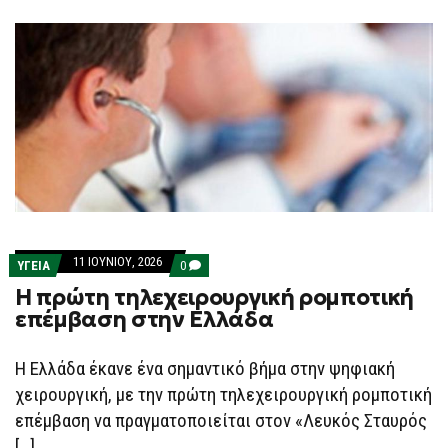
F
O
R
M
11 ΙΟΥΝΊΟΥ, 2026
COMMENTS
ΥΓΕΙΑ
0
ON
Η πρώτη τηλεχειρουργική ρομποτική
Η
ΠΡΏΤΗ
επέμβαση στην Ελλάδα
ΤΗΛΕΧΕΙΡΟΥΡΓΙΚΉ
ΡΟΜΠΟΤΙΚΉ
ΕΠΈΜΒΑΣΗ
Η Ελλάδα έκανε ένα σημαντικό βήμα στην ψηφιακή
ΣΤΗΝ
ΕΛΛΆΔΑ
χειρουργική, με την πρώτη τηλεχειρουργική ρομποτική
επέμβαση να πραγματοποιείται στον «Λευκός Σταυρός
[…]