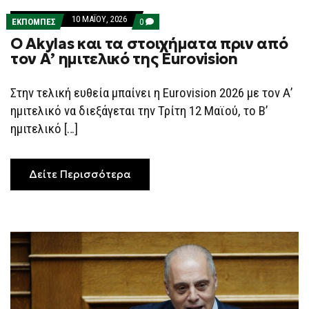
10 ΜΑΪ́ΟΥ, 2026
COMMENTS
ΕΚΠΟΜΠΕΣ
0
ON
O Akylas και τα στοιχήματα πριν από
O
AKYLAS
τον Α’ ημιτελικό της Eurovision
ΚΑΙ
ΤΑ
ΣΤΟΙΧΉΜΑΤΑ
Στην τελική ευθεία μπαίνει η Eurovision 2026 με τον Α’
ΠΡΙΝ
ΑΠΌ
ημιτελικό να διεξάγεται την Τρίτη 12 Μαϊού, το Β’
ΤΟΝ
Α’
ημιτελικό […]
ΗΜΙΤΕΛΙΚΌ
ΤΗΣ
EUROVISION
Δείτε Περισσότερα