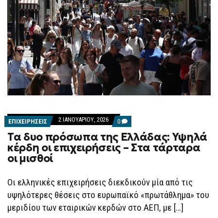
2 ΙΑΝΟΥΑΡΊΟΥ, 2026
COMMENTS
ΕΠΙΧΕΙΡΗΣΕΙΣ
0
ON
Τα δυο πρόσωπα της Ελλάδας: Υψηλά
ΤΑ
ΔΥΟ
κέρδη οι επιχειρήσεις – Στα τάρταρα
ΠΡΌΣΩΠΑ
οι μισθοί
ΤΗΣ
ΕΛΛΆΔΑΣ:
ΥΨΗΛΆ
ΚΈΡΔΗ
Οι ελληνικές επιχειρήσεις διεκδικούν μία από τις
ΟΙ
υψηλότερες θέσεις στο ευρωπαϊκό «πρωτάθλημα» του
ΕΠΙΧΕΙΡΉΣΕΙΣ
–
μεριδίου των εταιρικών κερδών στο ΑΕΠ, με […]
ΣΤΑ
ΤΆΡΤΑΡΑ