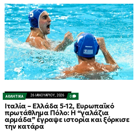
26 ΙΑΝΟΥΑΡΊΟΥ, 2026
COMMENTS
ΑΘΛΗΤΙΚΑ
0
ON
Ιταλία – Ελλάδα 5-12, Ευρωπαϊκό
ΙΤΑΛΊΑ
–
πρωτάθλημα Πόλο: Η “γαλάζια
ΕΛΛΆΔΑ
αρμάδα” έγραψε ιστορία και ξόρκισε
5-
12,
την κατάρα
ΕΥΡΩΠΑΪΚΌ
ΠΡΩΤΆΘΛΗΜΑ
ΠΌΛΟ: