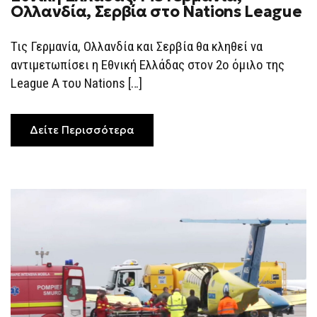
ΕΛΛΆΔΑΣ:
Ολλανδία, Σερβία στο Nations League
ΜΕ
ΓΕΡΜΑΝΊΑ,
ΟΛΛΑΝΔΊΑ,
Τις Γερμανία, Ολλανδία και Σερβία θα κληθεί να
ΣΕΡΒΊΑ
ΣΤΟ
αντιμετωπίσει η Εθνική Ελλάδας στον 2ο όμιλο της
NATIONS
LEAGUE
League A του Nations […]
Δείτε Περισσότερα