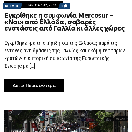
9 ΙΑΝΟΥΑΡΊΟΥ, 2026
COMMENTS
ΚΟΣΜΟΣ
0
ON
Εγκρίθηκε η συμφωνία Mercosur –
ΕΓΚΡΊΘΗΚΕ
Η
«Ναι» από Ελλάδα, σοβαρές
ΣΥΜΦΩΝΊΑ
ενστάσεις από Γαλλία κι άλλες χώρες
MERCOSUR
–
«ΝΑΙ»
ΑΠΌ
Εγκρίθηκε -με τη στήριξη και της Ελλάδας παρά τις
ΕΛΛΆΔΑ,
έντονες αντιδράσεις της Γαλλίας και ακόμη τεσσάρων
ΣΟΒΑΡΈΣ
ΕΝΣΤΆΣΕΙΣ
κρατών- η εμπορική συμφωνία της Ευρωπαϊκής
ΑΠΌ
ΓΑΛΛΊΑ
Ένωσης με […]
ΚΙ
ΆΛΛΕΣ
ΧΏΡΕΣ
Δείτε Περισσότερα