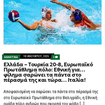
18 ΙΑΝΟΥΑΡΊΟΥ, 2026
COMMENTS
ΑΘΛΗΤΙΚΑ
0
ON
Ελλάδα – Τουρκία 20-8, Ευρωπαϊκό
ΕΛΛΆΔΑ
–
Πρωτάθλημα πόλο: Eθνική για…
ΤΟΥΡΚΊΑ
φίλημα σαρώνει τα πάντα στο
20-
8,
πέρασμά της και τώρα… Ιταλία!
ΕΥΡΩΠΑΪΚΌ
ΠΡΩΤΆΘΛΗΜΑ
ΠΌΛΟ:
Αποφασισμένη να σαρώσει τα πάντα στο πέρασμά της
EΘΝΙΚΉ
ΓΙΑ…
στο Ευρωπαϊκό Πρωτάθλημα στο Βελιγράδι, η Εθνική
ΦΊΛΗΜΑ
ΣΑΡΏΝΕΙ
ομάδα πόλο ανδρών που σκορπά τον φόβο […]