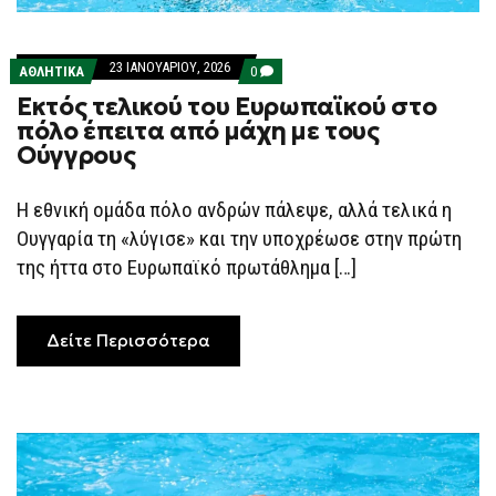
23 ΙΑΝΟΥΑΡΊΟΥ, 2026
COMMENTS
ΑΘΛΗΤΙΚΑ
0
ON
Εκτός τελικού του Ευρωπαϊκού στο
ΕΚΤΌΣ
ΤΕΛΙΚΟΎ
πόλο έπειτα από μάχη με τους
ΤΟΥ
Ούγγρους
ΕΥΡΩΠΑΪΚΟΎ
ΣΤΟ
ΠΌΛΟ
ΈΠΕΙΤΑ
Η εθνική ομάδα πόλο ανδρών πάλεψε, αλλά τελικά η
ΑΠΌ
Ουγγαρία τη «λύγισε» και την υποχρέωσε στην πρώτη
ΜΆΧΗ
ΜΕ
της ήττα στο Ευρωπαϊκό πρωτάθλημα […]
ΤΟΥΣ
ΟΎΓΓΡΟΥΣ
Δείτε Περισσότερα