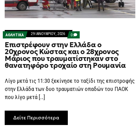
29 ΙΑΝΟΥΑΡΊΟΥ, 2026
COMMENTS
ΑΘΛΗΤΙΚΑ
0
ON
Επιστρέφουν στην Ελλάδα ο
ΕΠΙΣΤΡΈΦΟΥΝ
ΣΤΗΝ
20χρονος Κώστας και ο 28χρονος
ΕΛΛΆΔΑ
Μάριος που τραυματίστηκαν στο
Ο
20ΧΡΟΝΟΣ
θανατηφόρο τροχαίο στη Ρουμανία
ΚΏΣΤΑΣ
ΚΑΙ
Ο
Λίγο μετά τις 11:30 ξεκίνησε το ταξίδι της επιστροφής
28ΧΡΟΝΟΣ
ΜΆΡΙΟΣ
στην Ελλάδα των δυο τραυματιών οπαδών του ΠΑΟΚ
ΠΟΥ
ΤΡΑΥΜΑΤΊΣΤΗΚΑΝ
που λίγο μετά […]
ΣΤΟ
ΘΑΝΑΤΗΦΌΡΟ
ΤΡΟΧΑΊΟ
ΣΤΗ
Δείτε Περισσότερα
ΡΟΥΜΑΝΊΑ