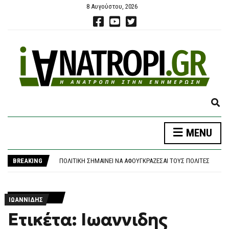
8 Αυγούστου, 2026
E
X
P
MENU
A
ΑΡΝΑΟΎΤΟΓΛΟΥ: «ΌΤΑΝ Η ΜΕΣΌΓΕΙΟΣ ΦΤΆΝΕΙ ΤΟΥΣ 33 ΒΑΘΜΟΎΣ, ΤΙ ΣΗΜΑΊΝΕΙ ΠΡΑΓΜΑΤΙΚΆ;»
N
ΝΈΑ ΑΠΟΧΏΡΗΣΗ ΑΠΌ ΤΟ ΚΌΜΜΑ ΚΑΡΥΣΤΙΑΝΟΎ: «ΚΛΕΙΣΤΉ ΚΆΣΤΑ, ΑΥΘΑΙΡΕΣΊΑ ΚΑΙ ΦΊΜΩΣΗ» ΚΑΤΑΓΓΈΛΛΕΙ Ο ΜΠΡΟΥΤΖΆΚΗΣ
D
BREAKING
ΠΟΛΙΤΙΚΉ ΣΗΜΑΊΝΕΙ ΝΑ ΑΦΟΥΓΚΡΆΖΕΣΑΙ ΤΟΥΣ ΠΟΛΊΤΕΣ
S
«ΠΌΣΟΙ ΑΣΤΥΝΟΜΙΚΟΊ ΦΥΛΆΝΕ ΤΗΝ “ΟΙΚΟΓΈΝΕΙΑ” ΚΑΙ ΠΌΣΟΙ ΤΟΥΣ ΥΠΌΛΟΙΠΟΥΣ ΠΟΛΊΤΕΣ;»
E
ΑΠΌΦΑΣΗ-ΒΌΜΒΑ ΓΙΑ ΤΑ «ΣΠΙΤΆΚΙΑ» ΑΝΑΚΎΚΛΩΣΗΣ: ΤΟ ΔΗΜΌΣΙΟ ΖΗΤΆ ΠΊΣΩ 18,1 ΕΚΑΤ. ΕΥΡΏ ΑΠΌ ΤΟΝ ΕΔΣΝΑ
A
ΑΡΝΑΟΎΤΟΓΛΟΥ: «ΌΤΑΝ Η ΜΕΣΌΓΕΙΟΣ ΦΤΆΝΕΙ ΤΟΥΣ 33 ΒΑΘΜΟΎΣ, ΤΙ ΣΗΜΑΊΝΕΙ ΠΡΑΓΜΑΤΙΚΆ;»
R
ΙΩΑΝΝΙΔΗΣ
ΝΈΑ ΑΠΟΧΏΡΗΣΗ ΑΠΌ ΤΟ ΚΌΜΜΑ ΚΑΡΥΣΤΙΑΝΟΎ: «ΚΛΕΙΣΤΉ ΚΆΣΤΑ, ΑΥΘΑΙΡΕΣΊΑ ΚΑΙ ΦΊΜΩΣΗ» ΚΑΤΑΓΓΈΛΛΕΙ Ο ΜΠΡΟΥΤΖΆΚΗΣ
C
Ετικέτα: Ιωαννιδης
H