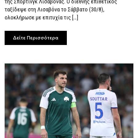
της Σπόρτινγκ Λισαβόνας. Ο διεθνής επιθετικός
ΣΥΓΚΙΝΗΤΙΚΌ
“ΑΝΤΊΟ”
ταξίδεψε στη Λισαβόνα το Σάββατο (30/8),
ΤΟΥ
ολοκλήρωσε με επιτυχία τις […]
ΤΡΙΦΥΛΛΙΟΎ
Δείτε Περισσότερα