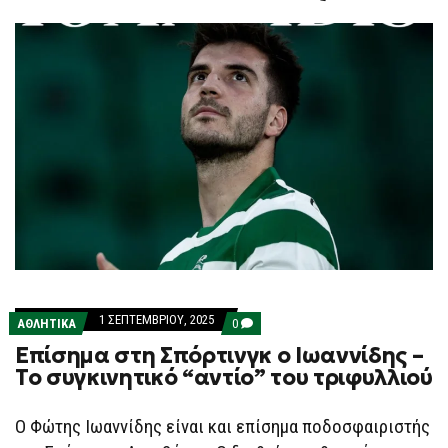
F
O
R
M
1 ΣΕΠΤΕΜΒΡΊΟΥ, 2025
COMMENTS
ΑΘΛΗΤΙΚΑ
0
ON
Επίσημα στη Σπόρτινγκ ο Ιωαννίδης –
ΕΠΊΣΗΜΑ
ΣΤΗ
Το συγκινητικό “αντίο” του τριφυλλιού
ΣΠΌΡΤΙΝΓΚ
Ο
ΙΩΑΝΝΊΔΗΣ
Ο Φώτης Ιωαννίδης είναι και επίσημα ποδοσφαιριστής
–
ΤΟ