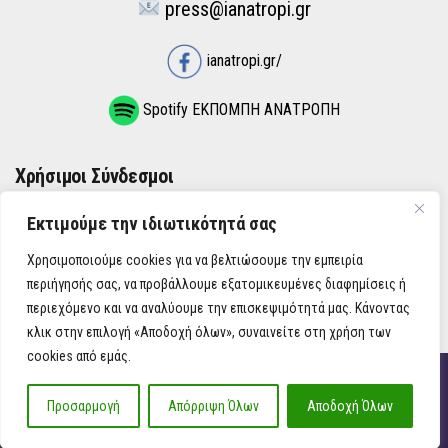
press@ianatropi.gr
ianatropi.gr/
Spotify ΕΚΠΟΜΠΗ ΑΝΑΤΡΟΠΗ
Χρήσιμοι Σύνδεσμοι
Εκτιμούμε την ιδιωτικότητά σας
ΌΡΟΙ ΧΡΉΣΗΣ
Χρησιμοποιούμε cookies για να βελτιώσουμε την εμπειρία
ΠΟΛΙΤΙΚΉ ΑΠΟΡΡΉΤΟΥ
περιήγησής σας, να προβάλλουμε εξατομικευμένες διαφημίσεις ή
περιεχόμενο και να αναλύουμε την επισκεψιμότητά μας. Κάνοντας
κλικ στην επιλογή «Αποδοχή όλων», συναινείτε στη χρήση των
cookies από εμάς.
iAnatropi ©
Προσαρμογή
Απόρριψη Όλων
Αποδοχή Όλων
Η Ανατροπή στην Ενημέρωση, την Πολιτική, την Καθημερινότητα