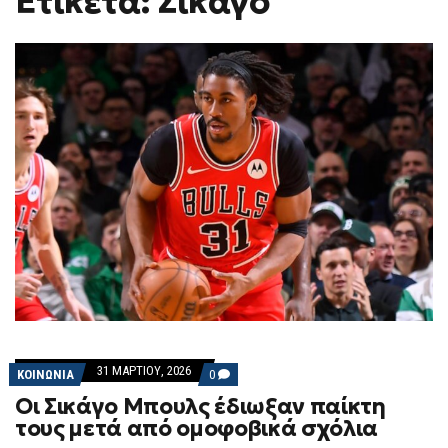
Ετικέτα: Σικάγο
H
F
O
R
M
31 ΜΑΡΤΊΟΥ, 2026
COMMENTS
ΚΟΙΝΩΝΙΑ
0
ON
Οι Σικάγο Μπουλς έδιωξαν παίκτη
ΟΙ
ΣΙΚΆΓΟ
τους μετά από ομοφοβικά σχόλια
ΜΠΟΥΛΣ