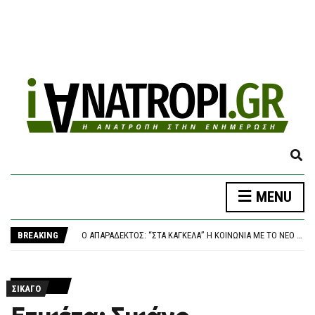
E
X
P
MENU
A
ΤΡΑΓΩΔΊΑ ΣΤΑ ΜΆΛΙΑ: 42ΧΡΟΝΗ ΈΧΑΣΕ ΤΗ ΖΩΉ ΤΗΣ ΜΠΡΟΣΤΆ ΣΤΑ ΑΝΉΛΙΚΑ ΠΑΙΔΙΆ ΤΗΣ
N
ΥΠΌΘΕΣΗ MARFIN: ΣΤΗΝ ΑΘΉΝΑ ΣΉΜΕΡΑ Η 46ΧΡΟΝΗ – ΠΟΙΑ ΕΊΝΑΙ ΤΑ ΔΥΝΑΤΆ ΚΑΙ ΤΑ ΑΔΎΝΑΜΑ ΣΤΟΙΧΕΊΑ ΣΤΗΝ ΠΡΑΓΜΑΤΟΓΝΩΜΟΣΎΝΗ ΤΗΣ ΔΕΕ
D
BREAKING
Ο ΑΠΑΡΆΔΕΚΤΟΣ: “ΣΤΑ ΚΆΓΚΕΛΑ” Η ΚΟΙΝΩΝΊΑ ΜΕ ΤΟ ΝΈΟ ΚΥΒΕΡΝΗΤΙΚΌ ΦΙΆΣΚΟ – 1 ΣΤΟΥΣ 2 ΈΛΛΗΝΕΣ ΔΕΝ ΜΠΟΡΕΊ ΝΑ ΚΆΝΕΙ ΔΙΑΚΟΠΈΣ
S
ΠΑΝΑΘΗΝΑΪΚΌΣ – ΤΣΣΚΑ 1948 1-1, CONFERENCE LEAGUE: ΈΠΕΣΕ ΣΕ ΒΟΥΛΓΑΡΙΚΌ “ΜΠΛΌΚΟ” ΚΑΙ ΠΆΕΙ ΓΙΑ ΤΕΛΙΚΌ ΠΡΌΚΡΙΣΗΣ ΣΤΗ ΣΌΦΙΑ
E
ΗΠΑ: ΠΟΛΎΝΕΚΡΗ ΕΠΊΘΕΣΗ ΜΕ ΠΥΡΟΒΟΛΙΣΜΟΎΣ ΣΤΗ ΒΌΡΕΙΑ ΚΑΡΟΛΊΝΑ
A
ΤΡΑΓΩΔΊΑ ΣΤΑ ΜΆΛΙΑ: 42ΧΡΟΝΗ ΈΧΑΣΕ ΤΗ ΖΩΉ ΤΗΣ ΜΠΡΟΣΤΆ ΣΤΑ ΑΝΉΛΙΚΑ ΠΑΙΔΙΆ ΤΗΣ
R
ΣΙΚΆΓΟ
ΥΠΌΘΕΣΗ MARFIN: ΣΤΗΝ ΑΘΉΝΑ ΣΉΜΕΡΑ Η 46ΧΡΟΝΗ – ΠΟΙΑ ΕΊΝΑΙ ΤΑ ΔΥΝΑΤΆ ΚΑΙ ΤΑ ΑΔΎΝΑΜΑ ΣΤΟΙΧΕΊΑ ΣΤΗΝ ΠΡΑΓΜΑΤΟΓΝΩΜΟΣΎΝΗ ΤΗΣ ΔΕΕ
C