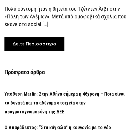
ΈΔΙΩΞΑΝ
ΠΑΊΚΤΗ
Πολύ σύντομη ήταν η θητεία του Τζέιντεν Άιβι στην
ΤΟΥΣ
ΜΕΤΆ
«Πόλη των Ανέμων». Μετά από ομοφοβικά σχόλια που
ΑΠΌ
ΟΜΟΦΟΒΙΚΆ
έκανε στα social […]
ΣΧΌΛΙΑ
Δείτε Περισσότερα
Πρόσφατα άρθρα
Υπόθεση Marfin: Στην Αθήνα σήμερα η 46χρονη – Ποια είναι
τα δυνατά και τα αδύναμα στοιχεία στην
πραγματογνωμοσύνη της ΔΕΕ
Ο Απαράδεκτος: “Στα κάγκελα” η κοινωνία με το νέο