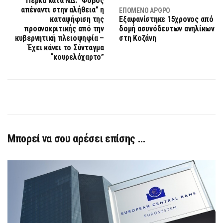
Πέρκα κατά ΝΔ: “Φόβος
απέναντι στην αλήθεια” η
ΕΠΌΜΕΝΟ ΆΡΘΡΟ
καταψήφιση της
Εξαφανίστηκε 15χρονος από
προανακριτικής από την
δομή ασυνόδευτων ανηλίκων
κυβερνητική πλειοψηφία –
στη Κοζάνη
Έχει κάνει το Σύνταγμα
“κουρελόχαρτο”
Μπορεί να σου αρέσει επίσης …