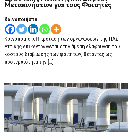
Μετακινήσεων για τους Φοιτητές
ΔΡΑΣΤΙΚΉΣ
ΜΕΊΩΣΗΣ
ΚΑΙ
ΔΩΡΕΆΝ
Κοινοποιήστε
ΜΕΤΑΚΙΝΉΣΕΩΝ
ΓΙΑ
ΤΟΥΣ
ΦΟΙΤΗΤΈΣ
ΚοινοποιήστεΗ πρόταση των οργανώσεων της ΠΑΣΠ
Αττικής επικεντρώνεται στην άμεση ελάφρυνση του
κόστους διαβίωσης των φοιτητών, θέτοντας ως
προτεραιότητα την […]