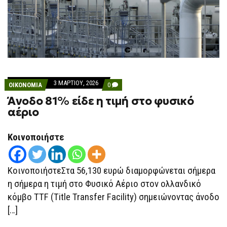
3 ΜΑΡΤΊΟΥ, 2026
COMMENTS
ΟΙΚΟΝΟΜΙΑ
0
ON
Άνοδο 81% είδε η τιμή στο φυσικό
ΆΝΟΔΟ
81%
αέριο
ΕΊΔΕ
Η
ΤΙΜΉ
Κοινοποιήστε
ΣΤΟ
ΦΥΣΙΚΌ
ΑΈΡΙΟ
ΚοινοποιήστεΣτα 56,130 ευρώ διαμορφώνεται σήμερα
η σήμερα η τιμή στο Φυσικό Αέριο στον ολλανδικό
κόμβο TTF (Title Transfer Facility) σημειώνοντας άνοδο
[…]