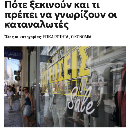
Πότε ξεκινούν και τι
2026:
F
ΠΌΤΕ
O
ΞΕΚΙΝΟΎΝ
πρέπει να γνωρίζουν οι
R
ΚΑΙ
ΤΙ
M
καταναλωτές
ΠΡΈΠΕΙ
ΝΑ
ΓΝΩΡΊΖΟΥΝ
ΟΙ
Όλες οι κατηγορίες:
ΕΠΙΚΑΙΡΟΤΗΤΑ
,
ΟΙΚΟΝΟΜΙΑ
ΚΑΤΑΝΑΛΩΤΈΣ