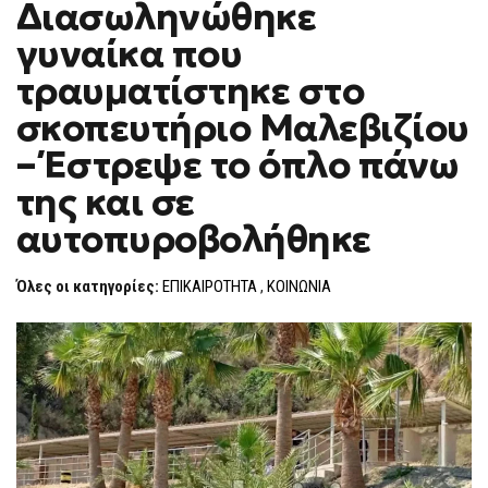
Διασωληνώθηκε
ΗΡΆΚΛΕΙΟ:
F
ΔΙΑΣΩΛΗΝΏΘΗΚΕ
O
ΓΥΝΑΊΚΑ
γυναίκα που
R
ΠΟΥ
ΤΡΑΥΜΑΤΊΣΤΗΚΕ
M
τραυματίστηκε στο
ΣΤΟ
ΣΚΟΠΕΥΤΉΡΙΟ
σκοπευτήριο Μαλεβιζίου
ΜΑΛΕΒΙΖΊΟΥ
–
ΈΣΤΡΕΨΕ
– Έστρεψε το όπλο πάνω
ΤΟ
ΌΠΛΟ
της και σε
ΠΆΝΩ
ΤΗΣ
αυτοπυροβολήθηκε
ΚΑΙ
ΣΕ
ΑΥΤΟΠΥΡΟΒΟΛΉΘΗΚΕ
Όλες οι κατηγορίες:
ΕΠΙΚΑΙΡΟΤΗΤΑ
,
ΚΟΙΝΩΝΙΑ