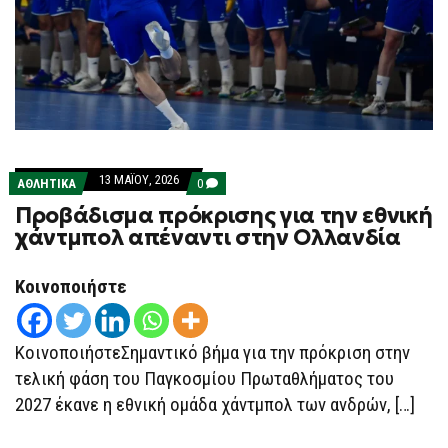
13 ΜΑΪ́ΟΥ, 2026
COMMENTS
ΑΘΛΗΤΙΚΑ
0
ON
Προβάδισμα πρόκρισης για την εθνική
ΠΡΟΒΆΔΙΣΜΑ
ΠΡΌΚΡΙΣΗΣ
χάντμπολ απέναντι στην Ολλανδία
ΓΙΑ
ΤΗΝ
ΕΘΝΙΚΉ
Κοινοποιήστε
ΧΆΝΤΜΠΟΛ
ΑΠΈΝΑΝΤΙ
ΣΤΗΝ
ΟΛΛΑΝΔΊΑ
ΚοινοποιήστεΣημαντικό βήμα για την πρόκριση στην
τελική φάση του Παγκοσμίου Πρωταθλήματος του
2027 έκανε η εθνική ομάδα χάντμπολ των ανδρών, […]