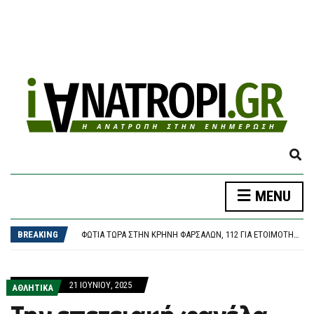
E
X
P
MENU
A
ΦΩΤΙΆ ΤΏΡΑ ΣΤΗΝ AΓΊΑ ΜΑΡΊΝΑ ΗΛΕΊΑΣ, ΣΗΚΏΘΗΚΑΝ ΤΡΊΑ ΑΕΡΟΣΚΆΦΗ
N
ΘΕΣΣΑΛΟΝΊΚΗ: ΠΑΡΆΣΥΡΣΗ ΠΕΖΟΎ ΑΠΌ ΙΧ ΣΤΟΝ ΔΕΝΔΡΟΠΌΤΑΜΟ
D
BREAKING
ΦΩΤΙΆ ΤΏΡΑ ΣΤΗΝ ΚΡΉΝΗ ΦΑΡΣΆΛΩΝ, 112 ΓΙΑ ΕΤΟΙΜΌΤΗΤΑ, ΕΠΙΧΕΙΡΟΎΝ ΤΡΊΑ ΑΕΡΟΣΚΆΦΗ
S
ΠΑΣΟΚ: ΠΟΙΟΙ ΘΑ ΕΠΩΜΙΣΤΟΎΝ ΤΟ ΚΌΣΤΟΣ ΤΩΝ 40 ΕΚΑΤΟΜΜΥΡΊΩΝ ΓΙΑ ΤΑ ΣΠΙΤΆΚΙΑ ΑΝΑΚΎΚΛΩΣΗΣ; ΟΙ ΔΉΜΟΙ ΚΑΙ ΟΙ ΠΟΛΊΤΕΣ;
E
ΕΠΊΣΗΜΑ ΥΠΟΨΉΦΙΟΣ ΔΉΜΑΡΧΟΣ ΣΙΚΆΓΟΥ Ο ΟΜΟΓΕΝΉΣ ΠΟΛΙΤΙΚΌΣ ΑΛΈΞΗΣ ΓΙΑΝΝΟΎΛΙΑΣ
A
ΦΩΤΙΆ ΤΏΡΑ ΣΤΗΝ AΓΊΑ ΜΑΡΊΝΑ ΗΛΕΊΑΣ, ΣΗΚΏΘΗΚΑΝ ΤΡΊΑ ΑΕΡΟΣΚΆΦΗ
21 ΙΟΥΝΊΟΥ, 2025
R
ΑΘΛΗΤΙΚΑ
ΘΕΣΣΑΛΟΝΊΚΗ: ΠΑΡΆΣΥΡΣΗ ΠΕΖΟΎ ΑΠΌ ΙΧ ΣΤΟΝ ΔΕΝΔΡΟΠΌΤΑΜΟ
C