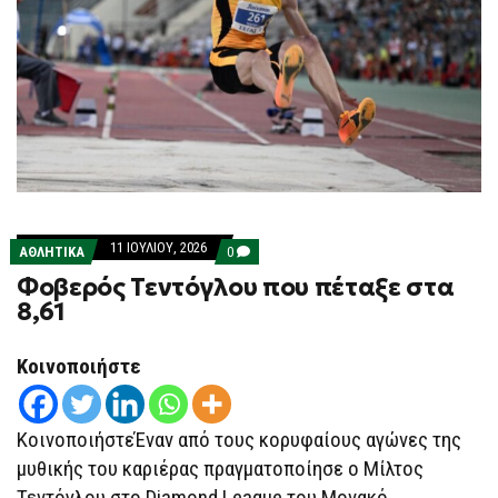
11 ΙΟΥΛΊΟΥ, 2026
COMMENTS
ΑΘΛΗΤΙΚΑ
0
ON
Φοβερός Τεντόγλου που πέταξε στα
ΦΟΒΕΡΌΣ
ΤΕΝΤΌΓΛΟΥ
8,61
ΠΟΥ
ΠΈΤΑΞΕ
ΣΤΑ
Κοινοποιήστε
8,61
ΚοινοποιήστεΈναν από τους κορυφαίους αγώνες της
μυθικής του καριέρας πραγματοποίησε ο Μίλτος
Τεντόγλου στο Diamond League του Μονακό