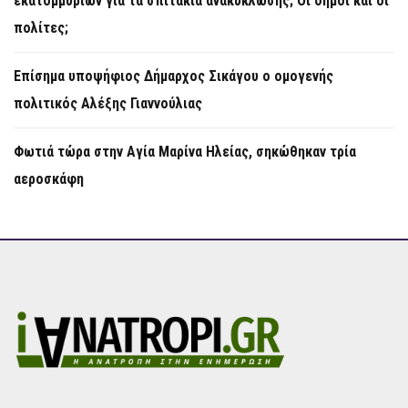
εκατομμυρίων για τα σπιτάκια ανακύκλωσης; Οι δήμοι και οι
πολίτες;
Επίσημα υποψήφιος Δήμαρχος Σικάγου ο ομογενής
πολιτικός Αλέξης Γιαννούλιας
Φωτιά τώρα στην Aγία Μαρίνα Ηλείας, σηκώθηκαν τρία
αεροσκάφη