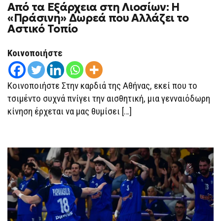
Από τα Εξάρχεια στη Λιοσίων: Η
ΑΠΌ
ΤΑ
«Πράσινη» Δωρεά που Αλλάζει το
ΕΞΆΡΧΕΙΑ
Αστικό Τοπίο
ΣΤΗ
ΛΙΟΣΊΩΝ:
Η
«ΠΡΆΣΙΝΗ»
Κοινοποιήστε
ΔΩΡΕΆ
ΠΟΥ
ΑΛΛΆΖΕΙ
ΤΟ
Κοινοποιήστε Στην καρδιά της Αθήνας, εκεί που το
ΑΣΤΙΚΌ
ΤΟΠΊΟ
τσιμέντο συχνά πνίγει την αισθητική, μια γενναιόδωρη
κίνηση έρχεται να μας θυμίσει […]