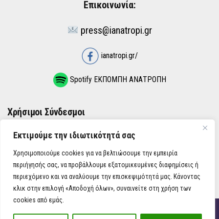
Επικοινωνία:
press@ianatropi.gr
ianatropi.gr/
Spotify ΕΚΠΟΜΠΗ ΑΝΑΤΡΟΠΗ
Χρήσιμοι Σύνδεσμοι
Εκτιμούμε την ιδιωτικότητά σας
ΌΡΟΙ ΧΡΉΣΗΣ
Χρησιμοποιούμε cookies για να βελτιώσουμε την εμπειρία
ΠΟΛΙΤΙΚΉ ΑΠΟΡΡΉΤΟΥ
περιήγησής σας, να προβάλλουμε εξατομικευμένες διαφημίσεις ή
περιεχόμενο και να αναλύουμε την επισκεψιμότητά μας. Κάνοντας
κλικ στην επιλογή «Αποδοχή όλων», συναινείτε στη χρήση των
cookies από εμάς.
iAnatropi ©