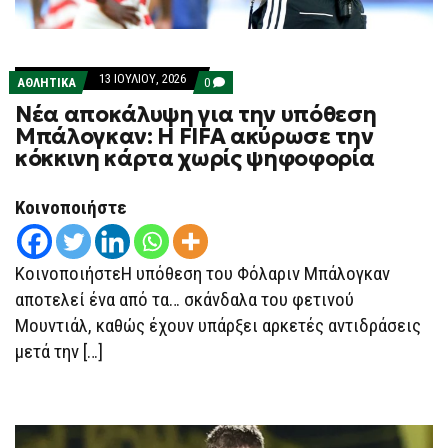
13 ΙΟΥΛΊΟΥ, 2026
COMMENTS
ΑΘΛΗΤΙΚΑ
0
ON
Νέα αποκάλυψη για την υπόθεση
ΝΈΑ
ΑΠΟΚΆΛΥΨΗ
Μπάλογκαν: Η FIFA ακύρωσε την
ΓΙΑ
κόκκινη κάρτα χωρίς ψηφοφορία
ΤΗΝ
ΥΠΌΘΕΣΗ
ΜΠΆΛΟΓΚΑΝ:
Η
Κοινοποιήστε
FIFA
ΑΚΎΡΩΣΕ
ΤΗΝ
ΚΌΚΚΙΝΗ
ΚοινοποιήστεΗ υπόθεση του Φόλαριν Μπάλογκαν
ΚΆΡΤΑ
ΧΩΡΊΣ
αποτελεί ένα από τα… σκάνδαλα του φετινού
ΨΗΦΟΦΟΡΊΑ
Μουντιάλ, καθώς έχουν υπάρξει αρκετές αντιδράσεις
μετά την […]