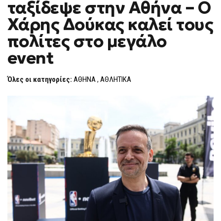
ταξίδεψε στην Αθήνα – Ο
ΤΟΥ
F
NBA
O
ΤΑΞΊΔΕΨΕ
Χάρης Δούκας καλεί τους
R
ΣΤΗΝ
ΑΘΉΝΑ
M
πολίτες στο μεγάλο
–
Ο
event
ΧΆΡΗΣ
ΔΟΎΚΑΣ
ΚΑΛΕΊ
ΤΟΥΣ
Όλες οι κατηγορίες:
ΑΘΗΝΑ
,
ΑΘΛΗΤΙΚΑ
ΠΟΛΊΤΕΣ
ΣΤΟ
ΜΕΓΆΛΟ
EVENT