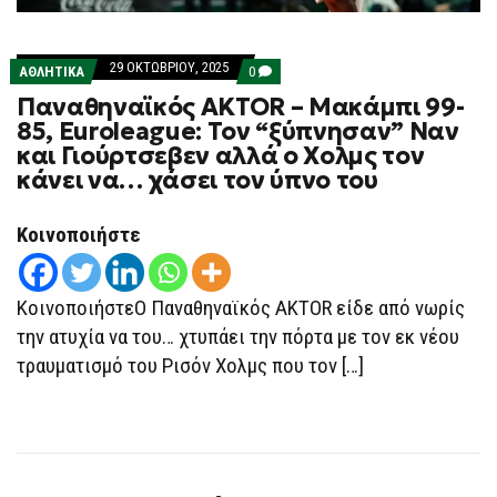
29 ΟΚΤΩΒΡΊΟΥ, 2025
COMMENTS
ΑΘΛΗΤΙΚΑ
0
ON
Παναθηναϊκός AKTOR – Μακάμπι 99-
ΠΑΝΑΘΗΝΑΪΚΌΣ
AKTOR
85, Euroleague: Τον “ξύπνησαν” Ναν
–
και Γιούρτσεβεν αλλά ο Χολμς τον
ΜΑΚΆΜΠΙ
99-
κάνει να… χάσει τον ύπνο του
85,
EUROLEAGUE:
ΤΟΝ
Κοινοποιήστε
“ΞΎΠΝΗΣΑΝ”
ΝΑΝ
ΚΑΙ
ΓΙΟΎΡΤΣΕΒΕΝ
ΚοινοποιήστεΟ Παναθηναϊκός AKTOR είδε από νωρίς
ΑΛΛΆ
Ο
την ατυχία να του… χτυπάει την πόρτα με τον εκ νέου
ΧΟΛΜΣ
ΤΟΝ
τραυματισμό του Ρισόν Χολμς που τον […]
ΚΆΝΕΙ
ΝΑ…
ΧΆΣΕΙ
ΤΟΝ
ΎΠΝΟ
ΤΟΥ