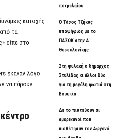
πετρελαίου
δυνάμεις κατοχής
Ο Τάσος Τζήκας
 από τα
υποψήφιος με το
ΠΑΣΟΚ στην Α΄
ς» είπε στο
Θεσσαλονίκης
Στη φυλακή ο δήμαρχος
rs έκαναν λόγο
Στυλίδας κι άλλοι δύο
νε να πάρουν
για τη μεγάλη φωτιά στη
Βοιωτία
Δε το πιστεύουν οι
 κέντρο
αμερικανοί που
υιοθέτησαν τον Αφγανό
στη Λέσβο