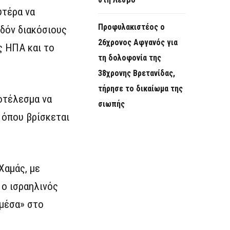
υτέρα να
Προφυλακιστέος ο
εδόν διακόσιους
26χρονος Αφγανός για
ς ΗΠΑ και το
τη δολοφονία της
38χρονης Βρετανίδας,
τήρησε το δικαίωμα της
ποτέλεσμα να
σιωπής
 όπου βρίσκεται
Χαμάς, με
 ο ισραηλινός
«μέσα» στο