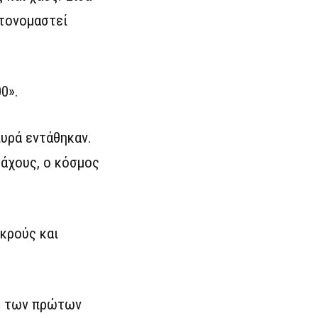
ατονομαστεί
0».
υρά εντάθηκαν.
μάχους, ο κόσμος
κρούς και
ες των πρώτων