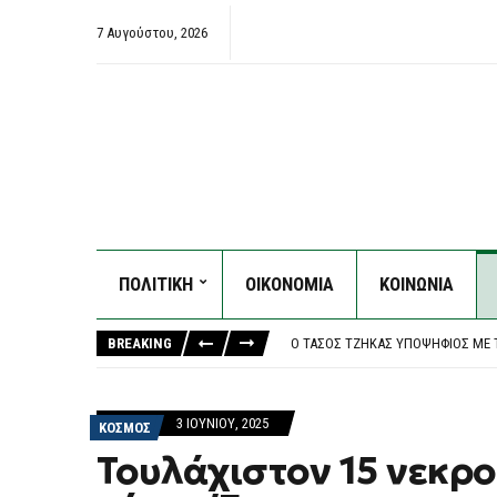
7 Αυγούστου, 2026
ΠΟΛΙΤΙΚΗ
ΟΙΚΟΝΟΜΙΑ
ΚΟΙΝΩΝΙΑ
ΠΡΟΦΥΛΑΚΙΣΤΈΟΣ Ο 26ΧΡΟΝΟΣ ΑΦΓ
ΆΝΟΔΟΣ ΣΤΙΣ ΤΙΜΈΣ ΤΟΥ ΠΕΤΡΕΛΑ
BREAKING
Ο ΤΆΣΟΣ ΤΖΉΚΑΣ ΥΠΟΨΉΦΙΟΣ ΜΕ 
ΣΤΗ ΦΥΛΑΚΉ Ο ΔΉΜΑΡΧΟΣ ΣΤΥΛΊΔΑΣ
ΔΕ ΤΟ ΠΙΣΤΕΎΟΥΝ ΟΙ ΑΜΕΡΙΚΑΝΟΊ
ΠΡΟΦΥΛΑΚΙΣΤΈΟΣ Ο 26ΧΡΟΝΟΣ ΑΦΓ
3 ΙΟΥΝΊΟΥ, 2025
ΚΟΣΜΟΣ
ΆΝΟΔΟΣ ΣΤΙΣ ΤΙΜΈΣ ΤΟΥ ΠΕΤΡΕΛΑ
Τουλάχιστον 15 νεκρο