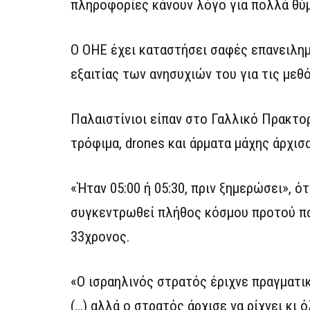
πληροφορίες κάνουν λόγο για πολλά θύμ
Ο ΟΗΕ έχει καταστήσει σαφές επανειλημ
εξαιτίας των ανησυχιών του για τις μεθ
Παλαιστίνιοι είπαν στο Γαλλικό Πρακτορ
τρόφιμα, drones και άρματα μάχης άρχισ
«Ήταν 05:00 ή 05:30, πριν ξημερώσει», 
συγκεντρωθεί πλήθος κόσμου προτού πάε
33χρονος.
«Ο ισραηλινός στρατός έριχνε πραγματι
(…) αλλά ο στρατός άρχισε να ρίχνει κι