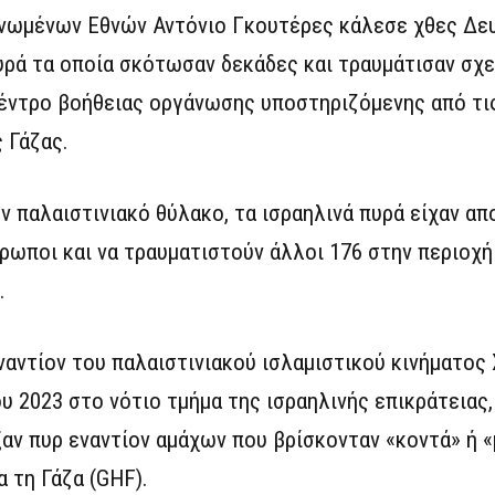
Ηνωμένων Εθνών Αντόνιο Γκουτέρες κάλεσε χθες Δε
πυρά τα οποία σκότωσαν δεκάδες και τραυμάτισαν σχ
έντρο βοήθειας οργάνωσης υποστηριζόμενης από τι
 Γάζας.
ν παλαιστινιακό θύλακο, τα ισραηλινά πυρά είχαν α
ρωποι και να τραυματιστούν άλλοι 176 στην περιοχή
.
αντίον του παλαιστινιακού ισλαμιστικού κινήματος 
 2023 στο νότιο τμήμα της ισραηλινής επικράτειας,
αν πυρ εναντίον αμάχων που βρίσκονταν «κοντά» ή 
 τη Γάζα (GHF).