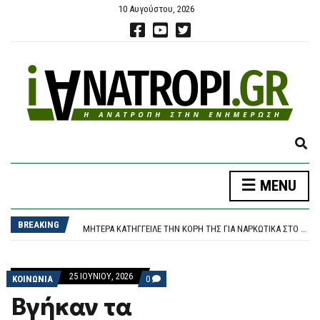
10 Αυγούστου, 2026
E
X
P
ΦΩΤΙΆ ΤΏΡΑ ΣΕ ΔΑΣΙΚΉ ΈΚΤΑΣΗ ΣΤΗΝ ΚΌΝΙΤΣΑ ΙΩΑΝΝΊΝΩΝ – ΣΗΚΏΘΗΚΕ ΕΛΙΚΌΠΤΕΡΟ
MENU
A
ΠΆΡΟΣ: «ΔΕΝ ΉΤΑΝ ΚΟΝΤΆ ΣΤΟ ΠΑΙΔΊ ΚΑΙ ΠΡΙΝ ΈΝΑΝ ΜΉΝΑ ΤΟ ΕΊΧΕ ΑΦΉΣΕΙ ΞΑΝΆ ΜΌΝΟ» ΛΈΕΙ Ο ΙΔΙΟΚΤΉΤΗΣ ΤΟΥ BEACH BAR ΓΙΑ ΤΟΝ ΠΑΤΈΡΑ ΤΟΥ 4ΧΡΟΝΟΥ
N
ΠΌΤΕ ΠΛΗΡΏΝΟΝΤΑΙ ΟΙ ΣΥΝΤΆΞΕΙΣ ΣΕΠΤΕΜΒΡΊΟΥ
D
BREAKING
ΜΗΤΈΡΑ ΚΑΤΉΓΓΕΙΛΕ ΤΗΝ ΚΌΡΗ ΤΗΣ ΓΙΑ ΝΑΡΚΩΤΙΚΆ ΣΤΟ ΗΡΆΚΛΕΙΟ ΚΑΙ ΕΚΕΊΝΗ ΤΗ ΜΉΝΥΣΕ ΓΙΑ ΕΝΔΟΟΙΚΟΓΕΝΕΙΑΚΉ ΒΊΑ
S
ΦΩΤΙΆ ΣΤΟΝ ΚΟΥΒΑΡΆ: ΜΆΧΗ ΜΕ ΤΙΣ ΦΛΌΓΕΣ ΣΤΙΣ ΠΑΡΥΦΈΣ ΧΑΡΆΔΡΑΣ – ΖΗΜΙΈΣ ΣΕ ΠΟΙΜΝΙΟΣΤΆΣΙΟ ΚΑΙ ΠΤΗΝΟΤΡΟΦΙΚΉ ΜΟΝΆΔΑ
E
ΦΩΤΙΆ ΤΏΡΑ ΣΕ ΔΑΣΙΚΉ ΈΚΤΑΣΗ ΣΤΗΝ ΚΌΝΙΤΣΑ ΙΩΑΝΝΊΝΩΝ – ΣΗΚΏΘΗΚΕ ΕΛΙΚΌΠΤΕΡΟ
A
ΠΆΡΟΣ: «ΔΕΝ ΉΤΑΝ ΚΟΝΤΆ ΣΤΟ ΠΑΙΔΊ ΚΑΙ ΠΡΙΝ ΈΝΑΝ ΜΉΝΑ ΤΟ ΕΊΧΕ ΑΦΉΣΕΙ ΞΑΝΆ ΜΌΝΟ» ΛΈΕΙ Ο ΙΔΙΟΚΤΉΤΗΣ ΤΟΥ BEACH BAR ΓΙΑ ΤΟΝ ΠΑΤΈΡΑ ΤΟΥ 4ΧΡΟΝΟΥ
25 ΙΟΥΝΊΟΥ, 2026
R
COMMENTS
ΚΟΙΝΩΝΙΑ
0
ON
C
Βγήκαν τα
ΒΓΉΚΑΝ
H
ΤΑ