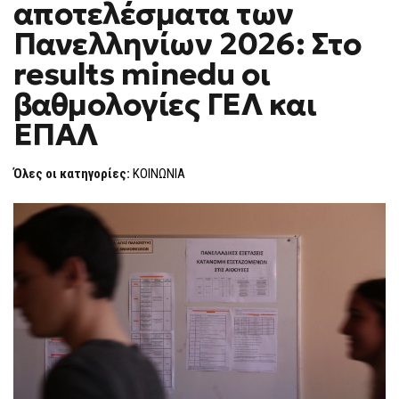
αποτελέσματα των
ΑΠΟΤΕΛΈΣΜΑΤΑ
F
ΤΩΝ
O
ΠΑΝΕΛΛΗΝΊΩΝ
Πανελληνίων 2026: Στο
R
2026:
ΣΤΟ
M
results minedu οι
RESULTS
MINEDU
βαθμολογίες ΓΕΛ και
ΟΙ
ΒΑΘΜΟΛΟΓΊΕΣ
ΓΕΛ
ΕΠΑΛ
ΚΑΙ
ΕΠΑΛ
Όλες οι κατηγορίες:
ΚΟΙΝΩΝΙΑ