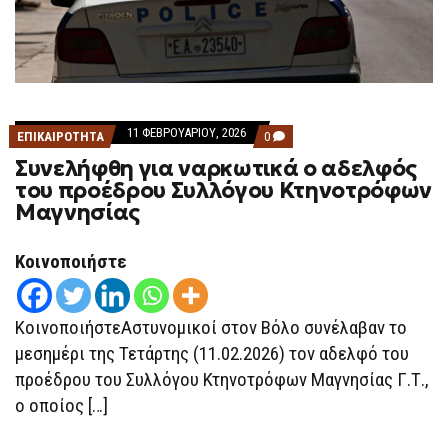
11 ΦΕΒΡΟΥΑΡΊΟΥ, 2026
COMMENTS
ΕΠΙΚΑΙΡΟΤΗΤΑ
0
ON
Συνελήφθη για ναρκωτικά ο αδελφός
ΣΥΝΕΛΉΦΘΗ
ΓΙΑ
του προέδρου Συλλόγου Κτηνοτρόφων
ΝΑΡΚΩΤΙΚΆ
Μαγνησίας
Ο
ΑΔΕΛΦΌΣ
ΤΟΥ
ΠΡΟΈΔΡΟΥ
Κοινοποιήστε
ΣΥΛΛΌΓΟΥ
ΚΤΗΝΟΤΡΌΦΩΝ
ΜΑΓΝΗΣΊΑΣ
ΚοινοποιήστεΑστυνομικοί στον Βόλο συνέλαβαν το
μεσημέρι της Τετάρτης (11.02.2026) τον αδελφό του
προέδρου του Συλλόγου Κτηνοτρόφων Μαγνησίας Γ.Τ.,
ο οποίος […]