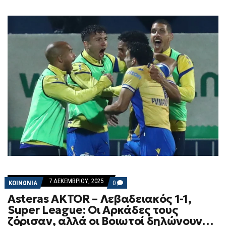
7 ΔΕΚΕΜΒΡΊΟΥ, 2025
COMMENTS
ΚΟΙΝΩΝΙΑ
0
ON
Asteras AKTOR – Λεβαδειακός 1-1,
ASTERAS
AKTOR
Super League: Οι Αρκάδες τους
–
ζόρισαν, αλλά οι Βοιωτοί δηλώνουν…
ΛΕΒΑΔΕΙΑΚΌΣ