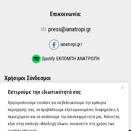
Επικοινωνία:
press@ianatropi.gr
ianatropi.gr/
Spotify ΕΚΠΟΜΠΗ ΑΝΑΤΡΟΠΗ
Χρήσιμοι Σύνδεσμοι
Εκτιμούμε την ιδιωτικότητά σας
ΌΡΟΙ ΧΡΉΣΗΣ
Χρησιμοποιούμε cookies για να βελτιώσουμε την εμπειρία
ΠΟΛΙΤΙΚΉ ΑΠΟΡΡΉΤΟΥ
περιήγησής σας, να προβάλλουμε εξατομικευμένες διαφημίσεις ή
περιεχόμενο και να αναλύουμε την επισκεψιμότητά μας. Κάνοντας
κλικ στην επιλογή «Αποδοχή όλων», συναινείτε στη χρήση των
cookies από εμάς.