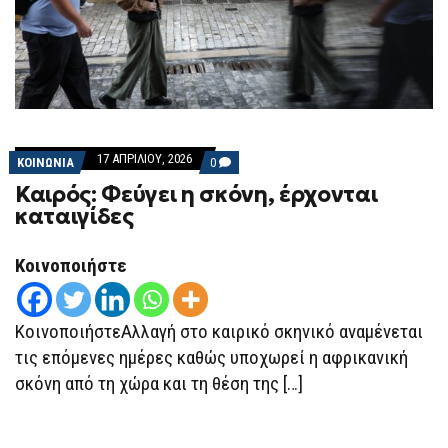
17 ΑΠΡΙΛΊΟΥ, 2026
COMMENTS
ΚΟΙΝΩΝΙΑ
0
ON
Καιρός: Φεύγει η σκόνη, έρχονται
ΚΑΙΡΌΣ:
ΦΕΎΓΕΙ
καταιγίδες
Η
ΣΚΌΝΗ,
ΈΡΧΟΝΤΑΙ
Κοινοποιήστε
ΚΑΤΑΙΓΊΔΕΣ
ΚοινοποιήστεΑλλαγή στο καιρικό σκηνικό αναμένεται
τις επόμενες ημέρες καθώς υποχωρεί η αφρικανική
σκόνη από τη χώρα και τη θέση της […]