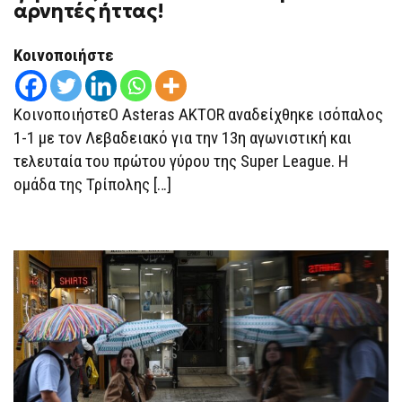
1-
αρνητές ήττας!
1,
SUPER
LEAGUE:
Κοινοποιήστε
ΟΙ
ΑΡΚΆΔΕΣ
ΤΟΥΣ
ΖΌΡΙΣΑΝ,
ΚοινοποιήστεΟ Asteras AKTOR αναδείχθηκε ισόπαλος
ΑΛΛΆ
ΟΙ
1-1 με τον Λεβαδειακό για την 13η αγωνιστική και
ΒΟΙΩΤΟΊ
ΔΗΛΏΝΟΥΝ…
τελευταία του πρώτου γύρου της Super League. Η
ΑΡΝΗΤΈΣ
ΉΤΤΑΣ!
ομάδα της Τρίπολης […]