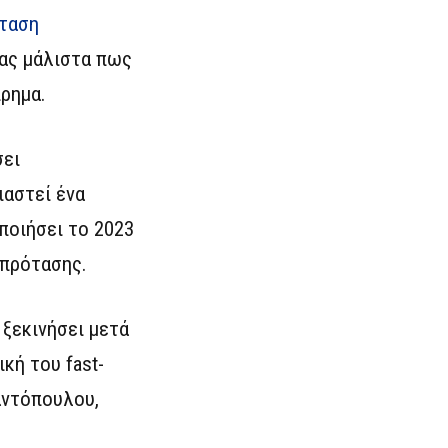
σταση
τας μάλιστα πως
ρημα.
σει
ιαστεί ένα
ποιήσει το 2023
 πρότασης.
 ξεκινήσει μετά
κή του fast-
ιαντόπουλου,