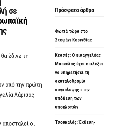
η
λή σε
Πρόσφατα άρθρα
ρωπαϊκή
ης
Φωτιά τώρα στο
Στεφάνι Κορινθίας
θα έδινε τη
Κεσσές: Ο εισαγγελέας
Μπακέλας έχει επιλέξει
να υπηρετήσει τη
σκυταλοδρομία
ών από την πρώτη
συγκάλυψης στην
γελία Λάρισας
υπόθεση των
υποκλοπών
Τσουκαλάς: Έκθεση-
ν αποσταλεί οι