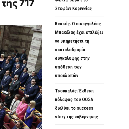
της 717
O
Στεφάνι Κορινθίας
R
M
Κεσσές: Ο εισαγγελέας
Μπακέλας έχει επιλέξει
να υπηρετήσει τη
σκυταλοδρομία
συγκάλυψης στην
υπόθεση των
υποκλοπών
Τσουκαλάς: Έκθεση-
κόλαφος του ΟΟΣΑ
διαλύει το success
story της κυβέρνησης