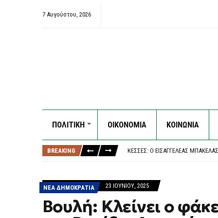
7 Αυγούστου, 2026
ΠΟΛΙΤΙΚΗ
ΟΙΚΟΝΟΜΙΑ
ΚΟΙΝΩΝΙΑ
ΣΚΥΤΑΛΟΔΡΟΜΊΑ ΣΥΓΚΆΛΥΨΗΣ ΣΤΟ
ΦΩΤΙΆ ΤΏΡΑ ΣΤΟ ΣΤΕΦΆΝΙ ΚΟΡΙΝΘ
BREAKING
ΚΕΣΣΈΣ: Ο ΕΙΣΑΓΓΕΛΈΑΣ ΜΠΑΚΈΛΑ
ΤΣΟΥΚΑΛΆΣ: ΈΚΘΕΣΗ-ΚΌΛΑΦΟΣ ΤΟ
ΤΡΊΤΗ ΑΡΧΕΙΟΘΈΤΗΣΗ ΧΩΡΊΣ ΈΡΕ
ΣΚΥΤΑΛΟΔΡΟΜΊΑ ΣΥΓΚΆΛΥΨΗΣ ΣΤΟ
23 ΙΟΥΝΊΟΥ, 2025
ΝΕΑ ΔΗΜΟΚΡΑΤΙΑ
ΦΩΤΙΆ ΤΏΡΑ ΣΤΟ ΣΤΕΦΆΝΙ ΚΟΡΙΝΘ
Βουλή: Κλείνει ο φάκ