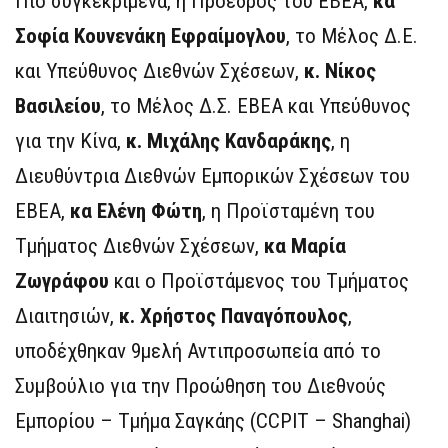
Πιο συγκεκριμένα, η Πρόεδρος του ΕΒΕΑ,
κα
Σοφία Κουνενάκη Εφραίμογλου
, το Μέλος Δ.Ε.
και Υπεύθυνος Διεθνών Σχέσεων,
κ. Νίκος
Βασιλείου
, το Μέλος Δ.Σ. ΕΒΕΑ και Υπεύθυνος
για την Κίνα,
κ. Μιχάλης Κανδαράκης
, η
Διευθύντρια Διεθνών Εμπορικών Σχέσεων του
ΕΒΕΑ,
κα Ελένη Φώτη
, η Προϊσταμένη του
Τμήματος Διεθνών Σχέσεων,
κα Μαρία
Ζωγράφου
και ο Προϊστάμενος του Τμήματος
Διαιτησιών,
κ. Χρήστος Παναγόπουλος
,
υποδέχθηκαν 9μελή Αντιπροσωπεία από το
Συμβούλιο για την Προώθηση του Διεθνούς
Εμπορίου – Τμήμα Σαγκάης (CCPIT – Shanghai)