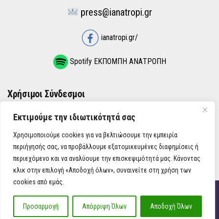
press@ianatropi.gr
ianatropi.gr/
Spotify ΕΚΠΟΜΠΗ ΑΝΑΤΡΟΠΗ
Χρήσιμοι Σύνδεσμοι
Εκτιμούμε την ιδιωτικότητά σας
ΌΡΟΙ ΧΡΉΣΗΣ
Χρησιμοποιούμε cookies για να βελτιώσουμε την εμπειρία
ΠΟΛΙΤΙΚΉ ΑΠΟΡΡΉΤΟΥ
περιήγησής σας, να προβάλλουμε εξατομικευμένες διαφημίσεις ή
περιεχόμενο και να αναλύουμε την επισκεψιμότητά μας. Κάνοντας
κλικ στην επιλογή «Αποδοχή όλων», συναινείτε στη χρήση των
cookies από εμάς.
iAnatropi ©
Προσαρμογή
Απόρριψη Όλων
Αποδοχή Όλων
Η Ανατροπή στην Ενημέρωση, την Πολιτική, την Καθημερινότητα