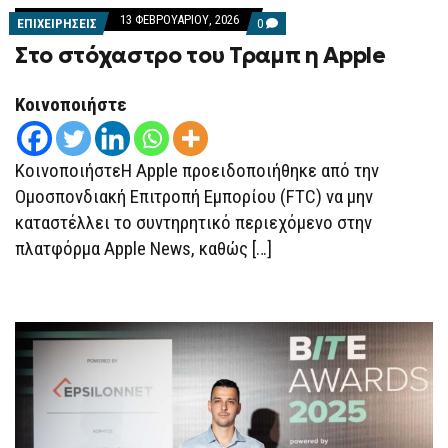
13 ΦΕΒΡΟΥΑΡΊΟΥ, 2026
COMMENTS
ΕΠΙΧΕΙΡΗΣΕΙΣ
0
ON
Στο στόχαστρο του Τραμπ η Apple
ΣΤΟ
ΣΤΌΧΑΣΤΡΟ
ΤΟΥ
ΤΡΑΜΠ
Κοινοποιήστε
Η
APPLE
ΚοινοποιήστεΗ Apple προειδοποιήθηκε από την
Ομοσπονδιακή Επιτροπή Εμπορίου (FTC) να μην
καταστέλλει το συντηρητικό περιεχόμενο στην
πλατφόρμα Apple News, καθώς […]