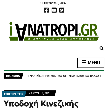
10 Αυγούστου, 2026
E
X
P
ΣΤΈΛΙΟΣ ΡΆΜΦΟΣ: ΠΈΘΑΝΕ Ο ΣΗΜΑΝΤΙΚΌΣ ΈΛΛΗΝΑΣ ΣΤΟΧΑΣΤΉΣ
MENU
A
ΙΣΡΑΗΛΙΝΟΊ ΤΟΥΡΊΣΤΕΣ ΕΠΙΤΈΘΗΚΑΝ ΣΕ ΝΤΌΠΙΟΥΣ ΣΤΟ ΑΓΚΊΣΤΡΙ
N
ΕΥΡΩΠΑΪΚΌ ΠΡΩΤΆΘΛΗΜΑ: ΟΙ ΠΑΠΑΣΤΆΜΟΣ ΚΑΙ ΒΛΑΧΟΓΙΑΝΝΆΚΟΣ ΠΡΟΚΡΊΘΗΚΑΝ ΣΤΟΝ ΤΕΛΙΚΌ
D
BREAKING
ΒΕΝΙΖΈΛΟΣ: ΑΠΟΧΑΙΡΕΤΏ ΜΕ ΣΕΒΑΣΜΌ ΚΑΙ ΑΓΆΠΗ ΤΟΝ ΣΤΈΛΙΟ ΡΆΜΦΟ
S
ΚΕΡΑΥΝΟΊ ΣΠΊΡΤΖΗ ΓΙΑ ΤΗ ΜΗ ΑΝΆΣΥΡΣΗ ΤΟΥ ΣΚΑΝΔΆΛΟΥ ΤΩΝ ΥΠΟΚΛΟΠΏΝ: Η ΥΠΌΘΕΣΗ ΔΕΝ ΚΛΕΊΝΕΙ, ΈΧΟΥΝ ΔΊΚΙΟ ΠΟΥ ΦΟΒΟΎΝΤΑΙ
E
ΣΤΈΛΙΟΣ ΡΆΜΦΟΣ: ΠΈΘΑΝΕ Ο ΣΗΜΑΝΤΙΚΌΣ ΈΛΛΗΝΑΣ ΣΤΟΧΑΣΤΉΣ
A
ΙΣΡΑΗΛΙΝΟΊ ΤΟΥΡΊΣΤΕΣ ΕΠΙΤΈΘΗΚΑΝ ΣΕ ΝΤΌΠΙΟΥΣ ΣΤΟ ΑΓΚΊΣΤΡΙ
29 ΙΟΥΝΊΟΥ, 2023
R
ΕΠΙΧΕΙΡΗΣΕΙΣ
C
Υποδοχή Κινεζικής
H