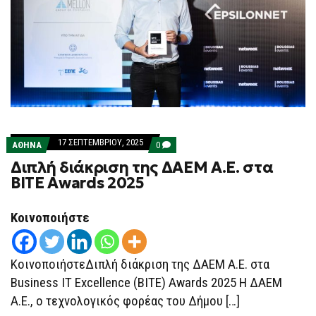
17 ΣΕΠΤΕΜΒΡΊΟΥ, 2025
COMMENTS
ΑΘΗΝΑ
0
ON
Διπλή διάκριση της ΔΑΕΜ Α.Ε. στα
ΔΙΠΛΉ
ΔΙΆΚΡΙΣΗ
BITE Awards 2025
ΤΗΣ
ΔΑΕΜ
Α.Ε.
Κοινοποιήστε
ΣΤΑ
BITE
AWARDS
2025
ΚοινοποιήστεΔιπλή διάκριση της ΔΑΕΜ Α.Ε. στα
Business IT Excellence (BITE) Awards 2025 Η ΔΑΕΜ
Α.Ε., ο τεχνολογικός φορέας του Δήμου […]