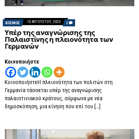
10 ΑΥΓΟΎΣΤΟΥ, 2025
COMMENTS
ΚΟΣΜΟΣ
0
ON
Υπέρ της αναγνώρισης της
ΥΠΈΡ
ΤΗΣ
Παλαιστίνης η πλειονότητα των
ΑΝΑΓΝΏΡΙΣΗΣ
Γερμανών
ΤΗΣ
ΠΑΛΑΙΣΤΊΝΗΣ
Η
ΠΛΕΙΟΝΌΤΗΤΑ
Κοινοποιήστε
ΤΩΝ
ΓΕΡΜΑΝΏΝ
ΚοινοποιήστεΗ πλειονότητα των πολιτών στη
Γερμανία τάσσεται υπέρ της αναγνώρισης
παλαιστινιακού κράτους, σύμφωνα με νέα
δημοσκόπηση, μια κίνηση που επί του […]