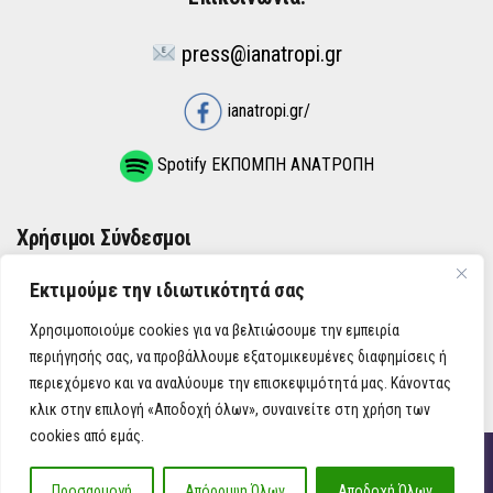
press@ianatropi.gr
ianatropi.gr/
Spotify ΕΚΠΟΜΠΗ ΑΝΑΤΡΟΠΗ
Χρήσιμοι Σύνδεσμοι
Εκτιμούμε την ιδιωτικότητά σας
ΌΡΟΙ ΧΡΉΣΗΣ
Χρησιμοποιούμε cookies για να βελτιώσουμε την εμπειρία
ΠΟΛΙΤΙΚΉ ΑΠΟΡΡΉΤΟΥ
περιήγησής σας, να προβάλλουμε εξατομικευμένες διαφημίσεις ή
περιεχόμενο και να αναλύουμε την επισκεψιμότητά μας. Κάνοντας
κλικ στην επιλογή «Αποδοχή όλων», συναινείτε στη χρήση των
cookies από εμάς.
iAnatropi ©
Προσαρμογή
Απόρριψη Όλων
Αποδοχή Όλων