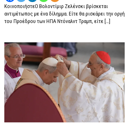
ΖΕΛΈΝΣΚΙ
ΣΕ
ΚοινοποιήστεΟ Βολοντίμιρ Ζελένσκι βρίσκεται
ΑΔΙΈΞΟΔΟ
αντιμέτωπος με ένα δίλημμα. Eίτε θα ρισκάρει την οργή
του Προέδρου των ΗΠΑ Ντόναλντ Τραμπ, είτε […]