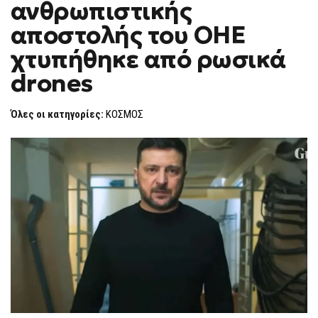
ανθρωπιστικής
ΑΝΘΡΩΠΙΣΤΙΚΉΣ
F
ΑΠΟΣΤΟΛΉΣ
O
ΤΟΥ
αποστολής του ΟΗΕ
R
ΟΗΕ
ΧΤΥΠΉΘΗΚΕ
M
χτυπήθηκε από ρωσικά
ΑΠΌ
ΡΩΣΙΚΆ
drones
DRONES
Όλες οι κατηγορίες:
ΚΟΣΜΟΣ