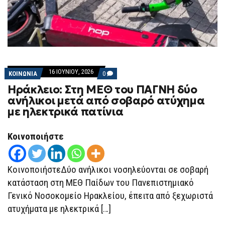
16 ΙΟΥΝΊΟΥ, 2026
COMMENTS
ΚΟΙΝΩΝΙΑ
0
ON
Ηράκλειο: Στη ΜΕΘ του ΠΑΓΝΗ δύο
ΗΡΆΚΛΕΙΟ:
ΣΤΗ
ανήλικοι μετά από σοβαρό ατύχημα
ΜΕΘ
με ηλεκτρικά πατίνια
ΤΟΥ
ΠΑΓΝΗ
ΔΎΟ
ΑΝΉΛΙΚΟΙ
Κοινοποιήστε
ΜΕΤΆ
ΑΠΌ
ΣΟΒΑΡΌ
ΑΤΎΧΗΜΑ
ΚοινοποιήστεΔύο ανήλικοι νοσηλεύονται σε σοβαρή
ΜΕ
ΗΛΕΚΤΡΙΚΆ
κατάσταση στη ΜEΘ Παίδων του Πανεπιστημιακό
ΠΑΤΊΝΙΑ
Γενικό Νοσοκομείο Ηρακλείου, έπειτα από ξεχωριστά
ατυχήματα με ηλεκτρικά […]