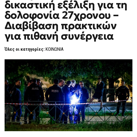
δικαστική εξέλιξη για τη
ΝΈΑ
F
ΔΙΚΑΣΤΙΚΉ
O
ΕΞΈΛΙΞΗ
δολοφονία 27χρονου –
R
ΓΙΑ
ΤΗ
M
Διαβίβαση πρακτικών
ΔΟΛΟΦΟΝΊΑ
27ΧΡΟΝΟΥ
για πιθανή συνέργεια
–
ΔΙΑΒΊΒΑΣΗ
ΠΡΑΚΤΙΚΏΝ
ΓΙΑ
Όλες οι κατηγορίες:
ΚΟΙΝΩΝΙΑ
ΠΙΘΑΝΉ
ΣΥΝΈΡΓΕΙΑ