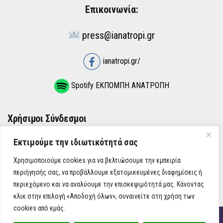
Επικοινωνία:
press@ianatropi.gr
ianatropi.gr/
Spotify ΕΚΠΟΜΠΗ ΑΝΑΤΡΟΠΗ
Χρήσιμοι Σύνδεσμοι
Εκτιμούμε την ιδιωτικότητά σας
ΌΡΟΙ ΧΡΉΣΗΣ
Χρησιμοποιούμε cookies για να βελτιώσουμε την εμπειρία
ΠΟΛΙΤΙΚΉ ΑΠΟΡΡΉΤΟΥ
περιήγησής σας, να προβάλλουμε εξατομικευμένες διαφημίσεις ή
περιεχόμενο και να αναλύουμε την επισκεψιμότητά μας. Κάνοντας
κλικ στην επιλογή «Αποδοχή όλων», συναινείτε στη χρήση των
cookies από εμάς.