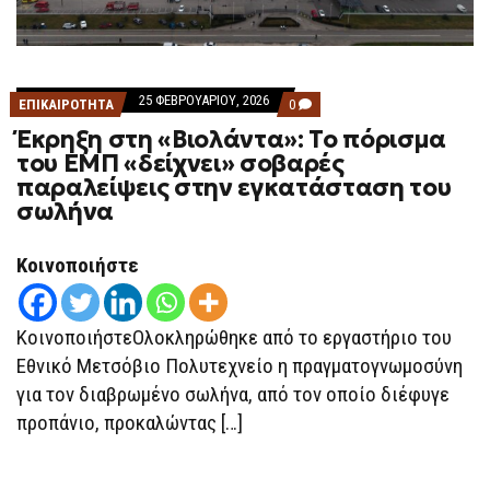
25 ΦΕΒΡΟΥΑΡΊΟΥ, 2026
COMMENTS
ΕΠΙΚΑΙΡΟΤΗΤΑ
0
ON
Έκρηξη στη «Βιολάντα»: Το πόρισμα
ΈΚΡΗΞΗ
ΣΤΗ
του ΕΜΠ «δείχνει» σοβαρές
«ΒΙΟΛΆΝΤΑ»:
παραλείψεις στην εγκατάσταση του
ΤΟ
ΠΌΡΙΣΜΑ
σωλήνα
ΤΟΥ
ΕΜΠ
«ΔΕΊΧΝΕΙ»
Κοινοποιήστε
ΣΟΒΑΡΈΣ
ΠΑΡΑΛΕΊΨΕΙΣ
ΣΤΗΝ
ΕΓΚΑΤΆΣΤΑΣΗ
ΚοινοποιήστεΟλοκληρώθηκε από το εργαστήριο του
ΤΟΥ
ΣΩΛΉΝΑ
Εθνικό Μετσόβιο Πολυτεχνείο η πραγματογνωμοσύνη
για τον διαβρωμένο σωλήνα, από τον οποίο διέφυγε
προπάνιο, προκαλώντας […]