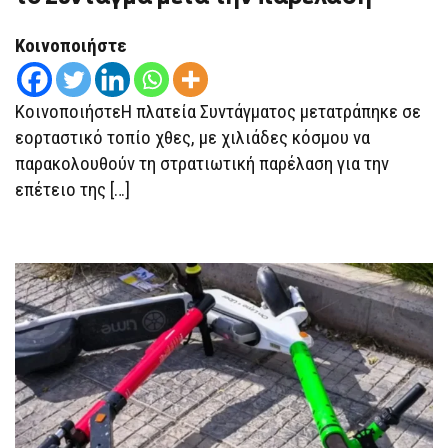
ΤΟΥ
ΜΑΘΗΤΉ
ΠΟΥ
Κοινοποιήστε
«ΈΡΙΞΕ»
ΤΟ
ΣΎΝΤΑΓΜΑ
ΜΕΤΆ
ΤΗΝ
ΚοινοποιήστεΗ πλατεία Συντάγματος μετατράπηκε σε
ΠΑΡΈΛΑΣΗ
εορταστικό τοπίο χθες, με χιλιάδες κόσμου να
παρακολουθούν τη στρατιωτική παρέλαση για την
επέτειο της […]