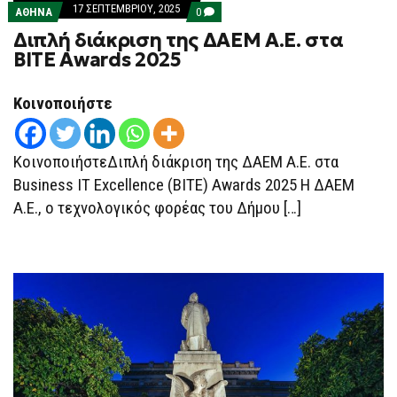
17 ΣΕΠΤΕΜΒΡΊΟΥ, 2025
COMMENTS
ΑΘΗΝΑ
0
ON
Διπλή διάκριση της ΔΑΕΜ Α.Ε. στα
ΔΙΠΛΉ
ΔΙΆΚΡΙΣΗ
BITE Awards 2025
ΤΗΣ
ΔΑΕΜ
Α.Ε.
Κοινοποιήστε
ΣΤΑ
BITE
AWARDS
2025
ΚοινοποιήστεΔιπλή διάκριση της ΔΑΕΜ Α.Ε. στα
Business IT Excellence (BITE) Awards 2025 Η ΔΑΕΜ
Α.Ε., ο τεχνολογικός φορέας του Δήμου […]