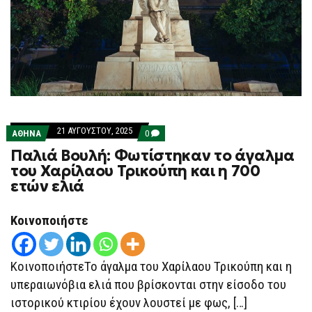
21 ΑΥΓΟΎΣΤΟΥ, 2025
COMMENTS
ΑΘΗΝΑ
0
ON
Παλιά Βουλή: Φωτίστηκαν το άγαλμα
ΠΑΛΙΆ
ΒΟΥΛΉ:
του Χαρίλαου Τρικούπη και η 700
ΦΩΤΊΣΤΗΚΑΝ
ετών ελιά
ΤΟ
ΆΓΑΛΜΑ
ΤΟΥ
ΧΑΡΊΛΑΟΥ
Κοινοποιήστε
ΤΡΙΚΟΎΠΗ
ΚΑΙ
Η
700
ΚοινοποιήστεΤο άγαλμα του Χαρίλαου Τρικούπη και η
ΕΤΏΝ
ΕΛΙΆ
υπεραιωνόβια ελιά που βρίσκονται στην είσοδο του
ιστορικού κτιρίου έχουν λουστεί με φως, […]