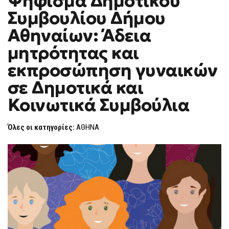
Ψήφισμα Δημοτικού
H
ΔΗΜΟΤΙΚΟΎ
Συμβουλίου Δήμου
ΣΥΜΒΟΥΛΊΟΥ
F
ΔΉΜΟΥ
O
ΑΘΗΝΑΊΩΝ:
Αθηναίων: Άδεια
R
ΆΔΕΙΑ
ΜΗΤΡΌΤΗΤΑΣ
M
μητρότητας και
ΚΑΙ
ΕΚΠΡΟΣΏΠΗΣΗ
εκπροσώπηση γυναικών
ΓΥΝΑΙΚΏΝ
ΣΕ
ΔΗΜΟΤΙΚΆ
σε Δημοτικά και
ΚΑΙ
ΚΟΙΝΩΤΙΚΆ
Κοινωτικά Συμβούλια
ΣΥΜΒΟΎΛΙΑ
Όλες οι κατηγορίες:
ΑΘΗΝΑ