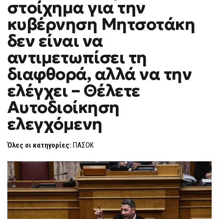
στοίχημα για την
ΣΤΟΊΧΗΜΑ
F
ΓΙΑ
O
ΤΗΝ
κυβέρνηση Μητσοτάκη
R
ΚΥΒΈΡΝΗΣΗ
ΜΗΤΣΟΤΆΚΗ
M
δεν είναι να
ΔΕΝ
ΕΊΝΑΙ
αντιμετωπίσει τη
ΝΑ
ΑΝΤΙΜΕΤΩΠΊΣΕΙ
ΤΗ
διαφθορά, αλλά να την
ΔΙΑΦΘΟΡΆ,
ΑΛΛΆ
ελέγχει – Θέλετε
ΝΑ
ΤΗΝ
Αυτοδιοίκηση
ΕΛΈΓΧΕΙ
–
ελεγχόμενη
ΘΈΛΕΤΕ
ΑΥΤΟΔΙΟΊΚΗΣΗ
ΕΛΕΓΧΌΜΕΝΗ
Όλες οι κατηγορίες:
ΠΑΣΟΚ