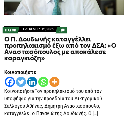
1 ΔΕΚΕΜΒΡΊΟΥ, 2025
COMMENTS
ΠΑΣΟΚ
0
ON
Ο Π. Δουδωνής καταγγέλλει
Ο
Π.
προπηλακισμό έξω από τον ΔΣΑ: «Ο
ΔΟΥΔΩΝΉΣ
Αναστασόπουλος με αποκάλεσε
ΚΑΤΑΓΓΈΛΛΕΙ
ΠΡΟΠΗΛΑΚΙΣΜΌ
καραγκιόζη»
ΈΞΩ
ΑΠΌ
ΤΟΝ
Κοινοποιήστε
ΔΣΑ:
«Ο
ΑΝΑΣΤΑΣΌΠΟΥΛΟΣ
ΜΕ
ΚοινοποιήστεΤον προπηλακισμό του από τον
ΑΠΟΚΆΛΕΣΕ
ΚΑΡΑΓΚΙΌΖΗ»
υποψήφιο για την προεδρία του Δικηγορικού
Συλλόγου Αθήνας, Δημήτρη Αναστασόπουλο,
καταγγέλλει ο Παναγιώτης Δουδωνής. Ο […]