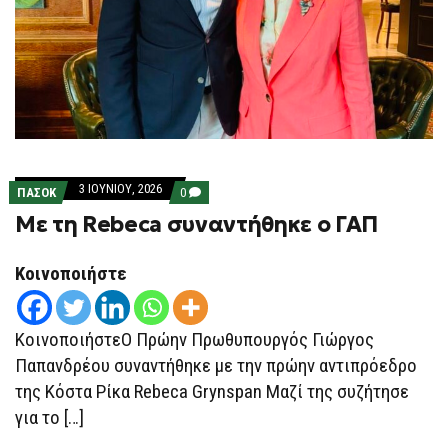
3 ΙΟΥΝΊΟΥ, 2026
COMMENTS
ΠΑΣΟΚ
0
ON
Με τη Rebeca συναντήθηκε ο ΓΑΠ
ΜΕ
ΤΗ
REBECA
ΣΥΝΑΝΤΉΘΗΚΕ
Κοινοποιήστε
Ο
ΓΑΠ
ΚοινοποιήστεΟ Πρώην Πρωθυπουργός Γιώργος
Παπανδρέου συναντήθηκε με την πρώην αντιπρόεδρο
της Κόστα Ρίκα Rebeca Grynspan Μαζί της συζήτησε
για το […]