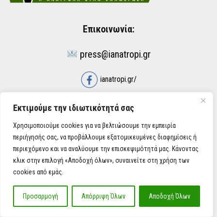
Επικοινωνία:
press@ianatropi.gr
ianatropi.gr/
Spotify ΕΚΠΟΜΠΗ ΑΝΑΤΡΟΠΗ
Εκτιμούμε την ιδιωτικότητά σας
Χρησιμοποιούμε cookies για να βελτιώσουμε την εμπειρία
Χρήσιμοι Σύνδεσμοι
περιήγησής σας, να προβάλλουμε εξατομικευμένες διαφημίσεις ή
περιεχόμενο και να αναλύουμε την επισκεψιμότητά μας. Κάνοντας
κλικ στην επιλογή «Αποδοχή όλων», συναινείτε στη χρήση των
ΌΡΟΙ ΧΡΉΣΗΣ
cookies από εμάς.
ΠΟΛΙΤΙΚΉ ΑΠΟΡΡΉΤΟΥ
Προσαρμογή
Απόρριψη Όλων
Αποδοχή Όλων