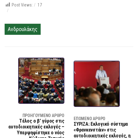
Post Views:
17
Ανδρουλάκης
ΠΡΟΗΓΟΎΜΕΝΟ ΆΡΘΡΟ
ΕΠΌΜΕΝΟ ΆΡΘΡΟ
Τέλος ο β’ γύρος στις
ΣΥΡΙΖΑ: Εκλογικό σύστημα
αυτοδιοικητικές εκλογές –
«Φρανκενστάιν» στις
Υπερψηφίστηκε ο νέος
αυτοδιοικητικές εκλογές, η