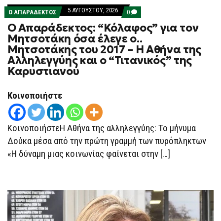
5 ΑΥΓΟΎΣΤΟΥ, 2026
COMMENTS
Ο ΑΠΑΡΆΔΕΚΤΟΣ
0
ON
Ο Απαράδεκτος: “Κόλαφος” για τον
Ο
ΑΠΑΡΆΔΕΚΤΟΣ:
Μητσοτάκη όσα έλεγε ο..
“ΚΌΛΑΦΟΣ”
Μητσοτάκης του 2017 – Η Αθήνα της
ΓΙΑ
ΤΟΝ
Αλληλεγγύης και ο “Τιτανικός” της
ΜΗΤΣΟΤΆΚΗ
Καρυστιανού
ΌΣΑ
ΈΛΕΓΕ
Ο..
ΜΗΤΣΟΤΆΚΗΣ
Κοινοποιήστε
ΤΟΥ
2017
–
Η
ΚοινοποιήστεΗ Αθήνα της αλληλεγγύης: Το μήνυμα
ΑΘΉΝΑ
ΤΗΣ
Δούκα μέσα από την πρώτη γραμμή των πυρόπληκτων
ΑΛΛΗΛΕΓΓΎΗΣ
«Η δύναμη μιας κοινωνίας φαίνεται στην […]
ΚΑΙ
Ο
“ΤΙΤΑΝΙΚΌΣ”
ΤΗΣ
ΚΑΡΥΣΤΙΑΝΟΎ