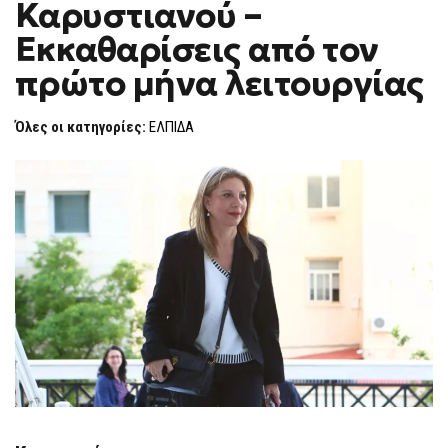
Καρυστιανού –
ΚΆΤΩ
F
ΣΤΟ
O
ΚΌΜΜΑ
Εκκαθαρίσεις από τον
R
ΚΑΡΥΣΤΙΑΝΟΎ
–
M
πρώτο μήνα λειτουργίας
ΕΚΚΑΘΑΡΊΣΕΙΣ
ΑΠΌ
ΤΟΝ
ΠΡΏΤΟ
Όλες οι κατηγορίες:
ΕΛΠΙΔΑ
ΜΉΝΑ
ΛΕΙΤΟΥΡΓΊΑΣ