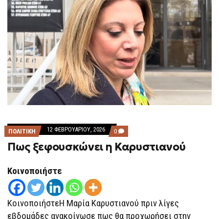
12 ΦΕΒΡΟΥΑΡΊΟΥ, 2026
COMMENTS
ΠΟΛΙΤΙΚΗ
0
ON
Πως ξεφουσκώνει η Καρυστιανού
ΠΩΣ
ΞΕΦΟΥΣΚΏΝΕΙ
Η
ΚΑΡΥΣΤΙΑΝΟΎ
Κοινοποιήστε
ΚοινοποιήστεΗ Μαρία Καρυστιανού πριν λίγες
εβδομάδες ανακοίνωσε πως θα προχωρήσει στην