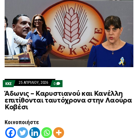
25 ΑΠΡΙΛΊΟΥ, 2026
COMMENTS
ΚΚΕ
0
ON
Άδωνις – Καρυστιανού και Κανέλλη
ΆΔΩΝΙΣ
–
επιτίθονται ταυτόχρονα στην Λαούρα
ΚΑΡΥΣΤΙΑΝΟΎ
Κοβέσι
ΚΑΙ
ΚΑΝΈΛΛΗ
ΕΠΙΤΊΘΟΝΤΑΙ
ΤΑΥΤΌΧΡΟΝΑ
Κοινοποιήστε
ΣΤΗΝ
ΛΑΟΎΡΑ
ΚΟΒΈΣΙ