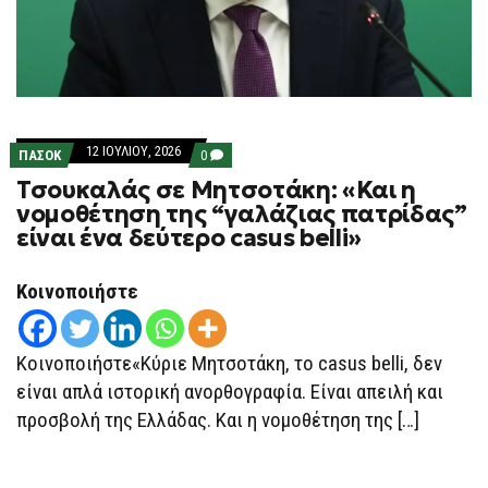
12 ΙΟΥΛΊΟΥ, 2026
COMMENTS
ΠΑΣΟΚ
0
ON
Τσουκαλάς σε Μητσοτάκη: «Και η
ΤΣΟΥΚΑΛΆΣ
ΣΕ
νομοθέτηση της “γαλάζιας πατρίδας”
ΜΗΤΣΟΤΆΚΗ:
είναι ένα δεύτερο casus belli»
«ΚΑΙ
Η
ΝΟΜΟΘΈΤΗΣΗ
ΤΗΣ
Κοινοποιήστε
“ΓΑΛΆΖΙΑΣ
ΠΑΤΡΊΔΑΣ”
ΕΊΝΑΙ
ΈΝΑ
Κοινοποιήστε«Κύριε Μητσοτάκη, το casus belli, δεν
ΔΕΎΤΕΡΟ
CASUS
είναι απλά ιστορική ανορθογραφία. Είναι απειλή και
BELLI»
προσβολή της Ελλάδας. Και η νομοθέτηση της […]