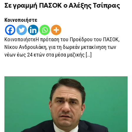
ON
Σε γραμμή ΠΑΣΟΚ ο Αλέξης Τσίπρας
ΣΕ
ΓΡΑΜΜΉ
ΠΑΣΟΚ
Ο
Κοινοποιήστε
ΑΛΈΞΗΣ
ΤΣΊΠΡΑΣ
ΚοινοποιήστεΗ πρόταση του Προέδρου του ΠΑΣΟΚ,
Νίκου Ανδρουλάκη, για τη δωρεάν μετακίνηση των
νέων έως 24 ετών στα μέσα μαζικής […]