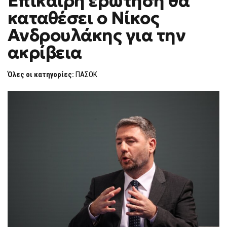
Επίκαιρη ερώτηση θα
H
ΕΡΏΤΗΣΗ
καταθέσει ο Νίκος
ΘΑ
F
ΚΑΤΑΘΈΣΕΙ
O
Ο
Ανδρουλάκης για την
R
ΝΊΚΟΣ
ΑΝΔΡΟΥΛΆΚΗΣ
M
ακρίβεια
ΓΙΑ
ΤΗΝ
ΑΚΡΊΒΕΙΑ
Όλες οι κατηγορίες:
ΠΑΣΟΚ