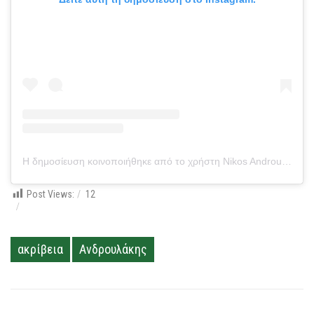
Η δημοσίευση κοινοποιήθηκε από το χρήστη Nikos Androulakis (@androulakisnick)
Post Views:
12
ακρίβεια
Ανδρουλάκης