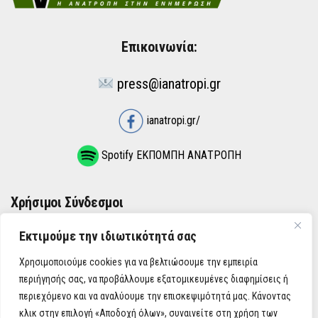
Επικοινωνία:
press@ianatropi.gr
ianatropi.gr/
Spotify ΕΚΠΟΜΠΗ ΑΝΑΤΡΟΠΗ
Χρήσιμοι Σύνδεσμοι
Εκτιμούμε την ιδιωτικότητά σας
ΌΡΟΙ ΧΡΉΣΗΣ
Χρησιμοποιούμε cookies για να βελτιώσουμε την εμπειρία
ΠΟΛΙΤΙΚΉ ΑΠΟΡΡΉΤΟΥ
περιήγησής σας, να προβάλλουμε εξατομικευμένες διαφημίσεις ή
περιεχόμενο και να αναλύουμε την επισκεψιμότητά μας. Κάνοντας
κλικ στην επιλογή «Αποδοχή όλων», συναινείτε στη χρήση των