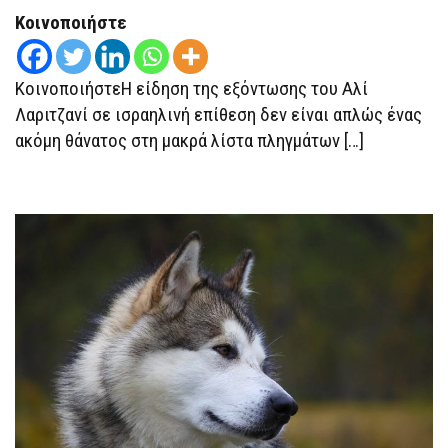
«ΑΌΡΑΤΟΥ
Κοινοποιήστε
ΣΥΝΔΕΤΙΚΟΎ
ΚΡΊΚΟΥ»
ΠΛΉΤΤΕΙ
ΤΟ
ΚοινοποιήστεΗ είδηση της εξόντωσης του Αλί
ΙΡΆΝ
ΠΕΡΙΣΣΌΤΕΡΟ
Λαριτζανί σε ισραηλινή επίθεση δεν είναι απλώς ένας
ΚΙ
ΑΠΌ
ακόμη θάνατος στη μακρά λίστα πληγμάτων […]
ΤΟΝ
ΘΆΝΑΤΟ
ΤΟΥ
ΧΑΜΕΝΕΪ́