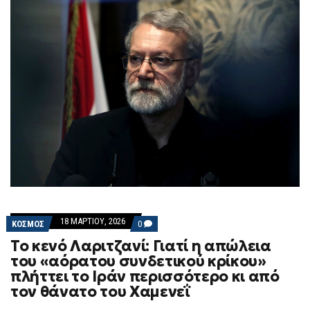
18 ΜΑΡΤΊΟΥ, 2026
COMMENTS
ΚΟΣΜΟΣ
0
ON
Το κενό Λαριτζανί: Γιατί η απώλεια
ΤΟ
ΚΕΝΌ
του «αόρατου συνδετικού κρίκου»
ΛΑΡΙΤΖΑΝΊ:
πλήττει το Ιράν περισσότερο κι από
ΓΙΑΤΊ
Η
τον θάνατο του Χαμενεΐ
ΑΠΏΛΕΙΑ
ΤΟΥ