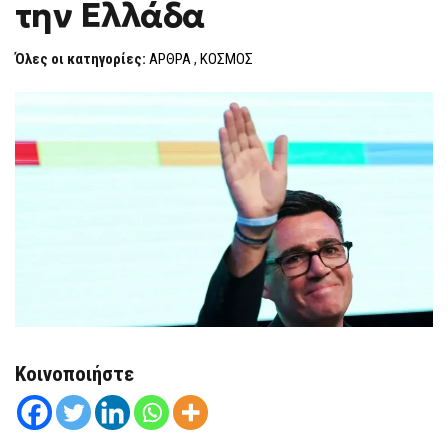
την Ελλάδα
ΜΆΝΤΣΕΣΤΕΡ
F
ΓΙΑ
O
ΤΗΝ
R
ΕΛΛΆΔΑ
Όλες οι κατηγορίες:
ΑΡΘΡΑ
,
ΚΟΣΜΟΣ
M
Κοινοποιήστε