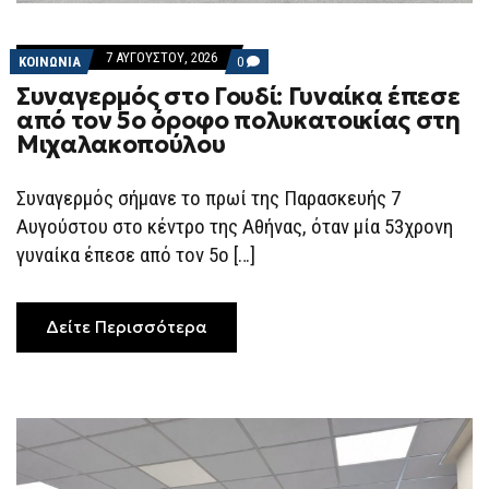
7 ΑΥΓΟΎΣΤΟΥ, 2026
COMMENTS
ΚΟΙΝΩΝΙΑ
0
ON
Συναγερμός στο Γουδί: Γυναίκα έπεσε
ΣΥΝΑΓΕΡΜΌΣ
ΣΤΟ
από τον 5ο όροφο πολυκατοικίας στη
ΓΟΥΔΊ:
Μιχαλακοπούλου
ΓΥΝΑΊΚΑ
ΈΠΕΣΕ
ΑΠΌ
ΤΟΝ
Συναγερμός σήμανε το πρωί της Παρασκευής 7
5Ο
Αυγούστου στο κέντρο της Αθήνας, όταν μία 53χρονη
ΌΡΟΦΟ
ΠΟΛΥΚΑΤΟΙΚΊΑΣ
γυναίκα έπεσε από τον 5ο […]
ΣΤΗ
ΜΙΧΑΛΑΚΟΠΟΎΛΟΥ
Δείτε Περισσότερα