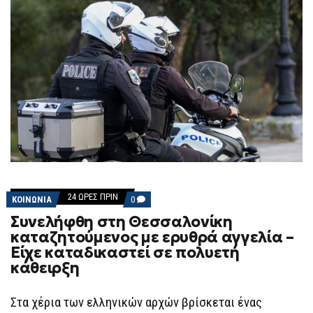
24 ΏΡΕΣ ΠΡΙΝ
COMMENTS
ΚΟΙΝΩΝΙΑ
0
ON
Συνελήφθη στη Θεσσαλονίκη
ΣΥΝΕΛΉΦΘΗ
ΣΤΗ
καταζητούμενος με ερυθρά αγγελία –
ΘΕΣΣΑΛΟΝΊΚΗ
Είχε καταδικαστεί σε πολυετή
ΚΑΤΑΖΗΤΟΎΜΕΝΟΣ
ΜΕ
κάθειρξη
ΕΡΥΘΡΆ
ΑΓΓΕΛΊΑ
–
Στα χέρια των ελληνικών αρχών βρίσκεται ένας
ΕΊΧΕ