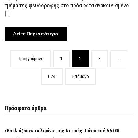
ΈΡΕΥΝΑ
τμήμα της ψευδοροφής στο πρόσφατα ανακαινισμένο
ΖΗΤΆΕΙ
[…]
Ο
ΑΝΤΙΠΕΡΙΦΕΡΕΙΆΡΧΗΣ
ΥΓΕΊΑΣ
Δείτε Περισσότερα
Posts
Προηγούμενο
1
2
3
…
navigation
624
Επόμενο
Πρόσφατα άρθρα
«Βουλιάζουν» τα λιμάνια της Αττικής: Πάνω από 56.000