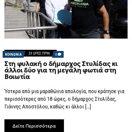
23 ΏΡΕΣ ΠΡΙΝ
COMMENTS
ΚΟΙΝΩΝΙΑ
0
ON
Στη φυλακή ο δήμαρχος Στυλίδας κι
ΣΤΗ
ΦΥΛΑΚΉ
άλλοι δύο για τη μεγάλη φωτιά στη
Ο
Βοιωτία
ΔΉΜΑΡΧΟΣ
ΣΤΥΛΊΔΑΣ
ΚΙ
ΆΛΛΟΙ
Ύστερα από μια μαραθώνια απολογία, που κράτησε για
ΔΎΟ
περισσότερες από 18 ώρες, ο δήμαρχος Στυλίδας,
ΓΙΑ
ΤΗ
Γιάννης Αποστόλου, καθώς κι άλλοι […]
ΜΕΓΆΛΗ
ΦΩΤΙΆ
ΣΤΗ
ΒΟΙΩΤΊΑ
Δείτε Περισσότερα