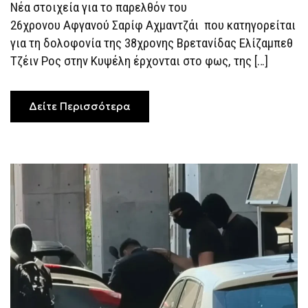
Νέα στοιχεία για το παρελθόν του
ΠΟΥ
ΥΙΟΘΈΤΗΣΑΝ
26χρονου Αφγανού Σαρίφ Αχμαντζάι που κατηγορείται
ΤΟΝ
ΑΦΓΑΝΌ
για τη δολοφονία της 38χρονης Βρετανίδας Ελίζαμπεθ
ΣΤΗ
Τζέιν Ρος στην Κυψέλη έρχονται στο φως, της […]
ΛΈΣΒΟ
Δείτε Περισσότερα