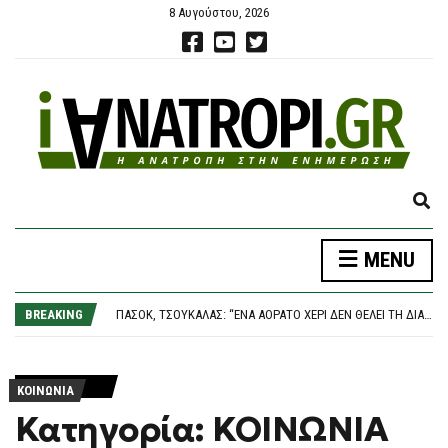
8 Αυγούστου, 2026
E
X
P
ΦΩΤΙΆ ΣΤΗΝ ΕΡΜΑΚΙΆ ΚΟΖΆΝΗΣ – ΕΠΙΧΕΙΡΟΎΝ ΕΝΑΈΡΙΕΣ ΚΑΙ ΕΠΊΓΕΙΕΣ ΔΥΝΆΜΕΙΣ
MENU
A
«ΒΟΥΛΙΆΖΟΥΝ» ΤΑ ΛΙΜΆΝΙΑ ΤΗΣ ΑΤΤΙΚΉΣ: ΠΆΝΩ ΑΠΌ 56.000 ΤΑΞΙΔΙΏΤΕΣ ΦΕΎΓΟΥΝ ΣΉΜΕΡΑ ΓΙΑ ΤΑ ΝΗΣΙΆ
N
ΠΑΣΟΚ, ΤΣΟΥΚΑΛΆΣ: “ΈΝΑ ΑΌΡΑΤΟ ΧΈΡΙ ΔΕΝ ΘΈΛΕΙ ΤΗ ΔΙΑΛΕΎΚΑΝΣΗ ΤΟΥ ΣΚΑΝΔΆΛΟΥ ΤΩΝ ΥΠΟΚΛΟΠΏΝ” – ΜΈΝΕΑ ΓΙΑ ΤΗΝ ΑΠΌΦΑΣΗ ΤΟΥ ΕΙΣΑΓΓΕΛΈΑ ΤΟΥ ΑΡΕΊΟΥ ΠΆΓΟΥ
D
BREAKING
«ΚΑΙΝΟΦΑΝΉΣ ΚΑΙ ΆΚΥΡΗ» Η ΝΈΑ ΑΡΧΕΙΟΘΈΤΗΣΗ ΤΩΝ ΥΠΟΚΛΟΠΏΝ, ΛΈΕΙ Η ΔΙΚΗΓΌΡΟΣ ΤΟΥ ΧΡ. ΣΠΊΡΤΖΗ
S
Η ΟΜΟΣΠΟΝΔΊΑ ΤΗΣ ΑΡΓΕΝΤΙΝΉΣ ΠΕΡΙΜΈΝΕΙ ΤΙ ΘΑ ΑΠΟΦΑΣΊΣΟΥΝ ΟΙ ΜΈΣΙ ΚΑΙ ΣΚΑΛΌΝΙ
E
ΦΩΤΙΆ ΣΤΗΝ ΕΡΜΑΚΙΆ ΚΟΖΆΝΗΣ – ΕΠΙΧΕΙΡΟΎΝ ΕΝΑΈΡΙΕΣ ΚΑΙ ΕΠΊΓΕΙΕΣ ΔΥΝΆΜΕΙΣ
A
«ΒΟΥΛΙΆΖΟΥΝ» ΤΑ ΛΙΜΆΝΙΑ ΤΗΣ ΑΤΤΙΚΉΣ: ΠΆΝΩ ΑΠΌ 56.000 ΤΑΞΙΔΙΏΤΕΣ ΦΕΎΓΟΥΝ ΣΉΜΕΡΑ ΓΙΑ ΤΑ ΝΗΣΙΆ
R
ΚΟΙΝΩΝΙΑ
C
Κατηγορία: ΚΟΙΝΩΝΙΑ
H