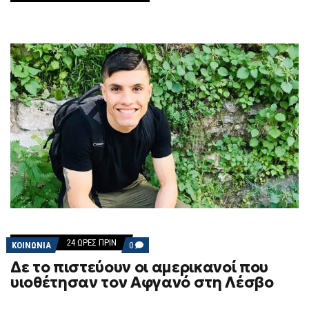
24 ΏΡΕΣ ΠΡΙΝ
COMMENTS
ΚΟΙΝΩΝΙΑ
0
ON
Δε το πιστεύουν οι αμερικανοί που
ΔΕ
ΤΟ
υιοθέτησαν τον Αφγανό στη Λέσβο
ΠΙΣΤΕΎΟΥΝ
ΟΙ
ΑΜΕΡΙΚΑΝΟΊ