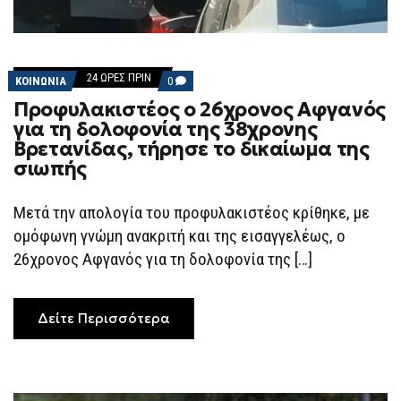
24 ΏΡΕΣ ΠΡΙΝ
COMMENTS
ΚΟΙΝΩΝΙΑ
0
ON
Προφυλακιστέος ο 26χρονος Αφγανός
ΠΡΟΦΥΛΑΚΙΣΤΈΟΣ
Ο
για τη δολοφονία της 38χρονης
26ΧΡΟΝΟΣ
Βρετανίδας, τήρησε το δικαίωμα της
ΑΦΓΑΝΌΣ
ΓΙΑ
σιωπής
ΤΗ
ΔΟΛΟΦΟΝΊΑ
ΤΗΣ
Μετά την απολογία του προφυλακιστέος κρίθηκε, με
38ΧΡΟΝΗΣ
ΒΡΕΤΑΝΊΔΑΣ,
ομόφωνη γνώμη ανακριτή και της εισαγγελέως, ο
ΤΉΡΗΣΕ
ΤΟ
26χρονος Αφγανός για τη δολοφονία της […]
ΔΙΚΑΊΩΜΑ
ΤΗΣ
ΣΙΩΠΉΣ
Δείτε Περισσότερα