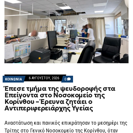
6 ΑΥΓΟΎΣΤΟΥ, 2026
COMMENTS
ΚΟΙΝΩΝΙΑ
0
ON
Έπεσε τμήμα της ψευδοροφής στα
ΈΠΕΣΕ
ΤΜΉΜΑ
Επείγοντα στο Νοσοκομείο της
ΤΗΣ
Κορίνθου – Έρευνα ζητάει ο
ΨΕΥΔΟΡΟΦΉΣ
ΣΤΑ
Αντιπεριφερειάρχης Υγείας
ΕΠΕΊΓΟΝΤΑ
ΣΤΟ
ΝΟΣΟΚΟΜΕΊΟ
Αναστάτωση και πανικός επικράτησαν το μεσημέρι της
ΤΗΣ
ΚΟΡΊΝΘΟΥ
Τρίτης στο Γενικό Νοσοκομείο της Κορίνθου, όταν
–