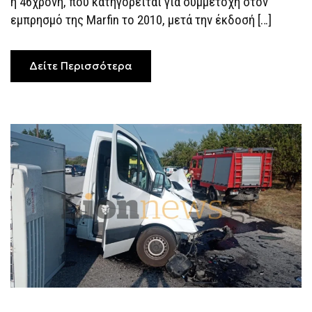
η 46χρονη, που κατηγορείται για συμμετοχή στον
ΚΑΤΗΓΟΡΕΊΤΑΙ
ΓΙΑ
εμπρησμό της Marfin το 2010, μετά την έκδοσή […]
ΣΥΜΜΕΤΟΧΉ
ΣΤΗΝ
ΕΜΠΡΗΣΤΙΚΉ
ΕΠΊΘΕΣΗ
Δείτε Περισσότερα