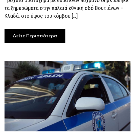
Τροχαίο δυστύχημα με θύμα έναν 48χρονο σημειώθηκε
ΠΟΥ
τα ξημερώματα στην παλαιά εθνική οδό Βουτιάνων –
ΈΠΕΣΕ
ΣΕ
Κλαδά, στο ύψος του κόμβου […]
ΓΚΡΕΜΌ
Δείτε Περισσότερα