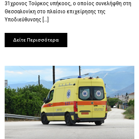
ΚΑΤΑΔΙΚΑΣΤΕΊ
31χρονος Τούρκος υπήκοος, ο οποίος συνελήφθη στη
ΣΕ
ΠΟΛΥΕΤΉ
Θεσσαλονίκη στο πλαίσιο επιχείρησης της
ΚΆΘΕΙΡΞΗ
Υποδιεύθυνσης […]
Δείτε Περισσότερα