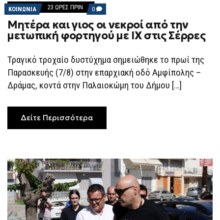
23 ΏΡΕΣ ΠΡΙΝ
COMMENTS
ΚΟΙΝΩΝΙΑ
0
ON
Μητέρα και γιος οι νεκροί από την
ΜΗΤΈΡΑ
ΚΑΙ
μετωπική φορτηγού με ΙΧ στις Σέρρες
ΓΙΟΣ
ΟΙ
ΝΕΚΡΟΊ
Τραγικό τροχαίο δυστύχημα σημειώθηκε το πρωί της
ΑΠΌ
ΤΗΝ
Παρασκευής (7/8) στην επαρχιακή οδό Αμφίπολης –
ΜΕΤΩΠΙΚΉ
ΦΟΡΤΗΓΟΎ
Δράμας, κοντά στην Παλαιοκώμη του Δήμου […]
ΜΕ
ΙΧ
ΣΤΙΣ
ΣΈΡΡΕΣ
Δείτε Περισσότερα