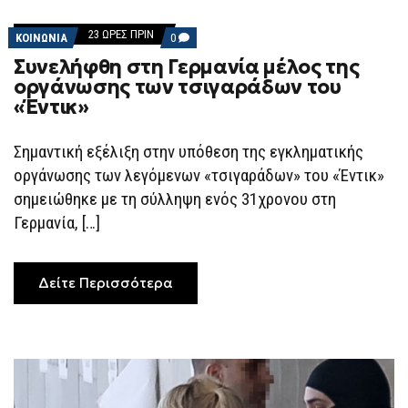
23 ΏΡΕΣ ΠΡΙΝ
COMMENTS
ΚΟΙΝΩΝΙΑ
0
ON
Συνελήφθη στη Γερμανία μέλος της
ΣΥΝΕΛΉΦΘΗ
ΣΤΗ
οργάνωσης των τσιγαράδων του
ΓΕΡΜΑΝΊΑ
«Έντικ»
ΜΈΛΟΣ
ΤΗΣ
ΟΡΓΆΝΩΣΗΣ
ΤΩΝ
Σημαντική εξέλιξη στην υπόθεση της εγκληματικής
ΤΣΙΓΑΡΆΔΩΝ
οργάνωσης των λεγόμενων «τσιγαράδων» του «Έντικ»
ΤΟΥ
«ΈΝΤΙΚ»
σημειώθηκε με τη σύλληψη ενός 31χρονου στη
Γερμανία, […]
Δείτε Περισσότερα