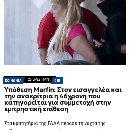
23 ΏΡΕΣ ΠΡΙΝ
COMMENTS
ΚΟΙΝΩΝΙΑ
0
ON
Υπόθεση Marfin: Στον εισαγγελέα και
ΥΠΌΘΕΣΗ
MARFIN:
την ανακρίτρια η 46χρονη που
ΣΤΟΝ
κατηγορείται για συμμετοχή στην
ΕΙΣΑΓΓΕΛΈΑ
ΚΑΙ
εμπρηστική επίθεση
ΤΗΝ
ΑΝΑΚΡΊΤΡΙΑ
Η
Στα κρατητήρια της ΓΑΔΑ πέρασε τη νύχτα της
46ΧΡΟΝΗ
ΠΟΥ