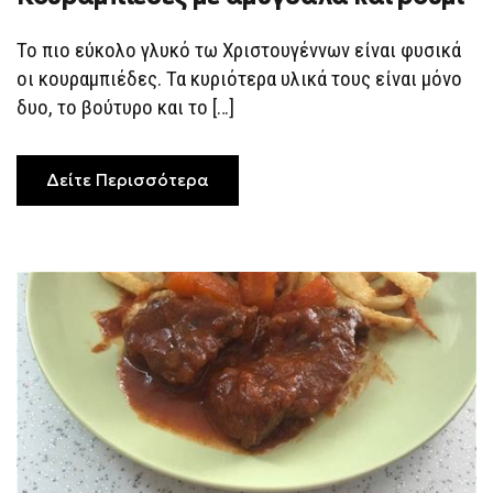
ΚΟΥΡΑΜΠΙΈΔΕΣ
ΜΕ
ΑΜΎΓΔΑΛΑ
Το πιο εύκολο γλυκό τω Χριστουγέννων είναι φυσικά
ΚΑΙ
ΡΟΎΜΙ
οι κουραμπιέδες. Τα κυριότερα υλικά τους είναι μόνο
δυο, το βούτυρο και το […]
Δείτε Περισσότερα