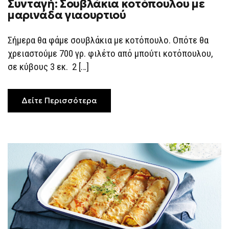
Συνταγή: Σουβλάκια κοτόπουλου με
ΣΥΝΤΑΓΉ:
ΣΟΥΒΛΆΚΙΑ
μαρινάδα γιαουρτιού
ΚΟΤΌΠΟΥΛΟΥ
ΜΕ
ΜΑΡΙΝΆΔΑ
Σήμερα θα φάμε σουβλάκια με κοτόπουλο. Οπότε θα
ΓΙΑΟΥΡΤΙΟΎ
χρειαστούμε 700 γρ. φιλέτο από μπούτι κοτόπουλου,
σε κύβους 3 εκ. 2 […]
Δείτε Περισσότερα