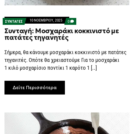
10 ΝΟΕΜΒΡΊΟΥ, 2025
COMMENTS
ΣΥΝΤΑΓΕΣ
0
ON
Συνταγή: Μοσχαράκι κοκκινιστό με
ΣΥΝΤΑΓΉ:
ΜΟΣΧΑΡΆΚΙ
πατάτες τηγανητές
ΚΟΚΚΙΝΙΣΤΌ
ΜΕ
ΠΑΤΆΤΕΣ
Σήμερα, θα κάνουμε μοσχαράκι κοκκινιστό με πατάτες
ΤΗΓΑΝΗΤΈΣ
τηγανιτές. Οπότε θα χρειαστούμε Για το μοσχαράκι
1 κιλό μοσχαρίσιο ποντίκι 1 καρότο 1 […]
Δείτε Περισσότερα