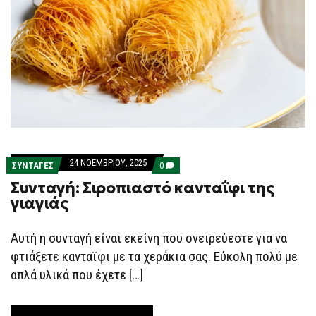
24 ΝΟΕΜΒΡΊΟΥ, 2025
COMMENTS
ΣΥΝΤΑΓΕΣ
0
ON
Συνταγή: Σιροπιαστό κανταΐφι της
ΣΥΝΤΑΓΉ:
ΣΙΡΟΠΙΑΣΤΌ
γιαγιάς
ΚΑΝΤΑΪ́ΦΙ
ΤΗΣ
ΓΙΑΓΙΆΣ
Αυτή η συνταγή είναι εκείνη που ονειρεύεστε για να
φτιάξετε κανταϊφι με τα χεράκια σας. Εύκολη πολύ με
απλά υλικά που έχετε […]