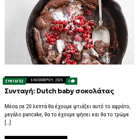
6 ΝΟΕΜΒΡΊΟΥ, 2025
COMMENTS
ΣΥΝΤΑΓΕΣ
0
ON
Συνταγή: Dutch baby σοκολάτας
ΣΥΝΤΑΓΉ:
DUTCH
BABY
ΣΟΚΟΛΆΤΑΣ
Μέσα σε 20 λεπτά θα έχουμε φτιάξει αυτό το αφράτο,
μεγάλο pancake, θα το έχουμε ψήσει και θα το τρώμε
[…]