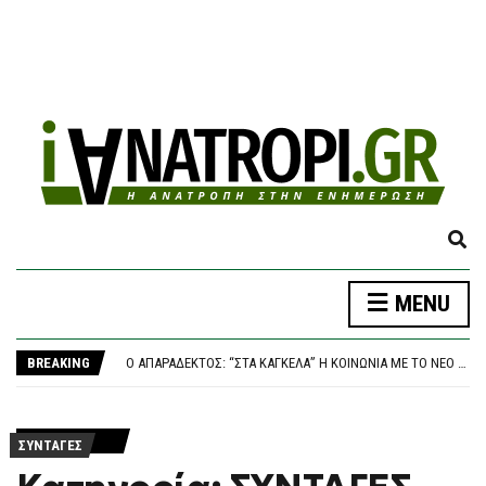
E
X
P
ΤΡΑΓΩΔΊΑ ΣΤΑ ΜΆΛΙΑ: 42ΧΡΟΝΗ ΈΧΑΣΕ ΤΗ ΖΩΉ ΤΗΣ ΜΠΡΟΣΤΆ ΣΤΑ ΑΝΉΛΙΚΑ ΠΑΙΔΙΆ ΤΗΣ
MENU
A
ΥΠΌΘΕΣΗ MARFIN: ΣΤΗΝ ΑΘΉΝΑ ΣΉΜΕΡΑ Η 46ΧΡΟΝΗ – ΠΟΙΑ ΕΊΝΑΙ ΤΑ ΔΥΝΑΤΆ ΚΑΙ ΤΑ ΑΔΎΝΑΜΑ ΣΤΟΙΧΕΊΑ ΣΤΗΝ ΠΡΑΓΜΑΤΟΓΝΩΜΟΣΎΝΗ ΤΗΣ ΔΕΕ
N
Ο ΑΠΑΡΆΔΕΚΤΟΣ: “ΣΤΑ ΚΆΓΚΕΛΑ” Η ΚΟΙΝΩΝΊΑ ΜΕ ΤΟ ΝΈΟ ΚΥΒΕΡΝΗΤΙΚΌ ΦΙΆΣΚΟ – 1 ΣΤΟΥΣ 2 ΈΛΛΗΝΕΣ ΔΕΝ ΜΠΟΡΕΊ ΝΑ ΚΆΝΕΙ ΔΙΑΚΟΠΈΣ
D
BREAKING
ΠΑΝΑΘΗΝΑΪΚΌΣ – ΤΣΣΚΑ 1948 1-1, CONFERENCE LEAGUE: ΈΠΕΣΕ ΣΕ ΒΟΥΛΓΑΡΙΚΌ “ΜΠΛΌΚΟ” ΚΑΙ ΠΆΕΙ ΓΙΑ ΤΕΛΙΚΌ ΠΡΌΚΡΙΣΗΣ ΣΤΗ ΣΌΦΙΑ
S
ΗΠΑ: ΠΟΛΎΝΕΚΡΗ ΕΠΊΘΕΣΗ ΜΕ ΠΥΡΟΒΟΛΙΣΜΟΎΣ ΣΤΗ ΒΌΡΕΙΑ ΚΑΡΟΛΊΝΑ
E
ΤΡΑΓΩΔΊΑ ΣΤΑ ΜΆΛΙΑ: 42ΧΡΟΝΗ ΈΧΑΣΕ ΤΗ ΖΩΉ ΤΗΣ ΜΠΡΟΣΤΆ ΣΤΑ ΑΝΉΛΙΚΑ ΠΑΙΔΙΆ ΤΗΣ
A
ΥΠΌΘΕΣΗ MARFIN: ΣΤΗΝ ΑΘΉΝΑ ΣΉΜΕΡΑ Η 46ΧΡΟΝΗ – ΠΟΙΑ ΕΊΝΑΙ ΤΑ ΔΥΝΑΤΆ ΚΑΙ ΤΑ ΑΔΎΝΑΜΑ ΣΤΟΙΧΕΊΑ ΣΤΗΝ ΠΡΑΓΜΑΤΟΓΝΩΜΟΣΎΝΗ ΤΗΣ ΔΕΕ
R
ΣΥΝΤΑΓΕΣ
C