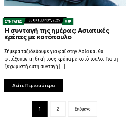
30 ΟΚΤΩΒΡΊΟΥ, 2025
COMMENTS
ΣΥΝΤΑΓΕΣ
0
ON
Η συνταγή της ημέρας: Ασιατικές
Η
ΣΥΝΤΑΓΉ
κρέπες με κοτόπουλο
ΤΗΣ
ΗΜΈΡΑΣ:
ΑΣΙΑΤΙΚΈΣ
Σήμερα ταξιδεύουμε για φαΐ στην Ασία και θα
ΚΡΈΠΕΣ
ΜΕ
φτιάξουμε τη δική τους κρέπα με κοτόπουλο. Για τη
ΚΟΤΌΠΟΥΛΟ
ξεχωριστή αυτή συνταγή […]
Δείτε Περισσότερα
Posts
1
2
Επόμενο
navigation