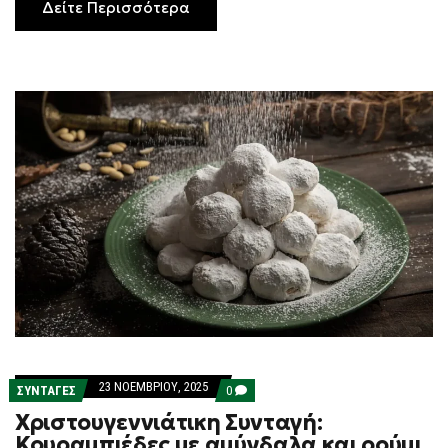
Δείτε Περισσότερα
23 ΝΟΕΜΒΡΊΟΥ, 2025
COMMENTS
ΣΥΝΤΑΓΕΣ
0
ON
Χριστουγεννιάτικη Συνταγή:
ΧΡΙΣΤΟΥΓΕΝΝΙΆΤΙΚΗ
ΣΥΝΤΑΓΉ:
Κουραμπιέδες με αμύγδαλα και ρούμι