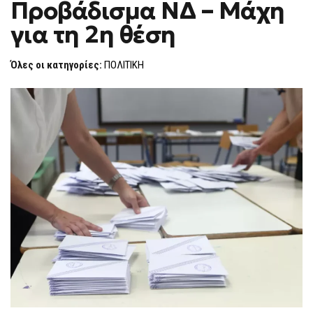
Προβάδισμα ΝΔ – Μάχη
ΠΡΟΒΆΔΙΣΜΑ
F
ΝΔ
O
–
για τη 2η θέση
R
ΜΆΧΗ
ΓΙΑ
M
ΤΗ
Όλες οι κατηγορίες:
ΠΟΛΙΤΙΚΗ
2Η
ΘΈΣΗ