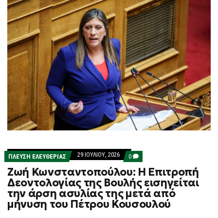
29 ΙΟΥΛΊΟΥ, 2026
COMMENTS
ΠΛΕΎΣΗ ΕΛΕΥΘΕΡΊΑΣ
0
ON
Ζωή Κωνσταντοπούλου: Η Επιτροπή
ΖΩΉ
ΚΩΝΣΤΑΝΤΟΠΟΎΛΟΥ:
Δεοντολογίας της Βουλής εισηγείται
Η
την άρση ασυλίας της μετά από
ΕΠΙΤΡΟΠΉ
ΔΕΟΝΤΟΛΟΓΊΑΣ
μήνυση του Πέτρου Κουσουλού
ΤΗΣ
ΒΟΥΛΉΣ