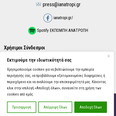
press@ianatropi.gr
ianatropi.gr/
Spotify ΕΚΠΟΜΠΗ ΑΝΑΤΡΟΠΗ
Χρήσιμοι Σύνδεσμοι
Εκτιμούμε την ιδιωτικότητά σας
ΌΡΟΙ ΧΡΉΣΗΣ
Χρησιμοποιούμε cookies για να βελτιώσουμε την εμπειρία
ΠΟΛΙΤΙΚΉ ΑΠΟΡΡΉΤΟΥ
περιήγησής σας, να προβάλλουμε εξατομικευμένες διαφημίσεις ή
περιεχόμενο και να αναλύουμε την επισκεψιμότητά μας. Κάνοντας
κλικ στην επιλογή «Αποδοχή όλων», συναινείτε στη χρήση των
cookies από εμάς.
iAnatropi ©
Προσαρμογή
Απόρριψη Όλων
Αποδοχή Όλων
Η Ανατροπή στην Ενημέρωση, την Πολιτική, την Καθημερινότητα