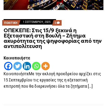
1 ΣΕΠΤΕΜΒΡΊΟΥ, 2025
COMMENTS
ΠΟΛΙΤΙΚΗ
0
ON
ΟΠΕΚΕΠΕ: Στις 15/9 ξεκινά η
ΟΠΕΚΕΠΕ:
ΣΤΙΣ
Εξεταστική στη Βουλή – Ζήτημα
15/9
ακυρότητας της ψηφοφορίας από την
ΞΕΚΙΝΆ
Η
αντιπολίτευση
ΕΞΕΤΑΣΤΙΚΉ
ΣΤΗ
ΒΟΥΛΉ
Κοινοποιήστε
–
ΖΉΤΗΜΑ
ΑΚΥΡΌΤΗΤΑΣ
ΤΗΣ
ΚοινοποιήστεΜε την εκλογή προεδρείου αρχίζει στις
ΨΗΦΟΦΟΡΊΑΣ
ΑΠΌ
15 Σεπτεμβρίου τις εργασίες της η εξεταστική
ΤΗΝ
ΑΝΤΙΠΟΛΊΤΕΥΣΗ
επιτροπή που θα διερευνήσει όλα τα ζητήματα […]