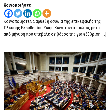
ΕΙΣΗΓΕΊΤΑΙ
Κοινοποιήστε
ΤΗΝ
ΆΡΣΗ
ΑΣΥΛΊΑΣ
ΤΗΣ
ΚοινοποιήστεΝα αρθεί η ασυλία της επικεφαλής της
ΜΕΤΆ
ΑΠΌ
Πλεύσης Ελευθερίας Ζωής Κωνσταντοπούλου, μετά
ΜΉΝΥΣΗ
ΤΟΥ
από μήνυση που υπέβαλε σε βάρος της για εξύβριση […]
ΠΈΤΡΟΥ
ΚΟΥΣΟΥΛΟΎ