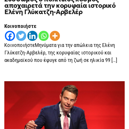
Ο
αποχαιρετά την κορυφαία ιστορικό
ΠΟΛΙΤΙΚΌΣ
Ελένη Γλύκατζη-Αρβελέρ
ΚΌΣΜΟΣ
ΑΠΟΧΑΙΡΕΤΆ
ΤΗΝ
ΚΟΡΥΦΑΊΑ
Κοινοποιήστε
ΙΣΤΟΡΙΚΌ
ΕΛΈΝΗ
ΓΛΎΚΑΤΖΗ-
ΑΡΒΕΛΈΡ
ΚοινοποιήστεΜηνύματα για την απώλεια της Ελένη
Γλύκατζη-Αρβελέρ, της κορυφαίας ιστορικού και
ακαδημαϊκού που έφυγε από τη ζωή σε ηλικία 99 […]