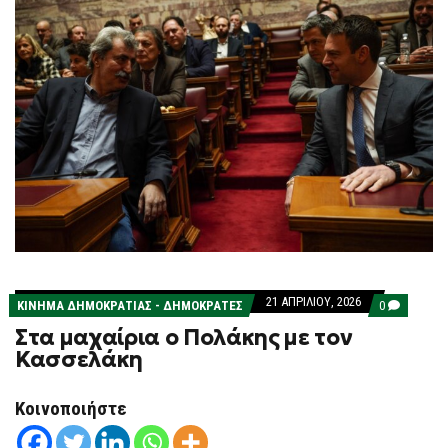
21 ΑΠΡΙΛΊΟΥ, 2026
COMMENT
ΚΊΝΗΜΑ ΔΗΜΟΚΡΑΤΊΑΣ - ΔΗΜΟΚΡΆΤΕΣ
0
ON
Στα μαχαίρια ο Πολάκης με τον
ΣΤΑ
ΜΑΧΑΊΡΙΑ
Κασσελάκη
Ο
ΠΟΛΆΚΗΣ
ΜΕ
Κοινοποιήστε
ΤΟΝ
ΚΑΣΣΕΛΆΚ