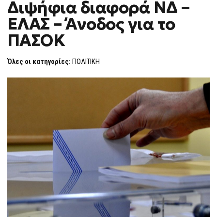
Διψήφια διαφορά ΝΔ –
ΔΙΨΉΦΙΑ
F
ΔΙΑΦΟΡΆ
O
ΝΔ
ΕΛΑΣ – Άνοδος για το
R
–
ΕΛΑΣ
M
ΠΑΣΟΚ
–
ΆΝΟΔΟΣ
ΓΙΑ
ΤΟ
Όλες οι κατηγορίες:
ΠΟΛΙΤΙΚΗ
ΠΑΣΟΚ