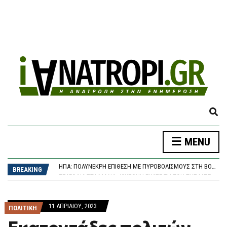
E
X
P
Ο ΝΑΎΑΡΧΟΣ ΑΠΟΣΤΟΛΆΚΗΣΣ ΑΛΛΆΖΕΙ ΦΡΕΓΆΤΑ ΚΑΙ ΣΗΚΏΝΕΙ ΆΓΚΥΡΑ ΓΙΑ ΤΟ ΠΑΣΟΚ – ΠΟΎ ΘΑ ΕΊΝΑΙ ΥΠΟΨΉΦΙΟΣ
MENU
A
ΠΑΝΑΘΗΝΑΪΚΌΣ – ΤΣΣΚΑ 1948 1-1, CONFERENCE LEAGUE: ΈΠΕΣΕ ΣΕ ΒΟΥΛΓΑΡΙΚΌ “ΜΠΛΌΚΟ” ΚΑΙ ΠΆΕΙ ΓΙΑ ΤΕΛΙΚΌ ΠΡΌΚΡΙΣΗΣ ΣΤΗ ΣΌΦΙΑ
N
ΗΠΑ: ΠΟΛΎΝΕΚΡΗ ΕΠΊΘΕΣΗ ΜΕ ΠΥΡΟΒΟΛΙΣΜΟΎΣ ΣΤΗ ΒΌΡΕΙΑ ΚΑΡΟΛΊΝΑ
D
BREAKING
ΤΡΑΓΩΔΊΑ ΣΤΑ ΜΆΛΙΑ: 42ΧΡΟΝΗ ΈΧΑΣΕ ΤΗ ΖΩΉ ΤΗΣ ΜΠΡΟΣΤΆ ΣΤΑ ΑΝΉΛΙΚΑ ΠΑΙΔΙΆ ΤΗΣ
S
ΒΌΛΟΣ: 26ΧΡΟΝΟΣ ΑΠΕΊΛΗΣΕ ΤΗ ΜΗΤΈΡΑ ΤΟΥ ΌΤΙ “ΘΑ ΤΗ ΣΦΆΞΕΙ” ΚΑΙ ΣΥΝΕΠΛΆΚΗ ΜΕ ΤΟΝ ΑΔΕΛΦΌ ΤΟΥ – ΣΤΗ ΦΥΛΑΚΉ ΜΕΤΆ ΤΗΝ ΚΑΤΑΔΊΚΗ
E
Ο ΝΑΎΑΡΧΟΣ ΑΠΟΣΤΟΛΆΚΗΣΣ ΑΛΛΆΖΕΙ ΦΡΕΓΆΤΑ ΚΑΙ ΣΗΚΏΝΕΙ ΆΓΚΥΡΑ ΓΙΑ ΤΟ ΠΑΣΟΚ – ΠΟΎ ΘΑ ΕΊΝΑΙ ΥΠΟΨΉΦΙΟΣ
A
ΠΑΝΑΘΗΝΑΪΚΌΣ – ΤΣΣΚΑ 1948 1-1, CONFERENCE LEAGUE: ΈΠΕΣΕ ΣΕ ΒΟΥΛΓΑΡΙΚΌ “ΜΠΛΌΚΟ” ΚΑΙ ΠΆΕΙ ΓΙΑ ΤΕΛΙΚΌ ΠΡΌΚΡΙΣΗΣ ΣΤΗ ΣΌΦΙΑ
11 ΑΠΡΙΛΊΟΥ, 2023
R
ΠΟΛΙΤΙΚΗ
C