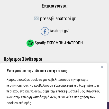
Επικοινωνία:
press@ianatropi.gr
ianatropi.gr/
Spotify ΕΚΠΟΜΠΗ ΑΝΑΤΡΟΠΗ
Χρήσιμοι Σύνδεσμοι
Εκτιμούμε την ιδιωτικότητά σας
ΌΡΟΙ ΧΡΉΣΗΣ
Χρησιμοποιούμε cookies για να βελτιώσουμε την εμπειρία
ΠΟΛΙΤΙΚΉ ΑΠΟΡΡΉΤΟΥ
περιήγησής σας, να προβάλλουμε εξατομικευμένες διαφημίσεις ή
περιεχόμενο και να αναλύουμε την επισκεψιμότητά μας. Κάνοντας
κλικ στην επιλογή «Αποδοχή όλων», συναινείτε στη χρήση των
cookies από εμάς.