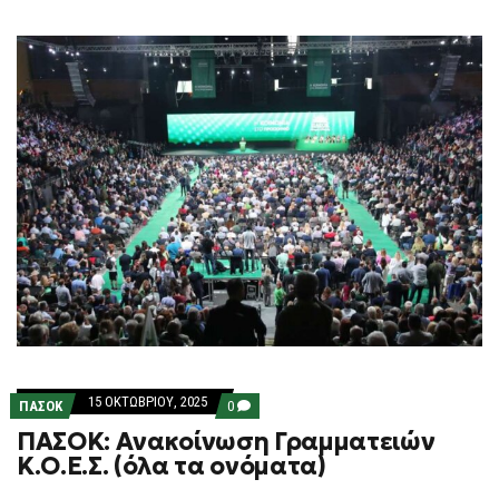
15 ΟΚΤΩΒΡΊΟΥ, 2025
COMMENTS
ΠΑΣΟΚ
0
ON
ΠΑΣΟΚ: Ανακοίνωση Γραμματειών
ΠΑΣΟΚ:
ΑΝΑΚΟΊΝΩΣΗ
Κ.Ο.Ε.Σ. (όλα τα ονόματα)
ΓΡΑΜΜΑΤΕΙΏΝ
Κ.Ο.Ε.Σ.