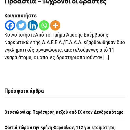
Προάστια – 14χρονοι οι δράστες
ΣΧΟΛΕΊΑ
ΚΑΙ
ΠΑΙΔΙΚΈΣ
ΧΑΡΈΣ
Κοινοποιήστε
ΣΤΑ
ΒΌΡΕΙΑ
ΠΡΟΆΣΤΙΑ
–
ΚοινοποιήστεΑπό το Τμήμα Άμεσης Επέμβασης
14ΧΡΟΝΟΙ
ΟΙ
Ναρκωτικών της Δ.Δ.Ε.Ε.Α./Γ.Α.Δ.Α. εξαρθρώθηκαν δύο
ΔΡΆΣΤΕΣ
εγκληματικές οργανώσεις, αποτελούμενες από 11
νεαρά άτομα, οι οποίες δραστηριοποιούνταν […]
Πρόσφατα άρθρα
Θεσσαλονίκη: Παράσυρση πεζού από ΙΧ στον Δενδροπόταμο
Φωτιά τώρα στην Κρήνη Φαρσάλων, 112 για ετοιμότητα,