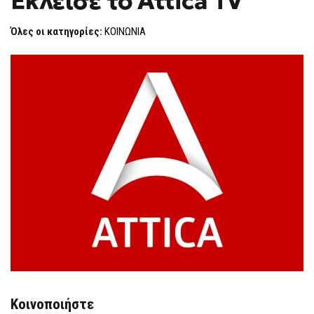
Έκλεισε το Attica TV
H
F
Όλες οι κατηγορίες:
ΚΟΙΝΩΝΙΑ
O
R
M
Κοινοποιήστε