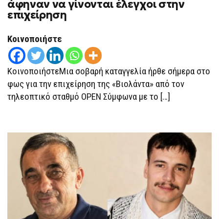
άφηναν να γίνονται έλεγχοι στην
ΤΗΣ
επιχείρηση
ΒΙΟΛΆΝΤΑ
ΔΕΝ
ΆΦΗΝΑΝ
ΝΑ
Κοινοποιήστε
ΓΊΝΟΝΤΑΙ
ΈΛΕΓΧΟΙ
ΣΤΗΝ
ΕΠΙΧΕΊΡΗΣΗ
ΚοινοποιήστεΜια σοβαρή καταγγελία ήρθε σήμερα στο
φως για την επιχείρηση της «Βιολάντα» από τον
τηλεοπτικό σταθμό OPEN Σύμφωνα με το […]