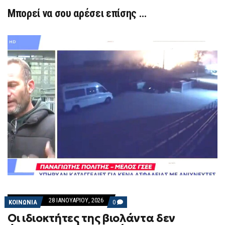
Μπορεί να σου αρέσει επίσης …
28 ΙΑΝΟΥΑΡΊΟΥ, 2026
COMMENTS
ΚΟΙΝΩΝΙΑ
0
ON
Οι ιδιοκτήτες της βιολάντα δεν
ΟΙ
ΙΔΙΟΚΤΉΤΕΣ