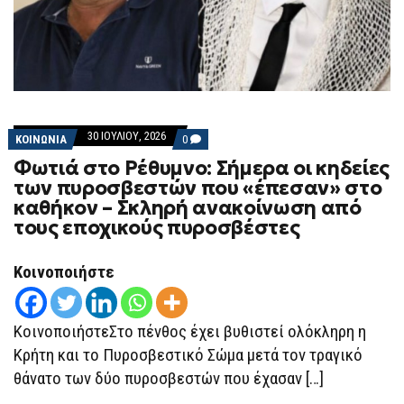
30 ΙΟΥΛΊΟΥ, 2026
COMMENTS
ΚΟΙΝΩΝΙΑ
0
ON
Φωτιά στο Ρέθυμνο: Σήμερα οι κηδείες
ΦΩΤΙΆ
ΣΤΟ
των πυροσβεστών που «έπεσαν» στο
ΡΈΘΥΜΝΟ:
καθήκον – Σκληρή ανακοίνωση από
ΣΉΜΕΡΑ
ΟΙ
τους εποχικούς πυροσβέστες
ΚΗΔΕΊΕΣ
ΤΩΝ
ΠΥΡΟΣΒΕΣΤΏΝ
Κοινοποιήστε
ΠΟΥ
«ΈΠΕΣΑΝ»
ΣΤΟ
ΚΑΘΉΚΟΝ
ΚοινοποιήστεΣτο πένθος έχει βυθιστεί ολόκληρη η
–
ΣΚΛΗΡΉ
Κρήτη και το Πυροσβεστικό Σώμα μετά τον τραγικό
ΑΝΑΚΟΊΝΩΣΗ
ΑΠΌ
θάνατο των δύο πυροσβεστών που έχασαν […]
ΤΟΥΣ
ΕΠΟΧΙΚΟΎΣ