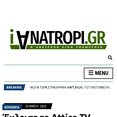
E
X
P
MENU
A
ΦΩΤΙΆ ΤΏΡΑ ΣΤΗΝ AΓΊΑ ΜΑΡΊΝΑ ΗΛΕΊΑΣ, ΣΗΚΏΘΗΚΑΝ ΤΡΊΑ ΑΕΡΟΣΚΆΦΗ
N
ΘΕΣΣΑΛΟΝΊΚΗ: ΠΑΡΆΣΥΡΣΗ ΠΕΖΟΎ ΑΠΌ ΙΧ ΣΤΟΝ ΔΕΝΔΡΟΠΌΤΑΜΟ
D
BREAKING
ΦΩΤΙΆ ΤΏΡΑ ΣΤΗΝ ΚΡΉΝΗ ΦΑΡΣΆΛΩΝ, 112 ΓΙΑ ΕΤΟΙΜΌΤΗΤΑ, ΕΠΙΧΕΙΡΟΎΝ ΤΡΊΑ ΑΕΡΟΣΚΆΦΗ
S
ΠΑΣΟΚ: ΠΟΙΟΙ ΘΑ ΕΠΩΜΙΣΤΟΎΝ ΤΟ ΚΌΣΤΟΣ ΤΩΝ 40 ΕΚΑΤΟΜΜΥΡΊΩΝ ΓΙΑ ΤΑ ΣΠΙΤΆΚΙΑ ΑΝΑΚΎΚΛΩΣΗΣ; ΟΙ ΔΉΜΟΙ ΚΑΙ ΟΙ ΠΟΛΊΤΕΣ;
E
ΕΠΊΣΗΜΑ ΥΠΟΨΉΦΙΟΣ ΔΉΜΑΡΧΟΣ ΣΙΚΆΓΟΥ Ο ΟΜΟΓΕΝΉΣ ΠΟΛΙΤΙΚΌΣ ΑΛΈΞΗΣ ΓΙΑΝΝΟΎΛΙΑΣ
A
ΦΩΤΙΆ ΤΏΡΑ ΣΤΗΝ AΓΊΑ ΜΑΡΊΝΑ ΗΛΕΊΑΣ, ΣΗΚΏΘΗΚΑΝ ΤΡΊΑ ΑΕΡΟΣΚΆΦΗ
26 ΜΑΪ́ΟΥ, 2025
R
ΚΟΙΝΩΝΙΑ
ΘΕΣΣΑΛΟΝΊΚΗ: ΠΑΡΆΣΥΡΣΗ ΠΕΖΟΎ ΑΠΌ ΙΧ ΣΤΟΝ ΔΕΝΔΡΟΠΌΤΑΜΟ
C