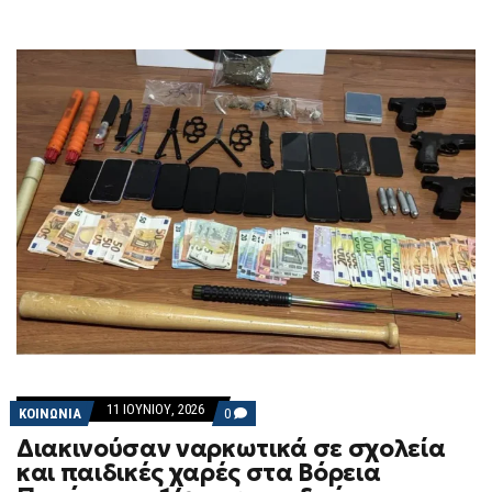
ΠΥΡΟΣΒΈΣΤΕΣ
11 ΙΟΥΝΊΟΥ, 2026
COMMENTS
ΚΟΙΝΩΝΙΑ
0
ON
Διακινούσαν ναρκωτικά σε σχολεία
ΔΙΑΚΙΝΟΎΣΑΝ
ΝΑΡΚΩΤΙΚΆ
και παιδικές χαρές στα Βόρεια
ΣΕ