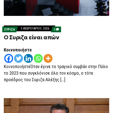
5 ΦΕΒΡΟΥΑΡΊΟΥ, 2026
COMMENTS
ΣΥΡΙΖΑ
0
ON
Ο Συριζα είναι απών
Ο
ΣΥΡΙΖΑ
ΕΊΝΑΙ
ΑΠΏΝ
Κοινοποιήστε
ΚοινοποιήστεΌταν έγινε το τραγικό συμβάν στην Πύλο
το 2023 που συγκλόνισε όλο τον κόσμο, ο τότε
προέδρος του Συριζα Αλέξης […]