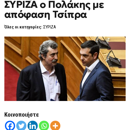
ΣΥΡΙΖΑ ο Πολάκης με
ΣΥΡΙΖΑ
F
Ο
O
ΠΟΛΆΚΗΣ
απόφαση Τσίπρα
R
ΜΕ
ΑΠΌΦΑΣΗ
M
ΤΣΊΠΡΑ
Όλες οι κατηγορίες:
ΣΥΡΙΖΑ
Κοινοποιήστε