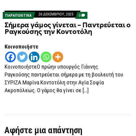
26 ΔΕΚΕΜΒΡΊΟΥ, 2025
COMMENTS
ΠΑΡΑΠΟΛΙΤΙΚΑ
0
ON
Σήμερα γάμος γίνεται – Παντρεύεται ο
ΣΉΜΕΡΑ
ΓΆΜΟΣ
Ραγκούσης την Κοντοτόλη
ΓΊΝΕΤΑΙ
–
ΠΑΝΤΡΕΎΕΤΑΙ
Κοινοποιήστε
Ο
ΡΑΓΚΟΎΣΗΣ
ΤΗΝ
ΚΟΝΤΟΤΌΛΗ
ΚοινοποιήστεO πρώην υπουργός Γιάννης
Ραγκούσης παντρεύεται σήμερα με τη βουλευτή του
ΣΥΡΙΖΑ Μαρίνα Κοντοτόλη στην Αγία Σοφία
Ακροπόλεως. Ο γάμος θα γίνει σε […]
Αφήστε μια απάντηση