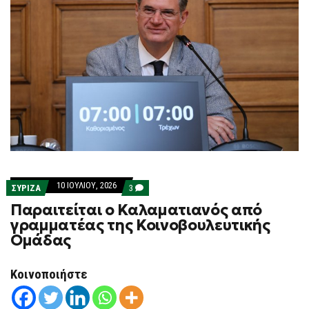
10 ΙΟΥΛΊΟΥ, 2026
COMMENTS
ΣΥΡΙΖΑ
3
ON
Παραιτείται ο Καλαματιανός από
ΠΑΡΑΙΤΕΊΤΑΙ
Ο
γραμματέας της Κοινοβουλευτικής
ΚΑΛΑΜΑΤΙΑΝΌΣ
Ομάδας
ΑΠΌ
ΓΡΑΜΜΑΤΈΑΣ
ΤΗΣ
ΚΟΙΝΟΒΟΥΛΕΥΤΙΚΉΣ
Κοινοποιήστε
ΟΜΆΔΑΣ