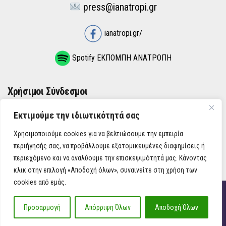
press@ianatropi.gr
ianatropi.gr/
Spotify ΕΚΠΟΜΠΗ ΑΝΑΤΡΟΠΗ
Χρήσιμοι Σύνδεσμοι
Εκτιμούμε την ιδιωτικότητά σας
ΌΡΟΙ ΧΡΉΣΗΣ
Χρησιμοποιούμε cookies για να βελτιώσουμε την εμπειρία
ΠΟΛΙΤΙΚΉ ΑΠΟΡΡΉΤΟΥ
περιήγησής σας, να προβάλλουμε εξατομικευμένες διαφημίσεις ή
περιεχόμενο και να αναλύουμε την επισκεψιμότητά μας. Κάνοντας
κλικ στην επιλογή «Αποδοχή όλων», συναινείτε στη χρήση των
cookies από εμάς.
iAnatropi ©
Προσαρμογή
Απόρριψη Όλων
Αποδοχή Όλων
Η Ανατροπή στην Ενημέρωση, την Πολιτική, την Καθημερινότητα