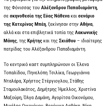
της Φόνισσας του
Αλέξανδρου Παπαδιαμάντη
,
σε
σκηνοθεσία της Εύας Νάθενα
και
σενάριο
της Κατερίνας Μπέη
, ξεκίνησαν στην
Αθήνα
,
αλλά και στα επιβλητικά τοπία της
Λακωνικής
Μάνης
, της
Κρήτης
και της
Σκιάθου
– ιδιαίτερης
πατρίδας του Αλέξανδρου Παπαδιαμάντη.
Το κεντρικό καστ συμπληρώνουν οι Έλενα
Τοπαλίδου, Πηνελόπη Τσιλίκα, Γεωργιάννα
Νταλάρα, Χρήστος Στέργιογλου, Στάθης
Σταμουλακάτος, Δημήτρης Ήμελλος, Χριστίνα
Μαξούρη, Όλγα Δαμάνη, Αγορίτσα Οικονόμου,
Μιχάλης Οικονόμου, Βερόνικα Δαβάκη, Νίκη