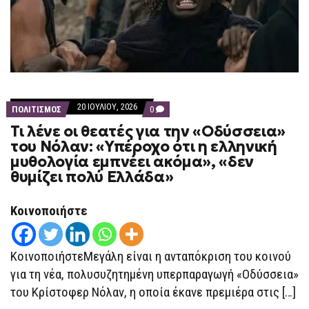
20 ΙΟΥΛΊΟΥ, 2026
COMMENTS
ΠΟΛΙΤΙΣΜΟΣ
0
ON
Τι λένε οι θεατές για την «Οδύσσεια»
ΤΙ
ΛΈΝΕ
του Νόλαν: «Υπέροχο ότι η ελληνική
ΟΙ
μυθολογία εμπνέει ακόμα», «δεν
ΘΕΑΤΈΣ
ΓΙΑ
θυμίζει πολύ Ελλάδα»
ΤΗΝ
«ΟΔΎΣΣΕΙΑ»
ΤΟΥ
Κοινοποιήστε
ΝΌΛΑΝ:
«ΥΠΈΡΟΧΟ
ΌΤΙ
Η
ΚοινοποιήστεΜεγάλη είναι η ανταπόκριση του κοινού
ΕΛΛΗΝΙΚΉ
ΜΥΘΟΛΟΓΊΑ
για τη νέα, πολυσυζητημένη υπερπαραγωγή «Οδύσσεια»
ΕΜΠΝΈΕΙ
ΑΚΌΜΑ»,
του Κρίστοφερ Νόλαν, η οποία έκανε πρεμιέρα στις […]
«ΔΕΝ
ΘΥΜΊΖΕΙ