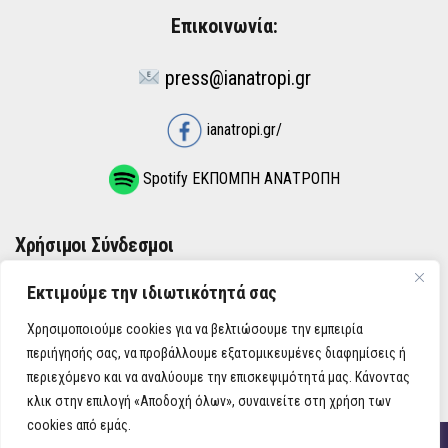
Επικοινωνία:
press@ianatropi.gr
ianatropi.gr/
Spotify ΕΚΠΟΜΠΗ ΑΝΑΤΡΟΠΗ
Χρήσιμοι Σύνδεσμοι
Εκτιμούμε την ιδιωτικότητά σας
ΌΡΟΙ ΧΡΉΣΗΣ
Χρησιμοποιούμε cookies για να βελτιώσουμε την εμπειρία
ΠΟΛΙΤΙΚΉ ΑΠΟΡΡΉΤΟΥ
περιήγησής σας, να προβάλλουμε εξατομικευμένες διαφημίσεις ή
περιεχόμενο και να αναλύουμε την επισκεψιμότητά μας. Κάνοντας
κλικ στην επιλογή «Αποδοχή όλων», συναινείτε στη χρήση των
cookies από εμάς.