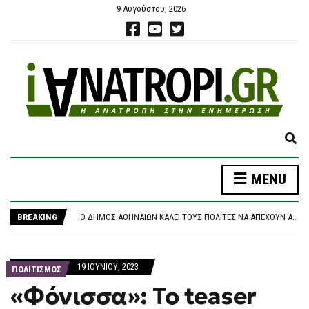
9 Αυγούστου, 2026
E
X
P
ΝΈΑ ΑΠΟΧΏΡΗΣΗ ΑΠΌ ΤΟ ΚΌΜΜΑ ΚΑΡΥΣΤΙΑΝΟΎ: «ΚΛΕΙΣΤΉ ΚΆΣΤΑ, ΑΥΘΑΙΡΕΣΊΑ ΚΑΙ ΦΊΜΩΣΗ» ΚΑΤΑΓΓΈΛΛΕΙ Ο ΜΠΡΟΥΤΖΆΚΗΣ
MENU
A
ΤΡΑΓΩΔΊΑ ΣΤΗΝ ΠΆΡΟ: 4ΧΡΟΝΟ ΠΑΙΔΊ ΈΧΑΣΕ ΤΗ ΖΩΉ ΤΟΥ ΣΕ ΠΙΣΊΝΑ BEACH BAR
N
Ο ΔΉΜΟΣ ΑΘΗΝΑΊΩΝ ΚΑΛΕΊ ΤΟΥΣ ΠΟΛΊΤΕΣ ΝΑ ΑΠΈΧΟΥΝ ΑΠΌ ΕΡΓΑΣΊΕΣ ΣΕ ΕΞΩΤΕΡΙΚΟΎΣ ΧΏΡΟΥΣ ΠΟΥ ΜΠΟΡΕΊ ΝΑ ΠΡΟΚΑΛΈΣΟΥΝ ΠΥΡΚΑΓΙΆ
D
BREAKING
ΘΡΉΝΟΣ ΓΙΑ ΤΟΝ ΜΈΣΙ: ΠΈΘΑΝΕ ΣΤΑ 68 ΤΟΥ ΧΡΌΝΙΑ Ο ΠΑΤΈΡΑΣ ΤΟΥ, ΧΌΡΧΕ – ΥΠΉΡΞΕ Ο ΜΈΝΤΟΡΑΣ ΚΑΙ ΑΤΖΈΝΤΗΣ ΤΟΥ ΜΈΧΡΙ ΤΗΝ ΤΕΛΕΥΤΑΊΑ ΣΤΙΓΜΉ
S
ΠΆΝΩ ΑΠΌ 2,27 ΕΥΡΏ Η ΒΕΝΖΊΝΗ ΣΤΑ ΝΗΣΙΆ
E
ΝΈΑ ΑΠΟΧΏΡΗΣΗ ΑΠΌ ΤΟ ΚΌΜΜΑ ΚΑΡΥΣΤΙΑΝΟΎ: «ΚΛΕΙΣΤΉ ΚΆΣΤΑ, ΑΥΘΑΙΡΕΣΊΑ ΚΑΙ ΦΊΜΩΣΗ» ΚΑΤΑΓΓΈΛΛΕΙ Ο ΜΠΡΟΥΤΖΆΚΗΣ
A
ΤΡΑΓΩΔΊΑ ΣΤΗΝ ΠΆΡΟ: 4ΧΡΟΝΟ ΠΑΙΔΊ ΈΧΑΣΕ ΤΗ ΖΩΉ ΤΟΥ ΣΕ ΠΙΣΊΝΑ BEACH BAR
19 ΙΟΥΝΊΟΥ, 2023
R
ΠΟΛΙΤΙΣΜΟΣ
C
«Φόνισσα»: Το teaser
H