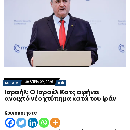
30 ΑΠΡΙΛΊΟΥ, 2026
COMMENTS
ΚΟΣΜΟΣ
0
ON
Ισραήλ: Ο Ισραέλ Κατς αφήνει
ΙΣΡΑΉΛ:
Ο
ανοιχτό νέο χτύπημα κατά του Ιράν
ΙΣΡΑΈΛ
ΚΑΤΣ
ΑΦΉΝΕΙ
Κοινοποιήστε
ΑΝΟΙΧΤΌ
ΝΈΟ
ΧΤΎΠΗΜΑ
ΚΑΤΆ