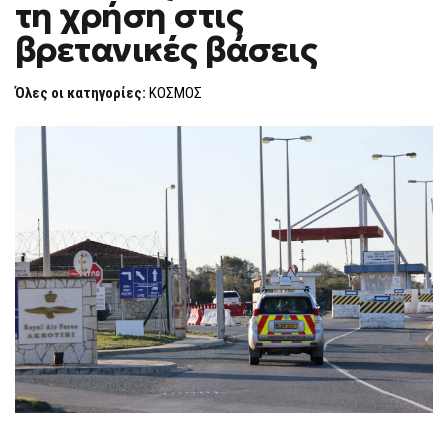
τη χρήση στις
ΑΝΗΣΥΧΕΊ
F
ΓΙΑ
O
ΤΗ
βρετανικές βάσεις
R
ΧΡΉΣΗ
ΣΤΙΣ
M
ΒΡΕΤΑΝΙΚΈΣ
Όλες οι κατηγορίες:
ΚΟΣΜΟΣ
ΒΆΣΕΙΣ