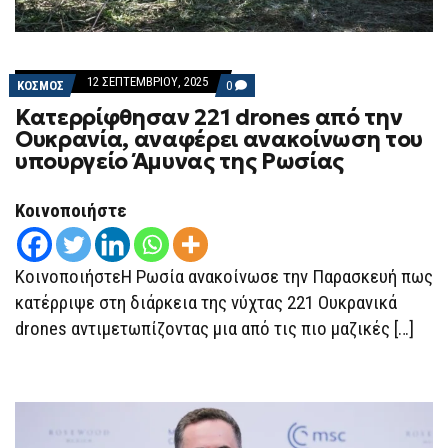
12 ΣΕΠΤΕΜΒΡΊΟΥ, 2025
COMMENTS
ΚΟΣΜΟΣ
0
ON
Κατερρίφθησαν 221 drones από την
ΚΑΤΕΡΡΊΦΘΗΣΑΝ
221
Ουκρανία, αναφέρει ανακοίνωση του
DRONES
υπουργείο Άμυνας της Ρωσίας
ΑΠΌ
ΤΗΝ
ΟΥΚΡΑΝΊΑ,
ΑΝΑΦΈΡΕΙ
Κοινοποιήστε
ΑΝΑΚΟΊΝΩΣΗ
ΤΟΥ
ΥΠΟΥΡΓΕΊΟ
ΆΜΥΝΑΣ
ΚοινοποιήστεΗ Ρωσία ανακοίνωσε την Παρασκευή πως
ΤΗΣ
ΡΩΣΊΑΣ
κατέρριψε στη διάρκεια της νύχτας 221 Ουκρανικά
drones αντιμετωπίζοντας μια από τις πιο μαζικές […]