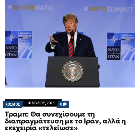
10 ΙΟΥΛΊΟΥ, 2026
COMMENTS
ΚΟΣΜΟΣ
0
ON
Τραμπ: Θα συνεχίσουμε τη
ΤΡΑΜΠ:
ΘΑ
διαπραγμάτευση με το Ιράν, αλλά η
ΣΥΝΕΧΊΣΟΥΜΕ
εκεχειρία «τελείωσε»
ΤΗ
ΔΙΑΠΡΑΓΜΆΤΕΥΣΗ
ΜΕ