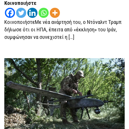
ΤΟ
Κοινοποιήστε
ΙΡΆΝ,
ΑΛΛΆ
Η
ΕΚΕΧΕΙΡΊΑ
ΚοινοποιήστεΜε νέα ανάρτησή του, ο Ντόναλντ Τραμπ
«ΤΕΛΕΊΩΣΕ»
δήλωσε ότι οι ΗΠΑ, έπειτα από «έκκληση» του Ιράν,
συμφώνησαν να συνεχιστεί η […]