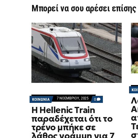
Μπορεί να σου αρέσει επίσης
ΚΟ
Λ
7 ΝΟΕΜΒΡΊΟΥ, 2025
COMMENTS
ΚΟΙΝΩΝΙΑ
0
ON
Α
H Hellenic Train
H
HELLENIC
α
παραδέχεται ότι το
TRAIN
ΠΑΡΑΔΈΧΕΤΑΙ
Τ
τρένο μπήκε σε
ΌΤΙ
ΤΟ
σ
λάθος γράμμη για 7
ΤΡΈΝΟ