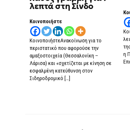
ΜΠΉΚΕ
λεπτά στη Σίνδο
ΣΕ
ΛΆΘΟΣ
Κο
ΓΡΆΜΜΗ
ΓΙΑ
Κοινοποιήστε
7
ΛΕΠΤΆ
Κο
ΣΤΗ
ΣΊΝΔΟ
λε
ΚοινοποιήστεΑνακοίνωση για το
τη
περιστατικό που αφορούσε την
η 
αμαξοστοιχεία (Θεσσαλονίκη –
Επ
Λάρισα) και «σχετίζεται με κίνηση σε
εσφαλμένη κατεύθυνση στον
Σιδηροδρομικό […]