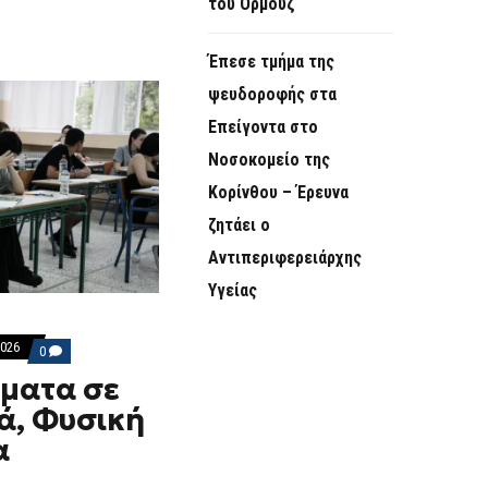
του Ορμούζ
Έπεσε τμήμα της
ψευδοροφής στα
Επείγοντα στο
Νοσοκομείο της
Κορίνθου – Έρευνα
ζητάει ο
Αντιπεριφερειάρχης
Υγείας
2026
COMMENTS
0
ON
έματα σε
ΔΕΊΤΕ
ΤΑ
ά, Φυσική
ΘΈΜΑΤΑ
ΣΕ
α
ΟΙΚΟΝΟΜΙΚΆ,
ΦΥΣΙΚΉ
ΚΑΙ