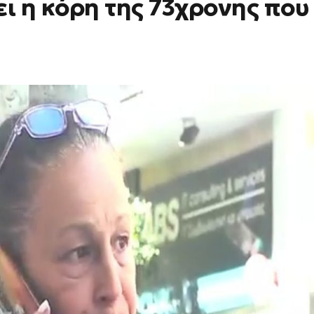
ι η κόρη της 73χρονης που