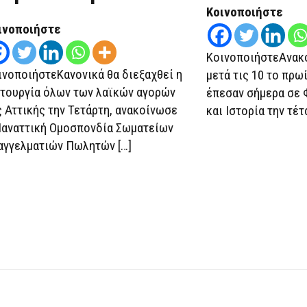
ΣΤΗΝ
Κοινοποιήστε
ΑΤΤΙΚΉ
ινοποιήστε
ΚοινοποιήστεΑνακ
ινοποιήστεΚανονικά θα διεξαχθεί η
μετά τις 10 το πρω
ιτουργία όλων των λαϊκών αγορών
έπεσαν σήμερα σε 
ς Αττικής την Τετάρτη, ανακοίνωσε
και Ιστορία την τέτ
Παναττική Ομοσπονδία Σωματείων
αγγελματιών Πωλητών […]