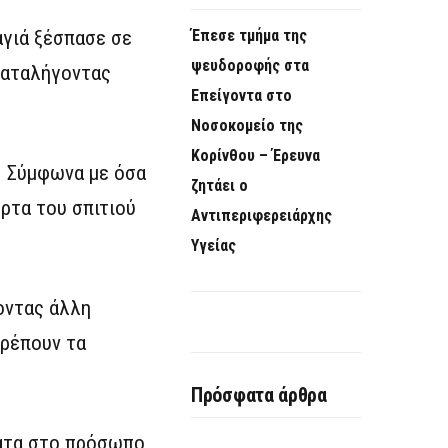
αγιά ξέσπασε σε
Έπεσε τμήμα της
ψευδοροφής στα
 καταλήγοντας
Επείγοντα στο
Νοσοκομείο της
Κορίνθου – Έρευνα
. Σύμφωνα με όσα
ζητάει ο
όρτα του σπιτιού
Αντιπεριφερειάρχης
Υγείας
οντας άλλη
τρέπουν τα
Πρόσφατα άρθρα
ματα στο πρόσωπο