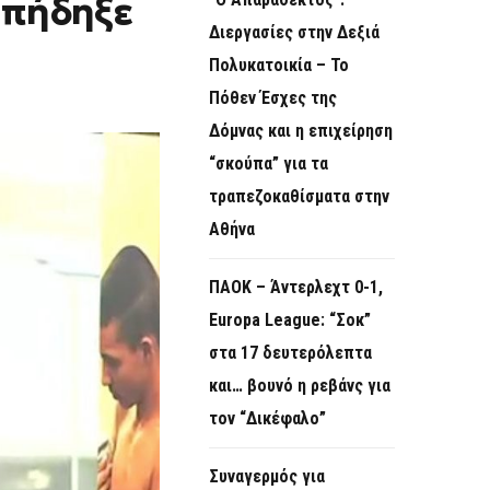
 πήδηξε
O
Διεργασίες στην Δεξιά
R
Πολυκατοικία – Το
M
Πόθεν Έσχες της
Δόμνας και η επιχείρηση
“σκούπα” για τα
τραπεζοκαθίσματα στην
Αθήνα
ΠΑΟΚ – Άντερλεχτ 0-1,
Europa League: “Σοκ”
στα 17 δευτερόλεπτα
και… βουνό η ρεβάνς για
τον “Δικέφαλο”
Συναγερμός για