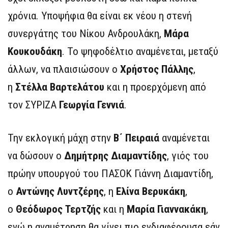
χρόνια. Υποψήφια θα είναι εκ νέου η στενή
συνεργάτης του Νίκου Ανδρουλάκη,
Μάρα
Κουκουδάκη
. Το ψηφοδέλτιο αναμένεται, μεταξύ
άλλων, να πλαισιώσουν ο
Χρήστος Πάλλης
,
η
Στέλλα Βαρτελάτου
και η προερχόμενη από
τον ΣΥΡΙΖΑ
Γεωργία Γεννιά
.
Την εκλογική μάχη στην
Β΄ Πειραιά
αναμένεται
να δώσουν ο
Δημήτρης Διαμαντίδης
, γιός του
πρώην υπουργού του ΠΑΣΟΚ Γιάννη Διαμαντίδη,
ο
Αντώνης Λυντζέρης
, η
Ελίνα Βερυκάκη
,
ο
Θεόδωρος Τερτζής
και η
Μαρία Γιαννακάκη
,
ενώ η αναμέτρηση θα γίνει πιο ενδιαφέρουσα εάν