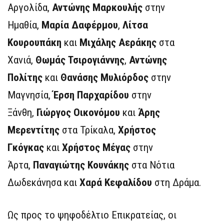
Αργολίδα,
Αντώνης Μαρκουλής
στην
Ημαθία,
Μαρία Δαφέρμου
,
Λίτσα
Κουρουπάκη
και
Μιχάλης Αεράκης
στα
Χανιά,
Θωμάς Τσιρογιάννης
,
Αντώνης
Πολίτης
και
Θανάσης Μυλιόρδος
στην
Μαγνησία,
Έρση Παρχαρίδου
στην
Ξάνθη,
Γιώργος Οικονόμου
και
Άρης
Μερεντίτης
στα Τρίκαλα,
Χρήστος
Γκόγκας
και
Χρήστος Μέγας
στην
Άρτα,
Παναγιώτης Κουνάκης
στα Νότια
Δωδεκάνησα και
Χαρά
Κεφαλίδου
στη Δράμα.
Ως προς το ψηφοδέλτιο Επικρατείας, οι