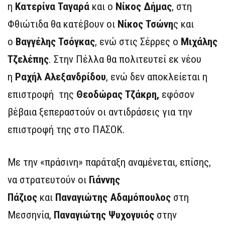
η
Κατερίνα Ταγαρά
και ο
Νίκος Δήμας
, στη
Φθιώτιδα θα κατέβουν οι
Νίκος Τσώνη
ς και
ο
Βαγγέλης Τσόγκας
, ενώ στις Σέρρες ο
Μιχάλης
Τζελέπης
. Στην Πέλλα θα πολιτευτεί εκ νέου
η
Ραχήλ Αλεξανδρίδου
, ενώ δεν αποκλείεται η
επιστροφή της
Θεοδώρας Τζάκρη,
εφόσον
βέβαια ξεπεραστούν οι αντιδράσεις για την
επιστροφή της στο ΠΑΣΟΚ.
Με την «πράσινη» παράταξη αναμένεται, επίσης,
να στρατευτούν οι
Γιάννης
Πάζιος
και
Παναγιώτης Αδαμόπουλος
στη
Μεσσηνία,
Παναγιώτης Ψυχογυιός
στην