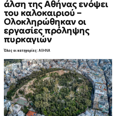
άλση της Αθήνας ενόψει
ΛΌΦΟΙ
F
ΚΑΙ
O
ΤΑ
του καλοκαιριού –
R
ΆΛΣΗ
ΤΗΣ
M
Ολοκληρώθηκαν οι
ΑΘΉΝΑΣ
ΕΝΌΨΕΙ
εργασίες πρόληψης
ΤΟΥ
ΚΑΛΟΚΑΙΡΙΟΎ
–
πυρκαγιών
ΟΛΟΚΛΗΡΏΘΗΚΑΝ
ΟΙ
ΕΡΓΑΣΊΕΣ
Όλες οι κατηγορίες:
ΑΘΗΝΑ
ΠΡΌΛΗΨΗΣ
ΠΥΡΚΑΓΙΏΝ