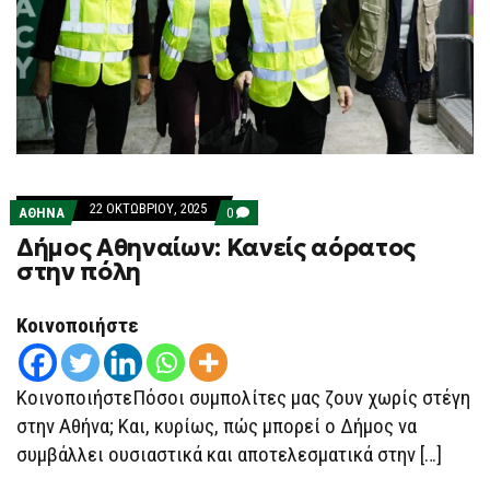
22 ΟΚΤΩΒΡΊΟΥ, 2025
COMMENTS
ΑΘΗΝΑ
0
ON
Δήμος Αθηναίων: Κανείς αόρατος
ΔΉΜΟΣ
ΑΘΗΝΑΊΩΝ:
στην πόλη
ΚΑΝΕΊΣ
ΑΌΡΑΤΟΣ
ΣΤΗΝ
Κοινοποιήστε
ΠΌΛΗ
ΚοινοποιήστεΠόσοι συμπολίτες μας ζουν χωρίς στέγη
στην Αθήνα; Και, κυρίως, πώς μπορεί ο Δήμος να
συμβάλλει ουσιαστικά και αποτελεσματικά στην […]