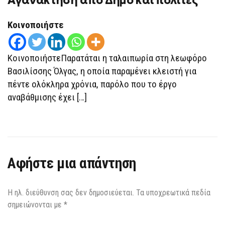
Αγανάκτηση από Δήμο και πολίτες
ΚΡΑΤΆ
ΚΛΕΙΣΤΉ
ΤΗ
Κοινοποιήστε
ΒΑΣΙΛΊΣΣΗΣ
ΌΛΓΑΣ
–
ΑΓΑΝΆΚΤΗΣΗ
ΚοινοποιήστεΠαρατάται η ταλαιπωρία στη λεωφόρο
ΑΠΌ
ΔΉΜΟ
Βασιλίσσης Όλγας, η οποία παραμένει κλειστή για
ΚΑΙ
πέντε ολόκληρα χρόνια, παρόλο που το έργο
ΠΟΛΊΤΕΣ
αναβάθμισης έχει […]
Αφήστε μια απάντηση
Η ηλ. διεύθυνση σας δεν δημοσιεύεται.
Τα υποχρεωτικά πεδία
σημειώνονται με
*