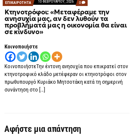
10 ΦΕΒΡΟΥΑΡΊΟΥ, 2026
COMMENTS
ΕΠΙΚΑΙΡΟΤΗΤΑ
0
ON
Κτηνοτρόφοι: «Μεταφέραμε την
ΚΤΗΝΟΤΡΌΦΟΙ:
«ΜΕΤΑΦΈΡΑΜΕ
ανησυχία μας, αν δεν λυθούν τα
ΤΗΝ
προβλήματά μας η οικονομία θα είναι
ΑΝΗΣΥΧΊΑ
ΜΑΣ,
σε κίνδυνο»
ΑΝ
ΔΕΝ
ΛΥΘΟΎΝ
Κοινοποιήστε
ΤΑ
ΠΡΟΒΛΉΜΑΤΆ
ΜΑΣ
Η
ΚοινοποιήστεΤην έντονη ανησυχία που επικρατεί στον
ΟΙΚΟΝΟΜΊΑ
ΘΑ
κτηνοτροφικό κλάδο μετέφεραν οι κτηνοτρόφοι στον
ΕΊΝΑΙ
ΣΕ
πρωθυπουργό Κυριάκο Μητσοτάκη κατά τη σημερινή
ΚΊΝΔΥΝΟ»
συνάντηση στο […]
Αφήστε μια απάντηση