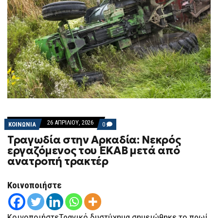
26 ΑΠΡΙΛΊΟΥ, 2026
COMMENTS
ΚΟΙΝΩΝΙΑ
0
ON
Τραγωδία στην Αρκαδία: Νεκρός
ΤΡΑΓΩΔΊΑ
ΣΤΗΝ
εργαζόμενος του ΕΚΑΒ μετά από
ΑΡΚΑΔΊΑ:
ανατροπή τρακτέρ
ΝΕΚΡΌΣ
ΕΡΓΑΖΌΜΕΝΟΣ
ΤΟΥ
ΕΚΑΒ
Κοινοποιήστε
ΜΕΤΆ
ΑΠΌ
ΑΝΑΤΡΟΠΉ
ΤΡΑΚΤΈΡ
ΚοινοποιήστεΤραγικό δυστύχημα σημειώθηκε το πρωί