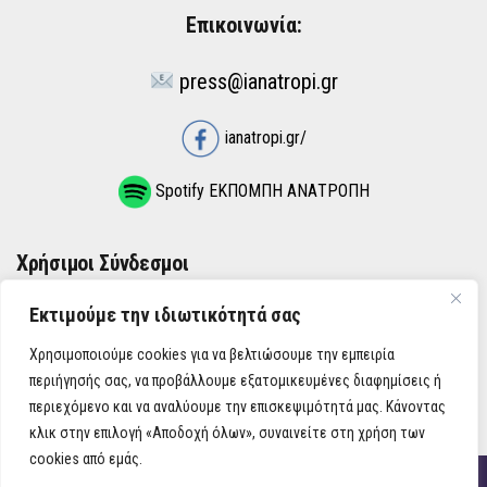
Επικοινωνία:
press@ianatropi.gr
ianatropi.gr/
Spotify ΕΚΠΟΜΠΗ ΑΝΑΤΡΟΠΗ
Χρήσιμοι Σύνδεσμοι
Εκτιμούμε την ιδιωτικότητά σας
ΌΡΟΙ ΧΡΉΣΗΣ
Χρησιμοποιούμε cookies για να βελτιώσουμε την εμπειρία
ΠΟΛΙΤΙΚΉ ΑΠΟΡΡΉΤΟΥ
περιήγησής σας, να προβάλλουμε εξατομικευμένες διαφημίσεις ή
περιεχόμενο και να αναλύουμε την επισκεψιμότητά μας. Κάνοντας
κλικ στην επιλογή «Αποδοχή όλων», συναινείτε στη χρήση των
cookies από εμάς.