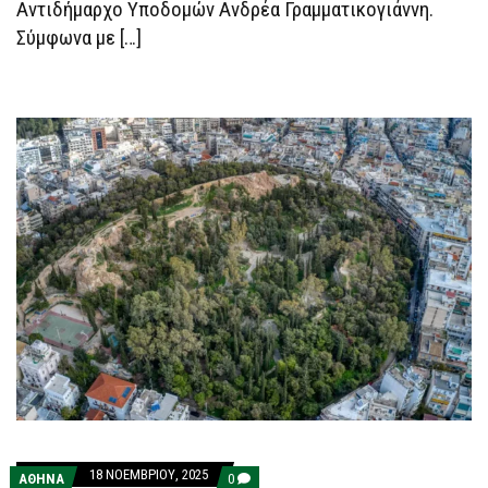
Αντιδήμαρχο Υποδομών Ανδρέα Γραμματικογιάννη.
Σύμφωνα με […]
18 ΝΟΕΜΒΡΊΟΥ, 2025
COMMENTS
ΑΘΗΝΑ
0