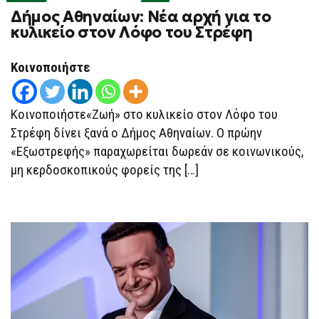
ON
Δήμος Αθηναίων: Νέα αρχή για το
ΔΉΜΟΣ
ΑΘΗΝΑΊΩΝ:
κυλικείο στον Λόφο του Στρέφη
ΝΈΑ
ΑΡΧΉ
ΓΙΑ
Κοινοποιήστε
ΤΟ
ΚΥΛΙΚΕΊΟ
ΣΤΟΝ
ΛΌΦΟ
ΤΟΥ
Κοινοποιήστε«Ζωή» στο κυλικείο στον Λόφο του
ΣΤΡΈΦΗ
Στρέφη δίνει ξανά ο Δήμος Αθηναίων. Ο πρώην
«Εξωστρεφής» παραχωρείται δωρεάν σε κοινωνικούς,
μη κερδοσκοπικούς φορείς της […]