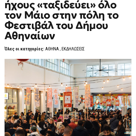
ήχους «ταξιδεύει» όλο
ΕΙΚΌΝΕΣ
F
ΚΑΙ
O
ΉΧΟΥΣ
τον Μάιο στην πόλη το
R
«ΤΑΞΙΔΕΎΕΙ»
ΌΛΟ
M
Φεστιβάλ του Δήμου
ΤΟΝ
ΜΆΙΟ
Αθηναίων
ΣΤΗΝ
ΠΌΛΗ
ΤΟ
ΦΕΣΤΙΒΆΛ
Όλες οι κατηγορίες:
ΑΘΗΝΑ
,
ΕΚΔΗΛΩΣΕΙΣ
ΤΟΥ
ΔΉΜΟΥ
ΑΘΗΝΑΊΩΝ