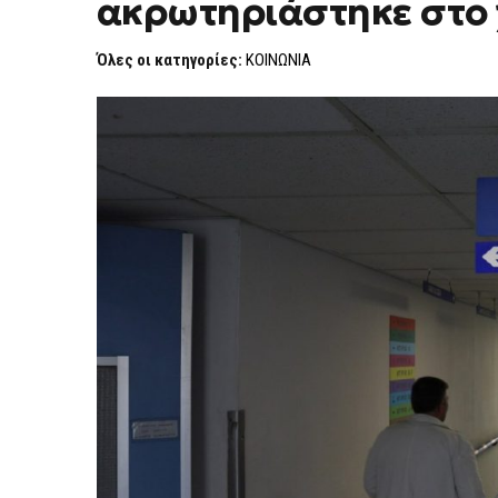
ακρωτηριάστηκε στο 
ΑΤΎΧΗΜΑ
–
50ΧΡΟΝΟΣ
Όλες οι κατηγορίες:
ΚΟΙΝΩΝΙΑ
ΕΡΓΆΤΗΣ
ΑΚΡΩΤΗΡΙΆΣΤΗΚΕ
ΣΤΟ
ΧΈΡΙ