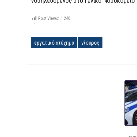
νοσηλευόμενος στο Γενικό Νοσοκομείο Κ
Post Views:
240
εργατικό ατύχημα
νίσυρος