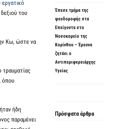
ό
εργατικό
Έπεσε τμήμα της
 δεξιού του
ψευδοροφής στα
Επείγοντα στο
Νοσοκομείο της
ην Κω, ώστε να
Κορίνθου – Έρευνα
ζητάει ο
Αντιπεριφερειάρχης
ο τραυματίας
Υγείας
, όπου
 ήταν ήδη
Πρόσφατα άρθρα
ονος παραμένει