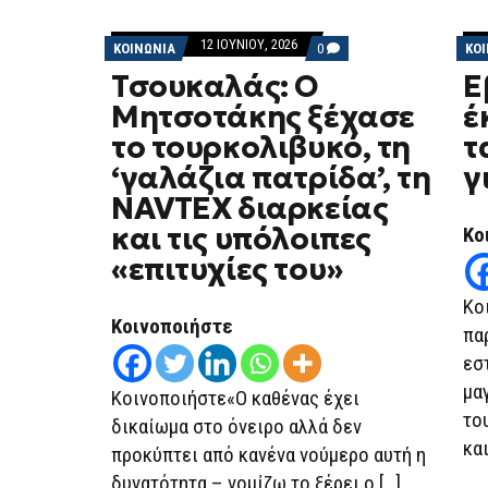
12 ΙΟΥΝΊΟΥ, 2026
COMMENTS
ΚΟΙΝΩΝΙΑ
0
ΚΟ
ON
Τσουκαλάς: Ο
Ε
ΤΣΟΥΚΑΛΆΣ:
Ο
Μητσοτάκης ξέχασε
έ
ΜΗΤΣΟΤΆΚΗΣ
ΞΈΧΑΣΕ
το τουρκολιβυκό, τη
τ
ΤΟ
ΤΟΥΡΚΟΛΙΒΥΚΌ,
‘γαλάζια πατρίδα’, τη
γ
ΤΗ
‘ΓΑΛΆΖΙΑ
NAVTEX διαρκείας
ΠΑΤΡΊΔΑ’,
ΤΗ
και τις υπόλοιπες
Κο
NAVTEX
«επιτυχίες του»
ΔΙΑΡΚΕΊΑΣ
ΚΑΙ
ΤΙΣ
Κο
ΥΠΌΛΟΙΠΕΣ
Κοινοποιήστε
«ΕΠΙΤΥΧΊΕΣ
πα
ΤΟΥ»
εσ
μα
Κοινοποιήστε«Ο καθένας έχει
το
δικαίωμα στο όνειρο αλλά δεν
κα
προκύπτει από κανένα νούμερο αυτή η
δυνατότητα – νομίζω το ξέρει ο […]