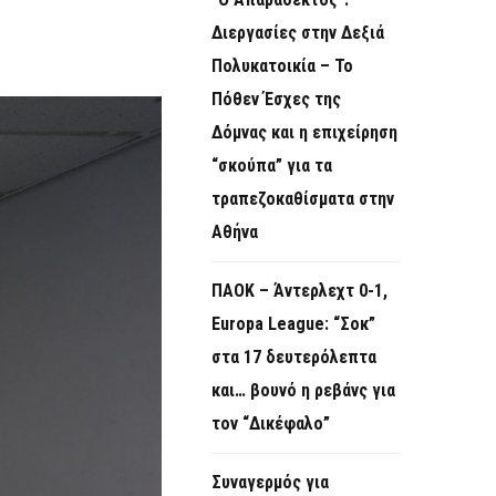
O
Διεργασίες στην Δεξιά
R
Πολυκατοικία – Το
M
Πόθεν Έσχες της
Δόμνας και η επιχείρηση
“σκούπα” για τα
τραπεζοκαθίσματα στην
Αθήνα
ΠΑΟΚ – Άντερλεχτ 0-1,
Europa League: “Σοκ”
στα 17 δευτερόλεπτα
και… βουνό η ρεβάνς για
τον “Δικέφαλο”
Συναγερμός για