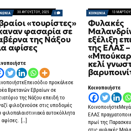
30 ΑΥΓΟΎΣΤΟΥ, 2025
13 ΜΑΡΤΊΟΥ,
COMMENTS
ΙΝΩΝΙΑ
0
ΚΟΙΝΩΝΙΑ
ON
βραίοι «τουρίστες»
Φυλακές
ΕΒΡΑΊΟΙ
«ΤΟΥΡΊΣΤΕΣ»
καναν φασαρία σε
Μαλανδρίν
ΈΚΑΝΑΝ
ΦΑΣΑΡΊΑ
αβέρνα της Νάξου
εξέλιξη επ
ΣΕ
ΤΑΒΈΡΝΑ
ια αφίσες
της ΕΛΑΣ –
ΤΗΣ
ΝΆΞΟΥ
«Μπούκαρ
ΓΙΑ
ΑΦΊΣΕΣ
κελί γνωσ
ινοποιήστε
βαρυποινί
ινοποιήστεΕπεισόδιο προκάλεσε
Κοινοποιήστε
ρέα Βρετανών Εβραίων σε
τιατόριο της Νάξου επειδή το
γαζί φιλοξενούσε στις υποδομές
ΚοινοποιήστεΜεγάλ
υ φιλοπαλαιστινιακά αυτοκόλλητα
ΕΛΑΣ πραγματοποιε
ι αφίσες. […]
πρωί της Παρασκευ
στις φυλακές Μαλα