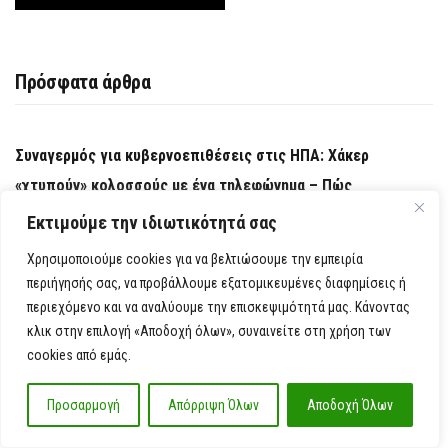
Πρόσφατα άρθρα
Συναγερμός για κυβερνοεπιθέσεις στις ΗΠΑ: Χάκερ
«χτυπούν» κολοσσούς με ένα τηλεφώνημα – Πώς
παγιδεύουν εργαζομένους και αρπάζουν κωδικούς
Εκτιμούμε την ιδιωτικότητά σας
Χρησιμοποιούμε cookies για να βελτιώσουμε την εμπειρία
Το κοινοβούλιο του Ιράν εξετάζει νομοσχέδιο που θα
περιήγησής σας, να προβάλλουμε εξατομικευμένες διαφημίσεις ή
απαγορεύει σε αμερικανικά και ισραηλινά πλοία τη διέλευση
περιεχόμενο και να αναλύουμε την επισκεψιμότητά μας. Κάνοντας
από τα Στενά του Ορμούζ
κλικ στην επιλογή «Αποδοχή όλων», συναινείτε στη χρήση των
cookies από εμάς.
Έπεσε τμήμα της ψευδοροφής στα Επείγοντα στο
Προσαρμογή
Απόρριψη Όλων
Αποδοχή Όλων
Νοσοκομείο της Κορίνθου – Έρευνα ζητάει ο
Αντιπεριφερειάρχης Υγείας