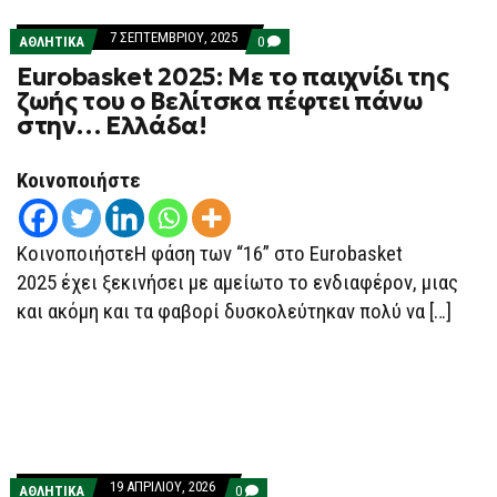
7 ΣΕΠΤΕΜΒΡΊΟΥ, 2025
COMMENTS
ΑΘΛΗΤΙΚΑ
0
ON
Eurobasket 2025: Με το παιχνίδι της
EUROBASKET
2025:
ζωής του ο Βελίτσκα πέφτει πάνω
ΜΕ
στην… Ελλάδα!
ΤΟ
ΠΑΙΧΝΊΔΙ
ΤΗΣ
ΖΩΉΣ
Κοινοποιήστε
ΤΟΥ
Ο
ΒΕΛΊΤΣΚΑ
ΠΈΦΤΕΙ
ΚοινοποιήστεΗ φάση των “16” στο Εurobasket
ΠΆΝΩ
ΣΤΗΝ…
2025 έχει ξεκινήσει με αμείωτο το ενδιαφέρον, μιας
ΕΛΛΆΔΑ!
και ακόμη και τα φαβορί δυσκολεύτηκαν πολύ να […]
19 ΑΠΡΙΛΊΟΥ, 2026
COMMENTS
ΑΘΛΗΤΙΚΑ
0