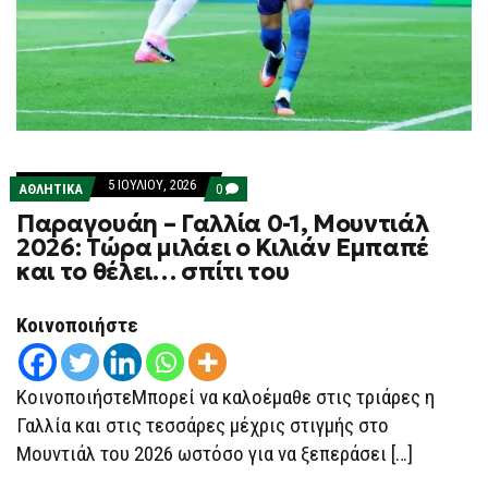
5 ΙΟΥΛΊΟΥ, 2026
COMMENTS
ΑΘΛΗΤΙΚΑ
0
ON
Παραγουάη – Γαλλία 0-1, Μουντιάλ
ΠΑΡΑΓΟΥΆΗ
–
2026: Τώρα μιλάει ο Κιλιάν Εμπαπέ
ΓΑΛΛΊΑ
και το θέλει… σπίτι του
0-
1,
ΜΟΥΝΤΙΆΛ
2026:
Κοινοποιήστε
ΤΏΡΑ
ΜΙΛΆΕΙ
Ο
ΚΙΛΙΆΝ
ΚοινοποιήστεΜπορεί να καλοέμαθε στις τριάρες η
ΕΜΠΑΠΈ
ΚΑΙ
Γαλλία και στις τεσσάρες μέχρις στιγμής στο
ΤΟ
Μουντιάλ του 2026 ωστόσο για να ξεπεράσει […]
ΘΈΛΕΙ…
ΣΠΊΤΙ
ΤΟΥ