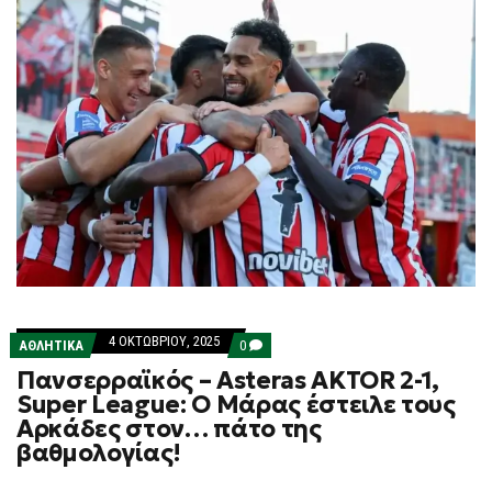
4 ΟΚΤΩΒΡΊΟΥ, 2025
COMMENTS
ΑΘΛΗΤΙΚΑ
0
ON
Πανσερραϊκός – Asteras AKTOR 2-1,
ΠΑΝΣΕΡΡΑΪΚΌΣ
–
Super League: Ο Μάρας έστειλε τους
ASTERAS
Αρκάδες στον… πάτο της
AKTOR
2-
βαθμολογίας!
1,
SUPER