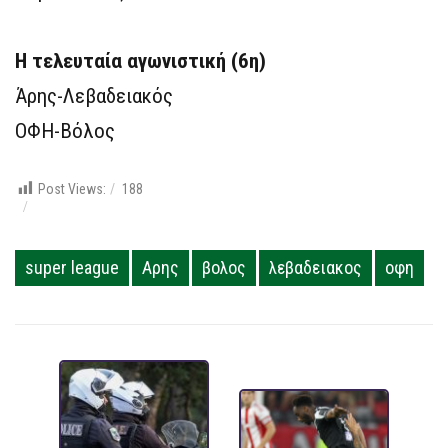
H τελευταία αγωνιστική (6η)
Άρης-Λεβαδειακός
ΟΦΗ-Βόλος
Post Views:
188
super league
Αρης
βολος
λεβαδειακος
οφη