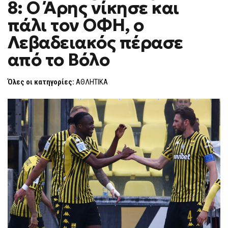
8: Ο Άρης νίκησε και
PLAYOFFS
F
5-
O
8:
πάλι τον ΟΦΗ, ο
R
Ο
ΆΡΗΣ
M
Λεβαδειακός πέρασε
ΝΊΚΗΣΕ
ΚΑΙ
από το Βόλο
ΠΆΛΙ
ΤΟΝ
ΟΦΗ,
Ο
Όλες οι κατηγορίες:
ΑΘΛΗΤΙΚΑ
ΛΕΒΑΔΕΙΑΚΌΣ
ΠΈΡΑΣΕ
ΑΠΌ
ΤΟ
ΒΌΛΟ