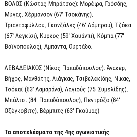
ΒΟΛΟΣ (Κώστας Μπράτσος): Μορέιρα, Γρόσδης,
Μύγας, Χέρμανσον (67′ Τσοκάνης),
Τριανταφύλλου, Γκονζάλες (46′ Λάμπρου), Τζόκα
(67′ Λεγκίσι), Κύρκος (59′ Χουάνπι), Κόμπα (77′
Βαϊνόπουλος), Αμπάντα, Ουρτάδο.
ΛΕΒΑΔΕΙΑΚΟΣ (Νίκος Παπαδόπουλος): Άνακερ,
Βήχος, Μανθάτης, Λιάγκας, Τσιβελεκίδης, Νίκας,
Τσόκαϊ (63′ Λαμαράνα), Λαγιούς (75′ Συμελίδης),
Μπάλτσι (84′ Παπαδόπουλος), Πεντρόζο (84′
Οζέγκοβιτς), Βέρμπιτς (63′ Γκούμας).
Τα αποτελέσματα της 4ης αγωνιστικής