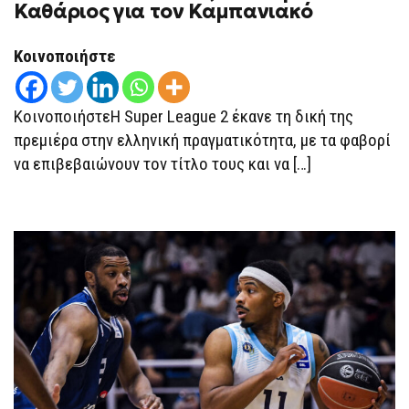
Καθάριος για τον Καμπανιακό
ΝΊΚΕΣ
ΓΙΑ
ΚΑΛΑΜΆΤΑ
ΚΑΙ
Κοινοποιήστε
ATHENS
KALLITHEA,
“ΚΑΘΆΡΙΣΕ”
Ο…
ΚοινοποιήστεΗ Super League 2 έκανε τη δική της
ΚΑΘΆΡΙΟΣ
ΓΙΑ
πρεμιέρα στην ελληνική πραγματικότητα, με τα φαβορί
ΤΟΝ
να επιβεβαιώνουν τον τίτλο τους και να […]
ΚΑΜΠΑΝΙΑΚΌ