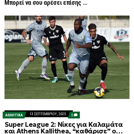
Μπορεί να σου αρέσει επίσης …
13 ΣΕΠΤΕΜΒΡΊΟΥ, 2025
COMMENTS
ΑΘΛΗΤΙΚΑ
0
ON
Super League 2: Νίκες για Καλαμάτα
SUPER
LEAGUE
και Athens Kallithea, “καθάρισε” ο…
2: