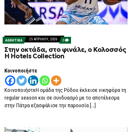
25 ΑΠΡΙΛΊΟΥ, 2026
COMMENTS
ΑΘΛΗΤΙΚΑ
0
ON
Στην οκτάδα, στο φινάλε, ο Κολοσσός
ΣΤΗΝ
ΟΚΤΆΔΑ,
H Hotels Collection
ΣΤΟ
ΦΙΝΆΛΕ,
Ο
Κοινοποιήστε
ΚΟΛΟΣΣΌΣ
H
HOTELS
COLLECTION
ΚοινοποιήστεΗ ομάδα της Ρόδου έκλεισε νικηφόρα τη
regular season και σε συνδυασμό με το αποτέλεσμα
στην Πάτρα εξασφάλισε την παρουσία […]