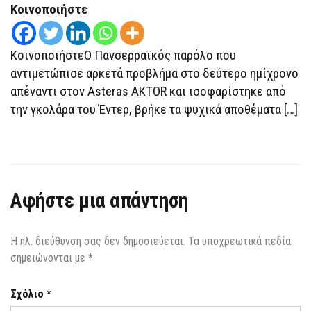
LEAGUE:
Κοινοποιήστε
Ο
ΜΆΡΑΣ
ΈΣΤΕΙΛΕ
ΤΟΥΣ
ΚοινοποιήστεΟ Πανσερραϊκός παρόλο που
ΑΡΚΆΔΕΣ
ΣΤΟΝ…
αντιμετώπισε αρκετά προβλήμα στο δεύτερο ημίχρονο
ΠΆΤΟ
ΤΗΣ
απέναντι στον Asteras AKTOR και ισοφαρίστηκε από
ΒΑΘΜΟΛΟΓΊΑΣ!
την γκολάρα του Έντερ, βρήκε τα ψυχικά αποθέματα […]
Αφήστε μια απάντηση
Η ηλ. διεύθυνση σας δεν δημοσιεύεται.
Τα υποχρεωτικά πεδία
σημειώνονται με
*
Σχόλιο
*