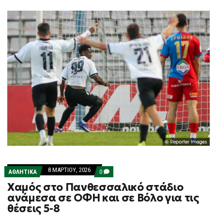
8 ΜΑΡΤΊΟΥ, 2026
COMMENTS
ΑΘΛΗΤΙΚΑ
0
ON
Χαμός στο Πανθεσσαλικό στάδιο
ΧΑΜΌΣ
ΣΤΟ
ανάμεσα σε ΟΦΗ και σε Βόλο για τις
ΠΑΝΘΕΣΣΑΛΙΚΌ
θέσεις 5-8
ΣΤΆΔΙΟ
ΑΝΆΜΕΣΑ