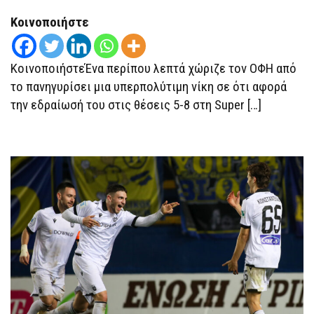
ΣΕ
ΟΦΗ
Κοινοποιήστε
ΚΑΙ
ΣΕ
ΒΌΛΟ
ΓΙΑ
ΚοινοποιήστεΈνα περίπου λεπτά χώριζε τον ΟΦΗ από
ΤΙΣ
ΘΈΣΕΙΣ
το πανηγυρίσει μια υπερπολύτιμη νίκη σε ότι αφορά
5-
την εδραίωσή του στις θέσεις 5-8 στη Super […]
8