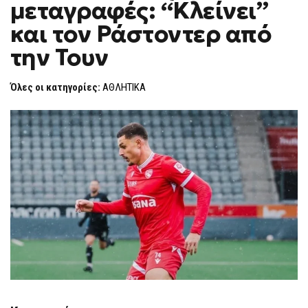
μεταγραφές: “Κλείνει”
“ΚΛΕΊΝΕΙ”
F
ΚΑΙ
O
ΤΟΝ
και τον Ράστοντερ από
R
ΡΆΣΤΟΝΤΕΡ
ΑΠΌ
M
την Τουν
ΤΗΝ
ΤΟΥΝ
Όλες οι κατηγορίες:
ΑΘΛΗΤΙΚΑ