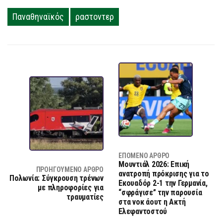
Παναθηναϊκός
ραστοντερ
ΕΠΌΜΕΝΟ ΆΡΘΡΟ
Μουντιάλ 2026: Επική
ΠΡΟΗΓΟΎΜΕΝΟ ΆΡΘΡΟ
ανατροπή πρόκρισης για το
Πολωνία: Σύγκρουση τρένων
Εκουαδόρ 2-1 την Γερμανία,
με πληροφορίες για
“σφράγισε” την παρουσία
τραυματίες
στα νοκ άουτ η Ακτή
Ελεφαντοστού