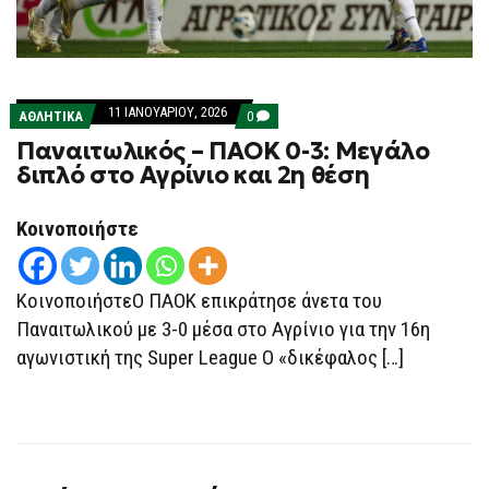
11 ΙΑΝΟΥΑΡΊΟΥ, 2026
COMMENTS
ΑΘΛΗΤΙΚΑ
0
ON
Παναιτωλικός – ΠΑΟΚ 0-3: Μεγάλο
ΠΑΝΑΙΤΩΛΙΚΌΣ
–
διπλό στο Αγρίνιο και 2η θέση
ΠΑΟΚ
0-
3:
Κοινοποιήστε
ΜΕΓΆΛΟ
ΔΙΠΛΌ
ΣΤΟ
ΑΓΡΊΝΙΟ
ΚΑΙ
ΚοινοποιήστεΟ ΠΑΟΚ επικράτησε άνετα του
2Η
Παναιτωλικού με 3-0 μέσα στο Αγρίνιο για την 16η
ΘΈΣΗ
αγωνιστική της Super League Ο «δικέφαλος […]