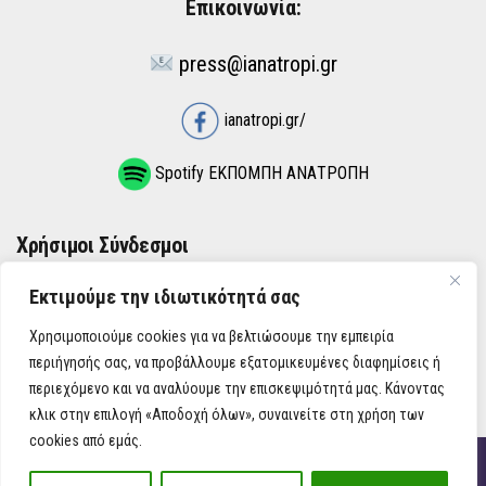
Επικοινωνία:
press@ianatropi.gr
ianatropi.gr/
Spotify ΕΚΠΟΜΠΗ ΑΝΑΤΡΟΠΗ
Χρήσιμοι Σύνδεσμοι
Εκτιμούμε την ιδιωτικότητά σας
ΌΡΟΙ ΧΡΉΣΗΣ
Χρησιμοποιούμε cookies για να βελτιώσουμε την εμπειρία
ΠΟΛΙΤΙΚΉ ΑΠΟΡΡΉΤΟΥ
περιήγησής σας, να προβάλλουμε εξατομικευμένες διαφημίσεις ή
περιεχόμενο και να αναλύουμε την επισκεψιμότητά μας. Κάνοντας
κλικ στην επιλογή «Αποδοχή όλων», συναινείτε στη χρήση των
cookies από εμάς.
iAnatropi ©