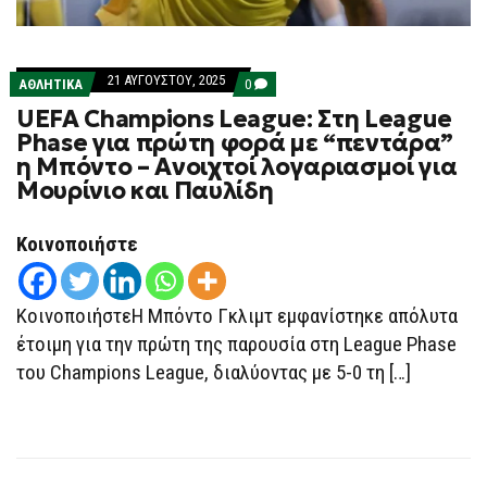
21 ΑΥΓΟΎΣΤΟΥ, 2025
COMMENTS
ΑΘΛΗΤΙΚΑ
0
ON
UEFA Champions League: Στη League
UEFA
CHAMPIONS
Phase για πρώτη φορά με “πεντάρα”
LEAGUE:
η Μπόντο – Ανοιχτοί λογαριασμοί για
ΣΤΗ
LEAGUE
Μουρίνιο και Παυλίδη
PHASE
ΓΙΑ
ΠΡΏΤΗ
Κοινοποιήστε
ΦΟΡΆ
ΜΕ
“ΠΕΝΤΆΡΑ”
Η
ΚοινοποιήστεΗ Μπόντο Γκλιμτ εμφανίστηκε απόλυτα
ΜΠΌΝΤΟ
–
έτοιμη για την πρώτη της παρουσία στη League Phase
ΑΝΟΙΧΤΟΊ
ΛΟΓΑΡΙΑΣΜΟΊ
του Champions League, διαλύοντας με 5-0 τη […]
ΓΙΑ
ΜΟΥΡΊΝΙΟ
ΚΑΙ
ΠΑΥΛΊΔΗ