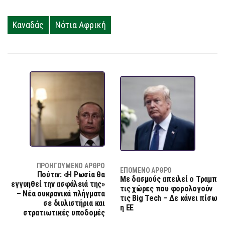
Καναδάς
Νότια Αφρική
ΠΡΟΗΓΟΎΜΕΝΟ ΆΡΘΡΟ
ΕΠΌΜΕΝΟ ΆΡΘΡΟ
Πούτιν: «Η Ρωσία θα
Με δασμούς απειλεί ο Τραμπ
εγγυηθεί την ασφάλειά της»
τις χώρες που φορολογούν
– Νέα ουκρανικά πλήγματα
τις Big Tech – Δε κάνει πίσω
σε διυλιστήρια και
η ΕΕ
στρατιωτικές υποδομές