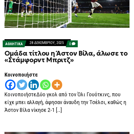
28 ΔΕΚΕΜΒΡΊΟΥ, 2025
COMMENTS
ΑΘΛΗΤΙΚΑ
0
ON
Ομάδα τίτλου η Άστον Βίλα, άλωσε το
ΟΜΆΔΑ
ΤΊΤΛΟΥ
«Στάμφορντ Μπριτζ»
Η
ΆΣΤΟΝ
ΒΊΛΑ,
Κοινοποιήστε
ΆΛΩΣΕ
ΤΟ
«ΣΤΆΜΦΟΡΝΤ
ΜΠΡΙΤΖ»
ΚοινοποιήστεΔύο γκολ από τον Όλι Γουότκινς, που
είχε μπει αλλαγή, άφησαν άναυδη την Τσέλσι, καθώς η
Άστον Βίλα νίκησε 2-1 […]