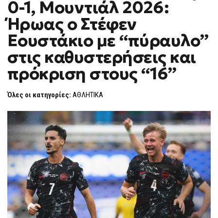
0-1, Μουντιάλ 2026:
ΚΑΝΑΔΆΣ
F
0-
O
1,
Ήρωας ο Στέφεν
R
ΜΟΥΝΤΙΆΛ
2026:
M
Εουστάκιο με “πύραυλο”
ΉΡΩΑΣ
Ο
στις καθυστερήσεις και
ΣΤΈΦΕΝ
ΕΟΥΣΤΆΚΙΟ
ΜΕ
πρόκριση στους “16”
“ΠΎΡΑΥΛΟ”
ΣΤΙΣ
ΚΑΘΥΣΤΕΡΉΣΕΙΣ
Όλες οι κατηγορίες:
ΑΘΛΗΤΙΚΑ
ΚΑΙ
ΠΡΌΚΡΙΣΗ
ΣΤΟΥΣ
“16”