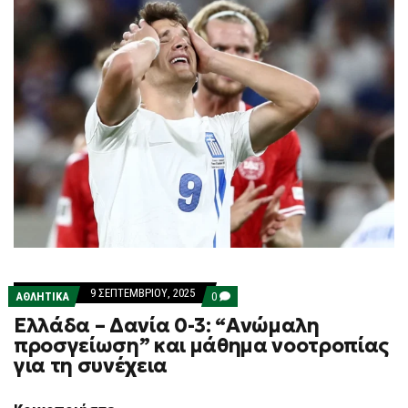
9 ΣΕΠΤΕΜΒΡΊΟΥ, 2025
COMMENTS
ΑΘΛΗΤΙΚΑ
0
ON
Ελλάδα – Δανία 0-3: “Ανώμαλη
ΕΛΛΆΔΑ
–
προσγείωση” και μάθημα νοοτροπίας
ΔΑΝΊΑ
για τη συνέχεια
0-
3:
“ΑΝΏΜΑΛΗ
ΠΡΟΣΓΕΊΩΣΗ”