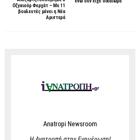
ενώ δεν είχε δικαίωμα
Οζγκιούρ Φερχάτ – Με 11
βουλευτές μένει η Νέα
Αριστερά
Anatropi Newsroom
Η Ανατροπή στην Ενημέρωση!