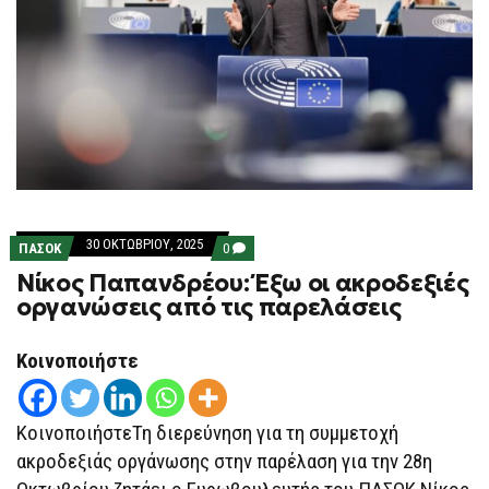
30 ΟΚΤΩΒΡΊΟΥ, 2025
COMMENTS
ΠΑΣΟΚ
0
ON
Νίκος Παπανδρέου: Έξω οι ακροδεξιές
ΝΊΚΟΣ
ΠΑΠΑΝΔΡΈΟΥ:
οργανώσεις από τις παρελάσεις
ΈΞΩ
ΟΙ
ΑΚΡΟΔΕΞΙΈΣ
Κοινοποιήστε
ΟΡΓΑΝΏΣΕΙΣ
ΑΠΌ
ΤΙΣ
ΠΑΡΕΛΆΣΕΙΣ
ΚοινοποιήστεΤη διερεύνηση για τη συμμετοχή
ακροδεξιάς οργάνωσης στην παρέλαση για την 28η