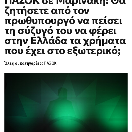
ΠΑΣΟΚ σε Μαρινάκη: Θα
H
ΣΕ
ζητήσετε από τον
ΜΑΡΙΝΆΚΗ:
F
ΘΑ
O
ΖΗΤΉΣΕΤΕ
πρωθυπουργό να πείσει
R
ΑΠΌ
ΤΟΝ
M
τη σύζυγό του να φέρει
ΠΡΩΘΥΠΟΥΡΓΌ
ΝΑ
στην Ελλάδα τα χρήματα
ΠΕΊΣΕΙ
ΤΗ
ΣΎΖΥΓΌ
που έχει στο εξωτερικό;
ΤΟΥ
ΝΑ
ΦΈΡΕΙ
Όλες οι κατηγορίες:
ΠΑΣΟΚ
ΣΤΗΝ
ΕΛΛΆΔΑ
ΤΑ
ΧΡΉΜΑΤΑ
ΠΟΥ
ΈΧΕΙ
ΣΤΟ
ΕΞΩΤΕΡΙΚΌ;