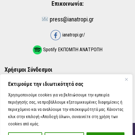
Επικοινωνία:
press@ianatropi.gr
ianatropi.gr/
Spotify ΕΚΠΟΜΠΗ ΑΝΑΤΡΟΠΗ
Χρήσιμοι Σύνδεσμοι
Εκτιμούμε την ιδιωτικότητά σας
ΌΡΟΙ ΧΡΉΣΗΣ
Χρησιμοποιούμε cookies για να βελτιώσουμε την εμπειρία
ΠΟΛΙΤΙΚΉ ΑΠΟΡΡΉΤΟΥ
περιήγησής σας, να προβάλλουμε εξατομικευμένες διαφημίσεις ή
περιεχόμενο και να αναλύουμε την επισκεψιμότητά μας. Κάνοντας
κλικ στην επιλογή «Αποδοχή όλων», συναινείτε στη χρήση των
cookies από εμάς.
iAnatropi ©