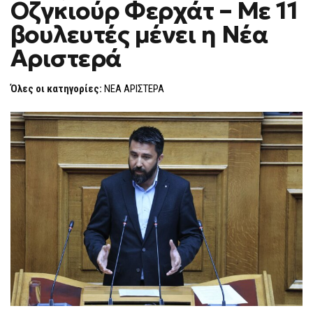
Οζγκιούρ Φερχάτ – Με 11
ΟΖΓΚΙΟΎΡ
F
ΦΕΡΧΆΤ
O
–
βουλευτές μένει η Νέα
R
ΜΕ
11
M
Αριστερά
ΒΟΥΛΕΥΤΈΣ
ΜΈΝΕΙ
Η
ΝΈΑ
Όλες οι κατηγορίες:
ΝΕΑ ΑΡΙΣΤΕΡΑ
ΑΡΙΣΤΕΡΆ