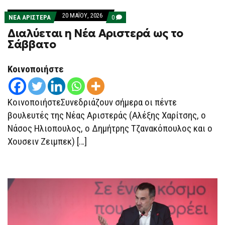
20 ΜΑΪ́ΟΥ, 2026
COMMENTS
ΝΕΑ ΑΡΙΣΤΕΡΑ
0
ON
Διαλύεται η Νέα Αριστερά ως το
ΔΙΑΛΎΕΤΑΙ
Η
Σάββατο
ΝΈΑ
ΑΡΙΣΤΕΡΆ
ΩΣ
Κοινοποιήστε
ΤΟ
ΣΆΒΒΑΤΟ
ΚοινοποιήστεΣυνεδριάζουν σήμερα οι πέντε
βουλευτές της Νέας Αριστεράς (Αλέξης Χαρίτσης, ο
Νάσος Ηλιοπουλος, ο Δημήτρης Τζανακόπουλος και ο
Χουσειν Ζειμπεκ) […]