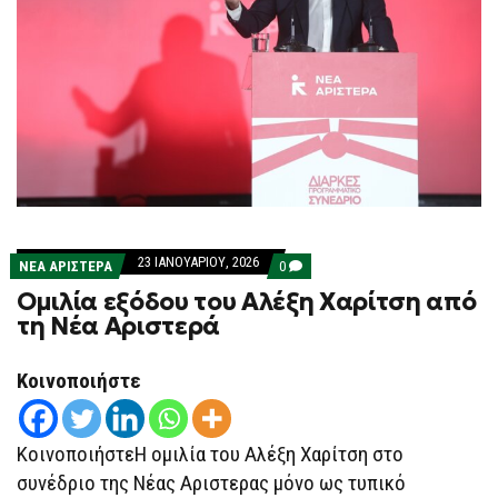
23 ΙΑΝΟΥΑΡΊΟΥ, 2026
COMMENTS
ΝΕΑ ΑΡΙΣΤΕΡΑ
0
ON
Ομιλία εξόδου του Αλέξη Χαρίτση από
ΟΜΙΛΊΑ
ΕΞΌΔΟΥ
τη Νέα Αριστερά
ΤΟΥ
ΑΛΈΞΗ
ΧΑΡΊΤΣΗ
Κοινοποιήστε
ΑΠΌ
ΤΗ
ΝΈΑ
ΑΡΙΣΤΕΡΆ
ΚοινοποιήστεΗ ομιλία του Αλέξη Χαρίτση στο
συνέδριο της Νέας Αριστερας μόνο ως τυπικό