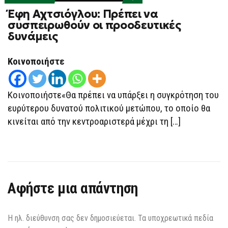
ON
Έφη Αχτσιόγλου: Πρέπει να
ΈΦΗ
ΑΧΤΣΙΌΓΛΟΥ:
συσπειρωθούν οι προοδευτικές
ΠΡΈΠΕΙ
δυνάμεις
ΝΑ
ΣΥΣΠΕΙΡΩΘΟΎΝ
ΟΙ
ΠΡΟΟΔΕΥΤΙΚΈΣ
Κοινοποιήστε
ΔΥΝΆΜΕΙΣ
Κοινοποιήστε«Θα πρέπει να υπάρξει η συγκρότηση του
ευρύτερου δυνατού πολιτικού μετώπου, το οποίο θα
κινείται από την κεντροαριστερά μέχρι τη […]
Αφήστε μια απάντηση
Η ηλ. διεύθυνση σας δεν δημοσιεύεται.
Τα υποχρεωτικά πεδία