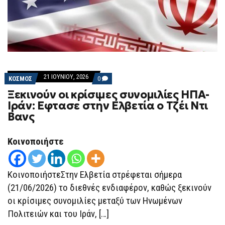
21 ΙΟΥΝΊΟΥ, 2026
COMMENTS
ΚΟΣΜΟΣ
0
ON
Ξεκινούν οι κρίσιμες συνομιλίες ΗΠΑ-
ΞΕΚΙΝΟΎΝ
ΟΙ
Ιράν: Εφτασε στην Ελβετία ο Τζέι Ντι
ΚΡΊΣΙΜΕΣ
Βανς
ΣΥΝΟΜΙΛΊΕΣ
ΗΠΑ-
ΙΡΆΝ:
ΕΦΤΑΣΕ
Κοινοποιήστε
ΣΤΗΝ
ΕΛΒΕΤΊΑ
Ο
ΤΖΈΙ
ΚοινοποιήστεΣτην Ελβετία στρέφεται σήμερα
ΝΤΙ
ΒΑΝΣ
(21/06/2026) το διεθνές ενδιαφέρον, καθώς ξεκινούν
οι κρίσιμες συνομιλίες μεταξύ των Ηνωμένων
Πολιτειών και του Ιράν, […]