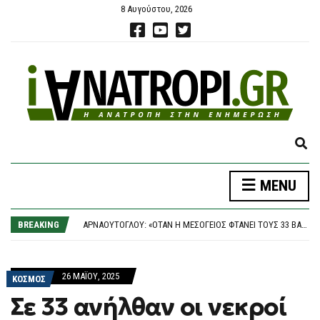
8 Αυγούστου, 2026
E
X
P
MENU
A
ΤΣΟΥΚΑΛΆΣ: «ΟΙ ΣΚΙΈΣ ΣΤΙΣ ΥΠΟΚΛΟΠΈΣ ΠΑΡΑΜΈΝΟΥΝ»
N
ΑΠΌΦΑΣΗ-ΒΌΜΒΑ ΓΙΑ ΤΑ «ΣΠΙΤΆΚΙΑ» ΑΝΑΚΎΚΛΩΣΗΣ: ΤΟ ΔΗΜΌΣΙΟ ΖΗΤΆ ΠΊΣΩ 18,1 ΕΚΑΤ. ΕΥΡΏ ΑΠΌ ΤΟΝ ΕΔΣΝΑ
D
BREAKING
ΑΡΝΑΟΎΤΟΓΛΟΥ: «ΌΤΑΝ Η ΜΕΣΌΓΕΙΟΣ ΦΤΆΝΕΙ ΤΟΥΣ 33 ΒΑΘΜΟΎΣ, ΤΙ ΣΗΜΑΊΝΕΙ ΠΡΑΓΜΑΤΙΚΆ;»
S
ΦΩΤΙΆ ΤΏΡΑ ΣΤΗ ΘΕΣΣΑΛΟΝΊΚΗ
E
ΝΈΑ ΠΥΡΆ ΚΕΣΣΈ ΣΤΗΝ ΈΝΩΣΗ ΕΙΣΑΓΓΕΛΈΩΝ ΓΙΑ ΤΟ PREDATOR
A
ΤΣΟΥΚΑΛΆΣ: «ΟΙ ΣΚΙΈΣ ΣΤΙΣ ΥΠΟΚΛΟΠΈΣ ΠΑΡΑΜΈΝΟΥΝ»
26 ΜΑΪ́ΟΥ, 2025
R
ΚΟΣΜΟΣ
ΑΠΌΦΑΣΗ-ΒΌΜΒΑ ΓΙΑ ΤΑ «ΣΠΙΤΆΚΙΑ» ΑΝΑΚΎΚΛΩΣΗΣ: ΤΟ ΔΗΜΌΣΙΟ ΖΗΤΆ ΠΊΣΩ 18,1 ΕΚΑΤ. ΕΥΡΏ ΑΠΌ ΤΟΝ ΕΔΣΝΑ
C
Σε 33 ανήλθαν οι νεκροί
H