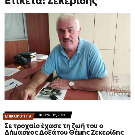
Ετικέτα: Ζεκερίδης
H
F
O
R
M
18 ΙΟΥΝΊΟΥ, 2023
ΕΠΙΚΑΙΡΟΤΗΤΑ
Σε τροχαίο έχασε τη ζωή του ο
Δήμαρχος Δοξάτου Θέμης Ζεκερίδης