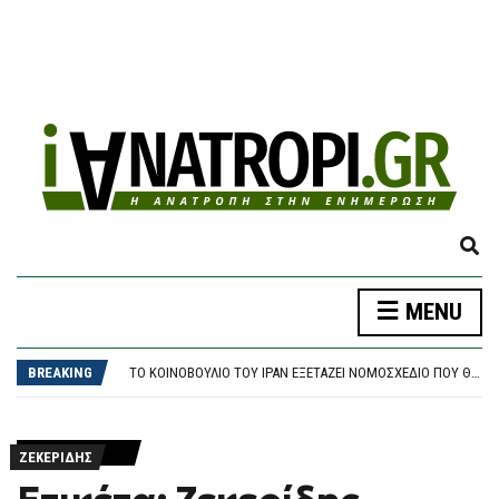
E
X
P
MENU
A
ΘΕΣΣΑΛΟΝΊΚΗ: ΠΑΡΆΣΥΡΣΗ ΠΕΖΟΎ ΑΠΌ ΙΧ ΣΤΟΝ ΔΕΝΔΡΟΠΌΤΑΜΟ
N
ΣΥΝΑΓΕΡΜΌΣ ΓΙΑ ΚΥΒΕΡΝΟΕΠΙΘΈΣΕΙΣ ΣΤΙΣ ΗΠΑ: ΧΆΚΕΡ «ΧΤΥΠΟΎΝ» ΚΟΛΟΣΣΟΎΣ ΜΕ ΈΝΑ ΤΗΛΕΦΏΝΗΜΑ – ΠΏΣ ΠΑΓΙΔΕΎΟΥΝ ΕΡΓΑΖΟΜΈΝΟΥΣ ΚΑΙ ΑΡΠΆΖΟΥΝ ΚΩΔΙΚΟΎΣ
D
BREAKING
ΤΟ ΚΟΙΝΟΒΟΎΛΙΟ ΤΟΥ ΙΡΆΝ ΕΞΕΤΆΖΕΙ ΝΟΜΟΣΧΈΔΙΟ ΠΟΥ ΘΑ ΑΠΑΓΟΡΕΎΕΙ ΣΕ ΑΜΕΡΙΚΑΝΙΚΆ ΚΑΙ ΙΣΡΑΗΛΙΝΆ ΠΛΟΊΑ ΤΗ ΔΙΈΛΕΥΣΗ ΑΠΌ ΤΑ ΣΤΕΝΆ ΤΟΥ ΟΡΜΟΎΖ
S
ΈΠΕΣΕ ΤΜΉΜΑ ΤΗΣ ΨΕΥΔΟΡΟΦΉΣ ΣΤΑ ΕΠΕΊΓΟΝΤΑ ΣΤΟ ΝΟΣΟΚΟΜΕΊΟ ΤΗΣ ΚΟΡΊΝΘΟΥ – ΈΡΕΥΝΑ ΖΗΤΆΕΙ Ο ΑΝΤΙΠΕΡΙΦΕΡΕΙΆΡΧΗΣ ΥΓΕΊΑΣ
E
ΔΉΜΟΣ ΑΘΗΝΑΊΩΝ: ΣΥΝΕΧΊΖΟΝΤΑΙ ΟΙ ΕΝΤΑΤΙΚΟΊ ΈΛΕΓΧΟΙ ΤΗΣ ΔΗΜΟΤΙΚΉΣ ΑΣΤΥΝΟΜΊΑΣ ΓΙΑ ΤΗΝ ΠΡΟΣΤΑΣΊΑ ΤΟΥ ΔΗΜΌΣΙΟΥ ΚΟΙΝΌΧΡΗΣΤΟΥ ΧΏΡΟΥ
A
ΘΕΣΣΑΛΟΝΊΚΗ: ΠΑΡΆΣΥΡΣΗ ΠΕΖΟΎ ΑΠΌ ΙΧ ΣΤΟΝ ΔΕΝΔΡΟΠΌΤΑΜΟ
R
ΖΕΚΕΡΊΔΗΣ
ΣΥΝΑΓΕΡΜΌΣ ΓΙΑ ΚΥΒΕΡΝΟΕΠΙΘΈΣΕΙΣ ΣΤΙΣ ΗΠΑ: ΧΆΚΕΡ «ΧΤΥΠΟΎΝ» ΚΟΛΟΣΣΟΎΣ ΜΕ ΈΝΑ ΤΗΛΕΦΏΝΗΜΑ – ΠΏΣ ΠΑΓΙΔΕΎΟΥΝ ΕΡΓΑΖΟΜΈΝΟΥΣ ΚΑΙ ΑΡΠΆΖΟΥΝ ΚΩΔΙΚΟΎΣ
C