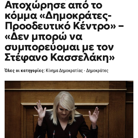
Αποχώρησε από το
ΑΠΟΧΏΡΗΣΕ
F
ΑΠΌ
O
ΤΟ
κόμμα «Δημοκράτες-
R
ΚΌΜΜΑ
«ΔΗΜΟΚΡΆΤ
M
Προοδευτικό Κέντρο» –
ΠΡΟΟΔΕΥΤΙ
ΚΈΝΤΡΟ»
«Δεν μπορώ να
–
«ΔΕΝ
ΜΠΟΡΏ
συμπορεύομαι με τον
ΝΑ
ΣΥΜΠΟΡΕΎΟ
Στέφανο Κασσελάκη»
ΜΕ
ΤΟΝ
ΣΤΈΦΑΝΟ
ΚΑΣΣΕΛΆΚΗ
Όλες οι κατηγορίες:
Κίνημα Δημοκρατίας - Δημοκράτες