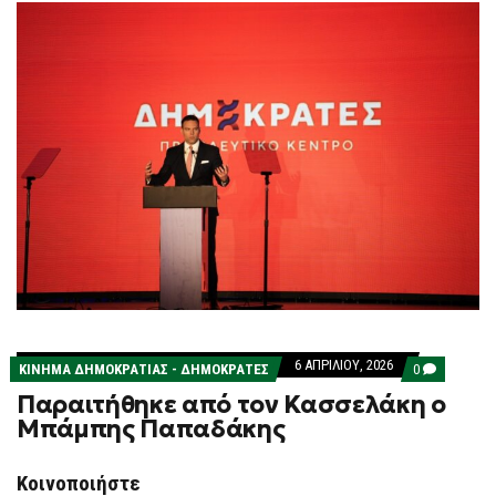
6 ΑΠΡΙΛΊΟΥ, 2026
COMMENTS
ΚΊΝΗΜΑ ΔΗΜΟΚΡΑΤΊΑΣ - ΔΗΜΟΚΡΆΤΕΣ
0
ON
Παραιτήθηκε από τον Κασσελάκη ο
ΠΑΡΑΙΤΉΘΗ
ΑΠΌ
Μπάμπης Παπαδάκης
ΤΟΝ
ΚΑΣΣΕΛΆΚΗ
Ο
Κοινοποιήστε
ΜΠΆΜΠΗΣ