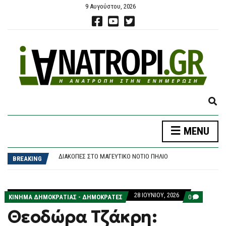
9 Αυγούστου, 2026
E
X
P
ΚΌΣΟΒΟ: ΒΟΥΛΕΥΤΉΣ ΠΈΤΑΞΕ ΑΥΓΆ ΣΤΟΝ ΥΠΗΡΕΣΙΑΚΌ ΠΡΩΘΥΠΟΥΡΓΌ
MENU
A
ΠΑΣΟΚ: ΕΚΔΉΛΩΣΗ ΓΙΑ ΤΗΝ ΕΚΛΟΓΙΚΉ ΝΊΚΗ ΤΟΥ ΑΝΔΡΈΑ ΤΟ …1981 – ΜΕ ΣΥΝΑΥΛΊΑ ΝΙΚΟΛΌΠΟΥΛΟΥ
N
ΔΙΑΚΟΠΈΣ ΣΤΟ ΜΑΓΕΥΤΙΚΌ ΝΌΤΙΟ ΠΉΛΙΟ
D
BREAKING
ΣΕ ΕΓΡΉΓΟΡΣΗ ΟΙ ΑΡΧΈΣ ΓΙΑ ΤΗΝ ΈΞΑΡΣΗ ΤΟΥ ΙΟΎ ΤΟΥ ΔΥΤΙΚΟΎ ΝΕΊΛΟΥ, ΣΤΟ ΕΠΊΚΕΝΤΡΟ Η ΑΤΤΙΚΉ
S
ΝΕΑΡΌΣ ΠΑΛΑΙΣΤΊΝΙΟΣ ΚΛΕΊΔΩΣΕ ΑΝΉΛΙΚΗ ΣΤΟ ΣΠΊΤΙ ΤΟΥ ΣΤΑ ΧΑΝΙΆ, ΤΗΝ ΈΣΩΣΑΝ ΟΙ ΦΩΝΈΣ ΤΗΣ
E
ΚΌΣΟΒΟ: ΒΟΥΛΕΥΤΉΣ ΠΈΤΑΞΕ ΑΥΓΆ ΣΤΟΝ ΥΠΗΡΕΣΙΑΚΌ ΠΡΩΘΥΠΟΥΡΓΌ
A
ΠΑΣΟΚ: ΕΚΔΉΛΩΣΗ ΓΙΑ ΤΗΝ ΕΚΛΟΓΙΚΉ ΝΊΚΗ ΤΟΥ ΑΝΔΡΈΑ ΤΟ …1981 – ΜΕ ΣΥΝΑΥΛΊΑ ΝΙΚΟΛΌΠΟΥΛΟΥ
28 ΙΟΥΝΊΟΥ, 2026
R
COMMENTS
ΚΊΝΗΜΑ ΔΗΜΟΚΡΑΤΊΑΣ - ΔΗΜΟΚΡΆΤΕΣ
0
ON
C
Θεοδώρα Τζάκρη:
ΘΕΟΔΏΡΑ
H
ΤΖΆΚΡΗ: