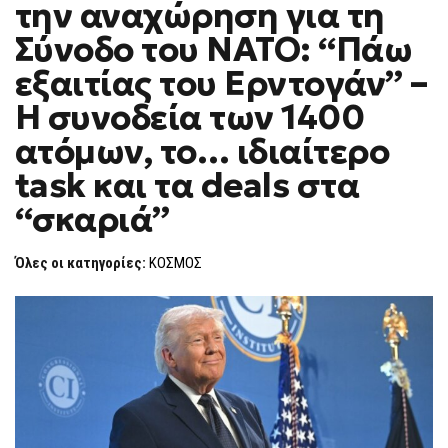
την αναχώρηση για τη
ΤΡΑΜΠ
F
ΠΡΙΝ
O
ΤΗΝ
Σύνοδο του ΝΑΤΟ: “Πάω
R
ΑΝΑΧΏΡΗΣΗ
ΓΙΑ
M
εξαιτίας του Ερντογάν” –
ΤΗ
ΣΎΝΟΔΟ
Η συνοδεία των 1400
ΤΟΥ
ΝΑΤΟ:
“ΠΆΩ
ατόμων, το… ιδιαίτερο
ΕΞΑΙΤΊΑΣ
ΤΟΥ
task και τα deals στα
ΕΡΝΤΟΓΆΝ”
–
“σκαριά”
Η
ΣΥΝΟΔΕΊΑ
ΤΩΝ
1400
Όλες οι κατηγορίες:
ΚΟΣΜΟΣ
ΑΤΌΜΩΝ,
ΤΟ…
ΙΔΙΑΊΤΕΡΟ
TASK
ΚΑΙ
ΤΑ
DEALS
ΣΤΑ
“ΣΚΑΡΙΆ”