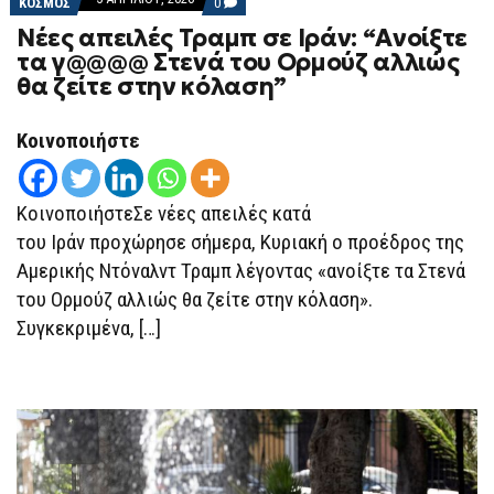
COMMENTS
ΚΟΣΜΟΣ
0
ON
Νέες απειλές Τραμπ σε Ιράν: “Ανοίξτε
ΝΈΕΣ
ΑΠΕΙΛΈΣ
τα γ@@@@ Στενά του Ορμούζ αλλιώς
ΤΡΑΜΠ
θα ζείτε στην κόλαση”
ΣΕ
ΙΡΆΝ:
“ΑΝΟΊΞΤΕ
ΤΑ
Κοινοποιήστε
Γ@@@@
ΣΤΕΝΆ
ΤΟΥ
ΟΡΜΟΎΖ
ΚοινοποιήστεΣε νέες απειλές κατά
ΑΛΛΙΏΣ
ΘΑ
του Ιράν προχώρησε σήμερα, Κυριακή ο προέδρος της
ΖΕΊΤΕ
Αμερικής Ντόναλντ Τραμπ λέγοντας «ανοίξτε τα Στενά
ΣΤΗΝ
ΚΌΛΑΣΗ”
του Ορμούζ αλλιώς θα ζείτε στην κόλαση».
Συγκεκριμένα, […]