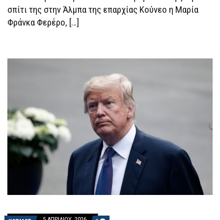
ΚΑΙ
σπίτι της στην Άλμπα της επαρχίας Κούνεο η Μαρία
ΤΩΝ
Φράνκα Φερέρο, […]
FERRERO
ROCHER
5 ΑΠΡΙΛΊΟΥ, 2026