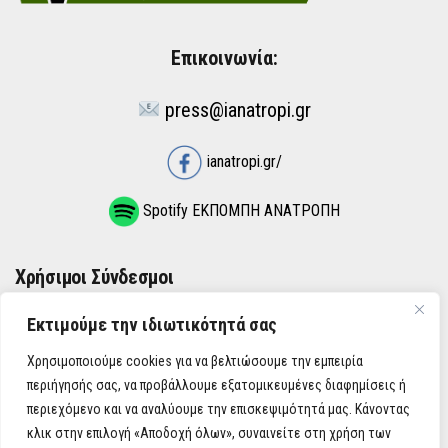
Επικοινωνία:
press@ianatropi.gr
ianatropi.gr/
Spotify ΕΚΠΟΜΠΗ ΑΝΑΤΡΟΠΗ
Χρήσιμοι Σύνδεσμοι
Εκτιμούμε την ιδιωτικότητά σας
ΌΡΟΙ ΧΡΉΣΗΣ
Χρησιμοποιούμε cookies για να βελτιώσουμε την εμπειρία
ΠΟΛΙΤΙΚΉ ΑΠΟΡΡΉΤΟΥ
περιήγησής σας, να προβάλλουμε εξατομικευμένες διαφημίσεις ή
περιεχόμενο και να αναλύουμε την επισκεψιμότητά μας. Κάνοντας
κλικ στην επιλογή «Αποδοχή όλων», συναινείτε στη χρήση των