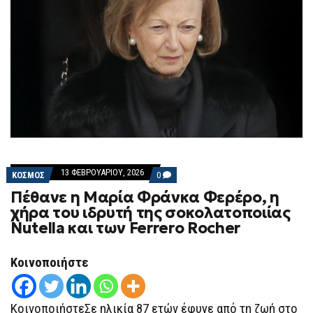
13 ΦΕΒΡΟΥΑΡΊΟΥ, 2026
COMMENTS
ΚΟΣΜΟΣ
0
ON
Πέθανε η Μαρία Φράνκα Φερέρο, η
ΠΈΘΑΝΕ
Η
χήρα του ιδρυτή της σοκολατοποιίας
ΜΑΡΊΑ
Nutella και των Ferrero Rocher
ΦΡΆΝΚΑ
ΦΕΡΈΡΟ,
Η
ΧΉΡΑ
Κοινοποιήστε
ΤΟΥ
ΙΔΡΥΤΉ
ΤΗΣ
ΣΟΚΟΛΑΤΟΠΟΙΊΑΣ
ΚοινοποιήστεΣε ηλικία 87 ετών έφυγε από τη ζωή στο
NUTELLA