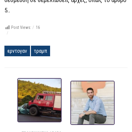
δέσμευση σε θεμελιώδεις αρχές, όπως το άρθρο
5..
Post Views:
16
ερντογαν
τραμπ