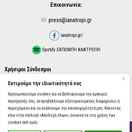
Επικοινωνία:
press@ianatropi.gr
ianatropi.gr/
Spotify ΕΚΠΟΜΠΗ ΑΝΑΤΡΟΠΗ
Χρήσιμοι Σύνδεσμοι
Εκτιμούμε την ιδιωτικότητά σας
ΌΡΟΙ ΧΡΉΣΗΣ
Χρησιμοποιούμε cookies για να βελτιώσουμε την εμπειρία
ΠΟΛΙΤΙΚΉ ΑΠΟΡΡΉΤΟΥ
περιήγησής σας, να προβάλλουμε εξατομικευμένες διαφημίσεις ή
περιεχόμενο και να αναλύουμε την επισκεψιμότητά μας. Κάνοντας
κλικ στην επιλογή «Αποδοχή όλων», συναινείτε στη χρήση των
cookies από εμάς.
iAnatropi ©