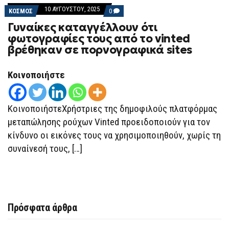
10 ΑΥΓΟΎΣΤΟΥ, 2025
COMMENTS
ΚΟΣΜΟΣ
0
ON
Γυναίκες καταγγέλλουν ότι
ΓΥΝΑΊΚΕΣ
ΚΑΤΑΓΓΈΛΛΟΥΝ
φωτογραφίες τους από το vinted
ΌΤΙ
βρέθηκαν σε πορνογραφικά sites
ΦΩΤΟΓΡΑΦΊΕΣ
ΤΟΥΣ
ΑΠΌ
ΤΟ
Κοινοποιήστε
VINTED
ΒΡΈΘΗΚΑΝ
ΣΕ
ΠΟΡΝΟΓΡΑΦΙΚΆ
ΚοινοποιήστεΧρήστριες της δημοφιλούς πλατφόρμας
SITES
μεταπώλησης ρούχων Vinted προειδοποιούν για τον
κίνδυνο οι εικόνες τους να χρησιμοποιηθούν, χωρίς τη
συναίνεσή τους, […]
Πρόσφατα άρθρα