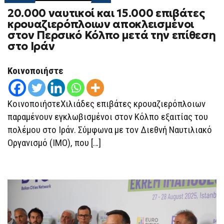
ON
20.000 ναυτικοί και 15.000 επιβάτες
20.000
ΝΑΥΤΙΚΟΊ
κρουαζιερόπλοιων αποκλεισμένοι
ΚΑΙ
στον Περσικό Κόλπο μετά την επίθεση
15.000
ΕΠΙΒΆΤΕΣ
στο Ιράν
ΚΡΟΥΑΖΙΕΡΌΠΛΟΙΩΝ
ΑΠΟΚΛΕΙΣΜΈΝΟΙ
ΣΤΟΝ
Κοινοποιήστε
ΠΕΡΣΙΚΌ
ΚΌΛΠΟ
ΜΕΤΆ
ΤΗΝ
ΚοινοποιήστεΧιλιάδες επιβάτες κρουαζιερόπλοιων
ΕΠΊΘΕΣΗ
ΣΤΟ
παραμένουν εγκλωβισμένοι στον Κόλπο εξαιτίας του
ΙΡΆΝ
πολέμου στο Ιράν. Σύμφωνα με τον Διεθνή Ναυτιλιακό
Οργανισμό (IMO), που […]