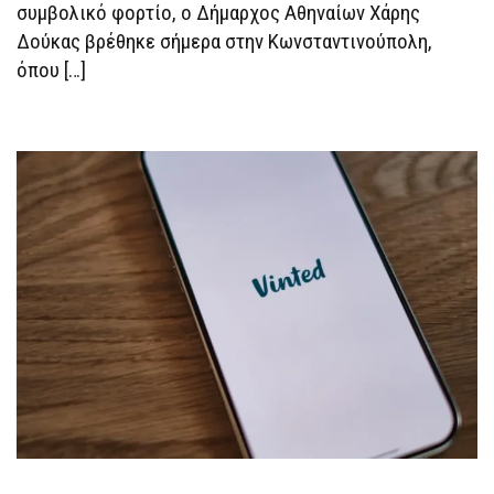
ΤΟΥ
συμβολικό φορτίο, ο Δήμαρχος Αθηναίων Χάρης
ΕΚΡΈΜ
Δούκας βρέθηκε σήμερα στην Κωνσταντινούπολη,
ΙΜΆΜΟΓΛΟΥ
όπου […]