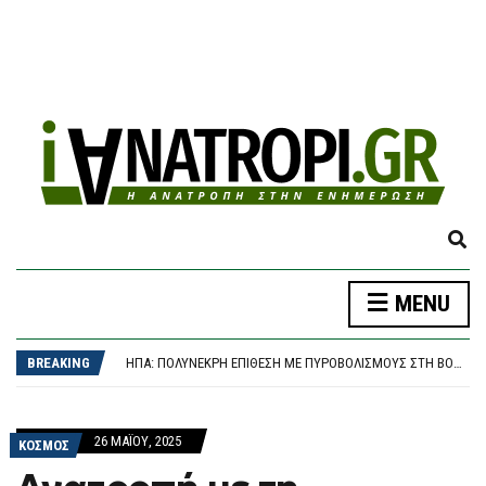
E
X
P
Ο ΝΑΎΑΡΧΟΣ ΑΠΟΣΤΟΛΆΚΗΣΣ ΑΛΛΆΖΕΙ ΦΡΕΓΆΤΑ ΚΑΙ ΣΗΚΏΝΕΙ ΆΓΚΥΡΑ ΓΙΑ ΤΟ ΠΑΣΟΚ – ΠΟΎ ΘΑ ΕΊΝΑΙ ΥΠΟΨΉΦΙΟΣ
MENU
A
ΠΑΝΑΘΗΝΑΪΚΌΣ – ΤΣΣΚΑ 1948 1-1, CONFERENCE LEAGUE: ΈΠΕΣΕ ΣΕ ΒΟΥΛΓΑΡΙΚΌ “ΜΠΛΌΚΟ” ΚΑΙ ΠΆΕΙ ΓΙΑ ΤΕΛΙΚΌ ΠΡΌΚΡΙΣΗΣ ΣΤΗ ΣΌΦΙΑ
N
ΗΠΑ: ΠΟΛΎΝΕΚΡΗ ΕΠΊΘΕΣΗ ΜΕ ΠΥΡΟΒΟΛΙΣΜΟΎΣ ΣΤΗ ΒΌΡΕΙΑ ΚΑΡΟΛΊΝΑ
D
BREAKING
ΤΡΑΓΩΔΊΑ ΣΤΑ ΜΆΛΙΑ: 42ΧΡΟΝΗ ΈΧΑΣΕ ΤΗ ΖΩΉ ΤΗΣ ΜΠΡΟΣΤΆ ΣΤΑ ΑΝΉΛΙΚΑ ΠΑΙΔΙΆ ΤΗΣ
S
ΒΌΛΟΣ: 26ΧΡΟΝΟΣ ΑΠΕΊΛΗΣΕ ΤΗ ΜΗΤΈΡΑ ΤΟΥ ΌΤΙ “ΘΑ ΤΗ ΣΦΆΞΕΙ” ΚΑΙ ΣΥΝΕΠΛΆΚΗ ΜΕ ΤΟΝ ΑΔΕΛΦΌ ΤΟΥ – ΣΤΗ ΦΥΛΑΚΉ ΜΕΤΆ ΤΗΝ ΚΑΤΑΔΊΚΗ
E
Ο ΝΑΎΑΡΧΟΣ ΑΠΟΣΤΟΛΆΚΗΣΣ ΑΛΛΆΖΕΙ ΦΡΕΓΆΤΑ ΚΑΙ ΣΗΚΏΝΕΙ ΆΓΚΥΡΑ ΓΙΑ ΤΟ ΠΑΣΟΚ – ΠΟΎ ΘΑ ΕΊΝΑΙ ΥΠΟΨΉΦΙΟΣ
A
ΠΑΝΑΘΗΝΑΪΚΌΣ – ΤΣΣΚΑ 1948 1-1, CONFERENCE LEAGUE: ΈΠΕΣΕ ΣΕ ΒΟΥΛΓΑΡΙΚΌ “ΜΠΛΌΚΟ” ΚΑΙ ΠΆΕΙ ΓΙΑ ΤΕΛΙΚΌ ΠΡΌΚΡΙΣΗΣ ΣΤΗ ΣΌΦΙΑ
26 ΜΑΪ́ΟΥ, 2025
R
ΚΟΣΜΟΣ
C