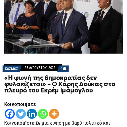
28 ΑΥΓΟΎΣΤΟΥ, 2025
COMMENTS
ΚΟΣΜΟΣ
0
ON
«Η φωνή της δημοκρατίας δεν
«Η
ΦΩΝΉ
φυλακίζεται» – Ο Χάρης Δούκας στο
ΤΗΣ
πλευρό του Εκρέμ Ιμάμογλου
ΔΗΜΟΚΡΑΤΊΑΣ
ΔΕΝ
ΦΥΛΑΚΊΖΕΤΑΙ»
–
Κοινοποιήστε
Ο
ΧΆΡΗΣ
ΔΟΎΚΑΣ
ΣΤΟ
Κοινοποιήστε Σε μια κίνηση με βαρύ πολιτικό και
ΠΛΕΥΡΌ