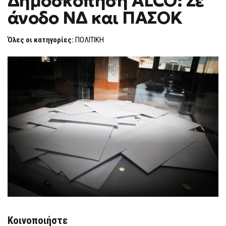
Δημοσκόπηση ALCO: Σε
H
ALCO:
άνοδο ΝΔ και ΠΑΣΟΚ
ΣΕ
F
ΆΝΟΔΟ
O
ΝΔ
R
ΚΑΙ
Όλες οι κατηγορίες:
ΠΟΛΙΤΙΚΗ
ΠΑΣΟΚ
M
Κοινοποιήστε