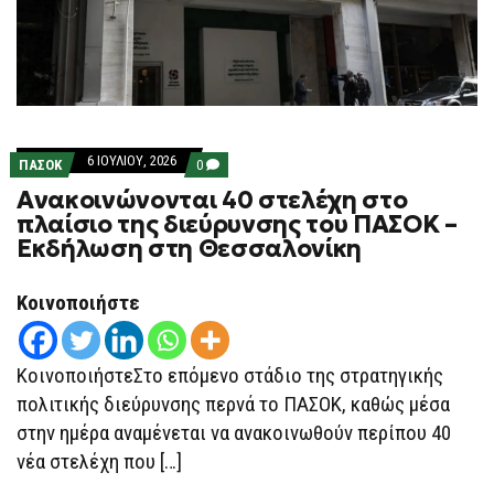
6 ΙΟΥΛΊΟΥ, 2026
COMMENTS
ΠΑΣΟΚ
0
ON
Ανακοινώνονται 40 στελέχη στο
ΑΝΑΚΟΙΝΏΝΟΝΤΑΙ
40
πλαίσιο της διεύρυνσης του ΠΑΣΟΚ –
ΣΤΕΛΈΧΗ
Εκδήλωση στη Θεσσαλονίκη
ΣΤΟ
ΠΛΑΊΣΙΟ
ΤΗΣ
ΔΙΕΎΡΥΝΣΗΣ
Κοινοποιήστε
ΤΟΥ
ΠΑΣΟΚ
–
ΕΚΔΉΛΩΣΗ
ΚοινοποιήστεΣτο επόμενο στάδιο της στρατηγικής
ΣΤΗ
ΘΕΣΣΑΛΟΝΊΚΗ
πολιτικής διεύρυνσης περνά το ΠΑΣΟΚ, καθώς μέσα
στην ημέρα αναμένεται να ανακοινωθούν περίπου 40
νέα στελέχη που […]